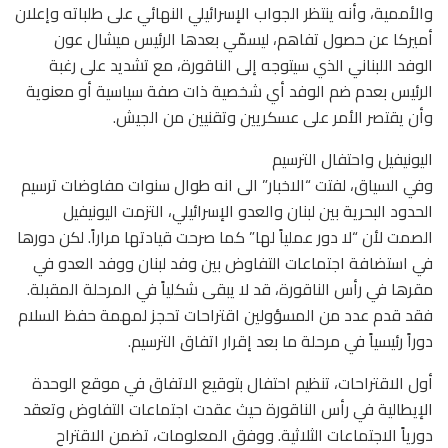
والأممية، وأنه ينتظر الجواب الإسرائيلي النهائي على طلباته وإعلان
أميركا عن حصول تفاهم، ليسمّي بعدها الرئيس ميشال عون
الوفد اللبناني الذي سيتوجه إلى الناقورة، مع تشديد على رغبة
الرئيس بعدم ضم الوفد أي شخصية ذات صفة سياسية أو معنوية
وأن يقتصر الأمر على عسكريين وتقنيين من الجيش.
​اليونيفيل​ واحتفال الترسيم
وفي السياق، لفتت “الاخبار” الى انه طوال سنوات مفاوضات ​ترسيم
الحدود​ البحرية بين لبنان والعدو الإسرائيلي، التزمت اليونيفيل
الصمت لأن “لا دور عملياً لها” كما صرحت قيادتها مراراً. لكن دورها
في استضافة اجتماعات التفاوض بين وفد لبنان ووفد العدو في
مقرها في رأس الناقورة، قد لا يبقى شكلياً في المرحلة المقبلة.
فقد قدم عدد من المسؤولين اقتراحات تحجز لمهمة حفظ السلام
دوراً رئيسياً في مرحلة ما بعد إقرار اتفاق الترسيم.
أول الاقتراحات، تنظيم احتفال بتوقيع الاتفاق في موقع الوحدة
الإيطالية في رأس الناقورة حيث عقدت اجتماعات التفاوض وتعقد
دورياً الاجتماعات الثلاثية. ووفق المعلومات، تضمن الاقتراح