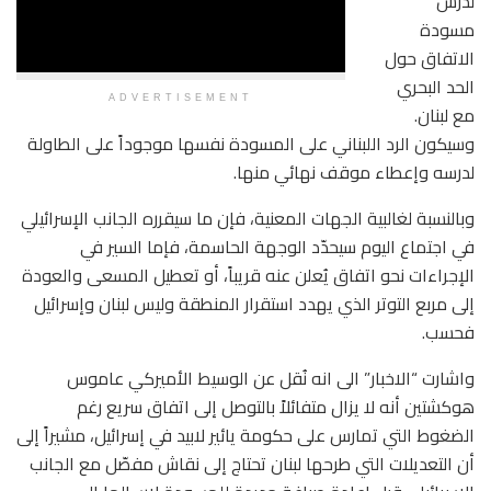
لدرس
مسودة
الاتفاق حول
الحد البحري
ADVERTISEMENT
مع لبنان.
وسيكون الرد اللبناني على المسودة نفسها موجوداً على الطاولة
لدرسه وإعطاء موقف نهائي منها.
وبالنسبة لغالبية الجهات المعنية، فإن ما سيقرره الجانب الإسرائيلي
في اجتماع اليوم سيحدّد الوجهة الحاسمة، فإما السير في
الإجراءات نحو اتفاق يُعلن عنه قريباً، أو تعطيل المسعى والعودة
إلى مربع التوتر الذي يهدد استقرار المنطقة وليس لبنان وإسرائيل
فحسب.
واشارت “الاخبار” الى انه نُقل عن الوسيط الأميركي عاموس
هوكشتين أنه لا يزال متفائلاً بالتوصل إلى اتفاق سريع رغم
الضغوط التي تمارس على حكومة يائير لابيد في إسرائيل، مشيراً إلى
أن التعديلات التي طرحها لبنان تحتاج إلى نقاش مفصّل مع الجانب