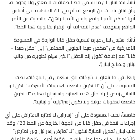
ثانياً، أكد لبنان أن ما يسمى خط الطفافات لا معنى ولا وجود له،
وأن لبنان يتحدث عن الوضع القائم في تلك المنطقة على أساس
أنها “بحكم الأمر الواقع وليس الأمر الراهن”، والحديث عن الأمر
الواقع يستهدف “عدم الاعتراف أو الإقرار بقانونية هذا الخط”.
ثالثا: استبدل لبنان عبارة تسمية حقل قانا الواردة في المسودة
الأميركية من “مكمن صيدا الجنوبي المحتمل” إلى “حقل صيدا –
قانا” مع إضافة تقول إنه الحقل “الذي سيتم تطويره من جانب
لبنان ولصالح لبنان”.
رابعاً، في ما يتعلق بالشركات التي ستعمل في البلوكات، نصت
المسودة على أن “لا تكون خاضعة للعقوبات الأميركية”، لكن الرد
اللبناني رفض إيراد مثل هذه العبارة واستبدلها بعبارة “لا تكون
خاضعة لعقوبات دولية ولا تكون إسرائيلية أو لبنانية”.
خامساً، نصت المسودة على أن “إسرائيل لا تعتزم الاعتراض على أي
إجراءات تتخذ في حقل قانا من الجهة الخارجة عن الخط 23″، وقد
طلب لبنان تعديل العبارة لتكون “لا تعترض إسرائيل ولن تعترض”
كتأكيد على ذلك. كما عدل لبنان في فقرة أخرى الكلمة ذاتها في