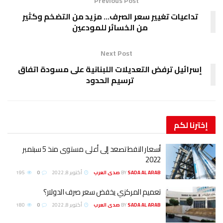
Previous Post
تداعيات تغيير سعر الصرف… مزيد من التضخم وكثير
من الخسائر للمودعين
Next Post
إسرائيل ترفض التعديلات اللبنانية على مسودة اتفاق
ترسيم الحدود
إخترنا
لكم
أسعار النفط تصعد إلى أعلى مستوى منذ 5 سبتمبر
2022
SADA AL ARAB صدى العرب
BY
أكتوبر 8, 2022
0
195
تعميم المركزي يخفض سعر صرف الدولار؟
SADA AL ARAB صدى العرب
BY
أكتوبر 8, 2022
0
180