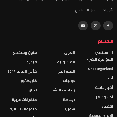
نأتي لكم بأفضل المواضيع
الاقسام
11 سبتمبر:
العراق
فنون ومجتمع
المؤامرة الكبرى
الماسونية
فيديو
Uncategorized
المنبر الحر
كأس العالم 2014
أخبار
دوليات
كاريكاتور
أخبار عاجلة
رصاصة طائشة
لبنان
أدب وشعر
ريــاضة
متفرقات عربية
اقتصاد
سوريا
متفرقات لبنانية
الابراج اليومية