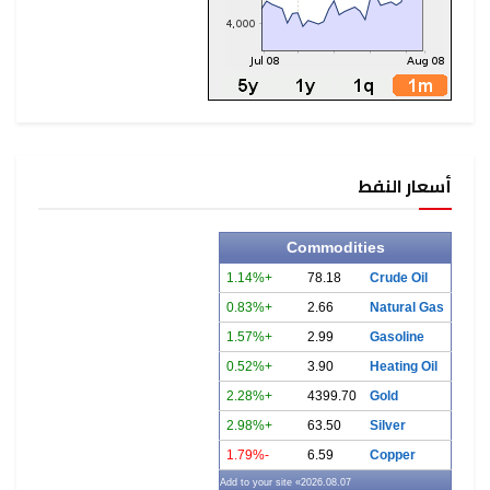
أسعار النفط
Commodities
+1.14%
78.18
Crude Oil
+0.83%
2.66
Natural Gas
+1.57%
2.99
Gasoline
+0.52%
3.90
Heating Oil
+2.28%
4399.70
Gold
+2.98%
63.50
Silver
-1.79%
6.59
Copper
» Add to your site
2026.08.07