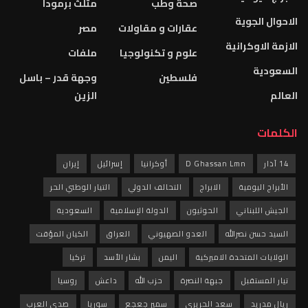
صحة وطب
مثلث برمودا
الاحوال الجوية
عقارات و مقاولات
مصر
الازمة الاوكرانية
علوم و تكنولوجيا
ملفات
السعودية
فلسطين
وجهة قدر – باسل
العالم
الزين
الكلمات
14 آذار
D Ghassan Lmn
أوكرانيا
إسرائيل
إيران
الأبراج اليومية
الابراج
التحالف الدولي
التيار الوطني الحر
الجيش اللبناني
الحوثيون
الدولة الإسلامية
السعودية
السيد حسن نصرالله
العدو الصهيوني
العراق
الكيان المؤقت
الولايات المتحدة الاميركية
اليمن
بشار الأسد
تركيا
تيار المستقبل
جبهة النصرة
حزب الله
داعش
روسيا
ريال مدريد
سعد الحريري
سمير جعجع
سوريا
صدى العرب