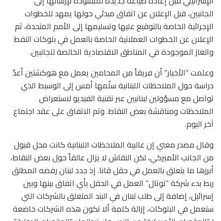
الإسرائيلي قبل إعادة صياغة جديدة للمسودة لإرسالها إلى
الجانبين، قبل الإعلان عن اتفاق مبدئي حولها يمهد للخطوات
الإجرائية الخاصة بالتوقيع عليها وتسليمها إلى الأمم المتحدة، ثم
الإعلان عن الخطوات العملانية الخاصة بالعمل في بلوكات النفط
والغاز الموجودة في المناطق الاقتصادية الخالصة للجانبين.
وعلمت “الأخبار” أن فريقاً من المحامين يعمل مع هوكشتين أعدّ
دراسة حول الملاحظات اللبنانية سلّمها أمس إلى الوسيط الذي
تواصل مع مسؤولين لبنانيين عبر تقنية الفيديو لاستعراض
الملاحظات ومناقشة بعض النقاط. وتم الاتفاق على عقد اجتماع
آخر اليوم.
وقال مصدر معني إن غالبية الملاحظات اللبنانية كانت محل قبول
من الجانب الأميركي، لكن النقاش لا يزال عالقاً حول بعض النقاط،
أبرزها ما يتعلق بالعمل في حقل قانا. إذ جدد لبنان رفضه المطلق
ربط بدء شركة “توتال” العمل في الحقل بأي اتفاق بينها وبين
إسرائيل، إضافة إلى طلب لبنان في البند المتعلق بالشركات التي
ستعمل في البلوكات، إزالة كلمة ألا تكون هذه الشركات خاضعة