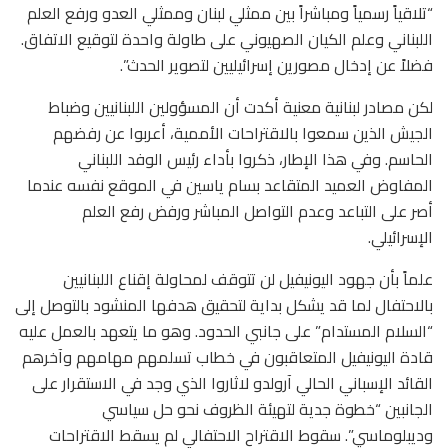
“تلاقياً رسمياً ومباشراً بين ممثلي لبنان وممثلي العدو ورفع العلم
اللبناني وعلم الكيان الصهيوني على طاولة واحدة لتوقيع الاتفاق.
فضلاً عن إدخال مصورين إسرائيليين لتصوير الحدث”.
لكن مصادر لبنانية معنية أكدت أن المسؤولين اللبنانيين وضباط
الجيش الذين سمعوا بالاقتراحات الأممية، أعربوا عن رفضهم
الحاسم. وفي هذا الإطار، ذكروا بأداء رئيس الوفد اللبناني
المفاوض العميد المتقاعد بسام ياسين في الموقع نفسه عندما
أصر على التباعد وعدم التواصل المباشر ورفض رفع العلم
الإسرائيلي.
علماً بأن جهود اليونيفيل لن تتوقف لمحاولة إقناع اللبنانيين
بالاحتفال لما قد يشكل بداية لتحقيق هدفها المنشود بالتوصل إلى
“السلام المستدام” على جانبي الحدود. وهو ما يتعهد بالعمل عليه
قادة اليونيفيل المتعاقبون في خطاب تسلمهم مهامهم وآخرهم
القائد الإسباني الحالي آرولدو لاثاروا الذي وجد في الاستقرار على
الجانبين “خطوة جدية لتهيئة الظروف نحو حل سياسي
وديبلوماسي”. سقوط الاقتراح الاحتفالي لم يسقط الاقتراحات