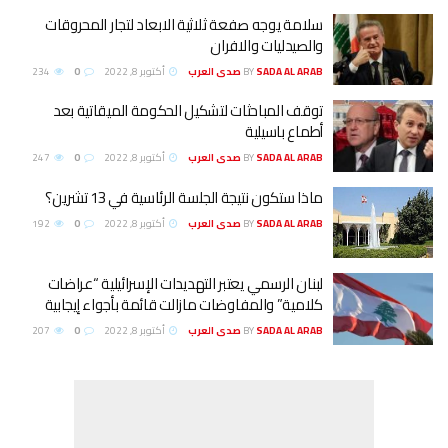
سلامة يوجه صفعة ثلاثية الابعاد لتجار المحروقات
والصيدليات والافران
SADA AL ARAB صدى العرب
BY
أكتوبر 8, 2022
0
234
توقف المباحثات لتشكيل الحكومة الميقاتية بعد
أطماع باسيلية
SADA AL ARAB صدى العرب
BY
أكتوبر 8, 2022
0
247
ماذا ستكون نتيجة الجلسة الرئاسية في 13 تشرين؟
SADA AL ARAB صدى العرب
BY
أكتوبر 8, 2022
0
192
لبنان الرسمي يعتبر التهديدات الإسرائيلية “عراضات
كلامية” والمفاوضات مازالت قائمة بأجواء إيجابية
SADA AL ARAB صدى العرب
BY
أكتوبر 8, 2022
0
207