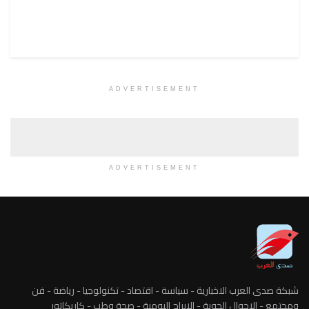
ADVERTISEMENT
ADVERTISEMENT
شبكة صدى العرب الاخبارية - سياسة - اقتصاد - تكنولوجيا - رياضة - فن
ومجتمع - الاحوال الجوية - الابراج اليومية - صحة وطب - كاريكاتور