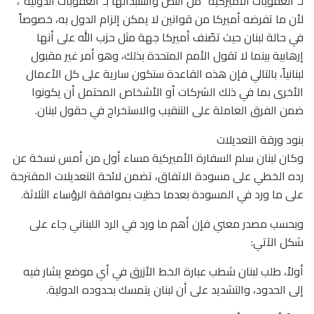
لـ”العقوبات الأميركية” من النص واستبدالها بـ”العقوبات الدولية”،
لأن ما تفرضه أميركا من قوانين لا يمكن إلزام الدول به، خصوصاً
في حالة لبنان حيث تصّنف أميركا جهة مثل حزب الله على أنها
إرهابية بينما لا تقول الأمم المتحدة بذلك، وهو أمر غير مقبول
لبنانياً، بالتالي فإن هذه القاعدة ستكون سارية على كل الأعمال
الأخرى بما في ذلك الشركات أو الأشخاص المحتمل أن يكونوا
ضمن الفرق العاملة على التنقيب والاستخراج في حقول لبنان.
بنود ورقة التعديلات
وكان لبنان سلم السفارة الأميركية مساء أول من أمس نسخة عن
رده الخطي على مسودة الاتفاق، تضمن لائحة التعديلات المقترحة
على ما ورد في المسودة بعدما حظيت بموافقة الرؤساء الثلاثة.
وبحسب مصدر معني فإن أهم ما ورد في الرد اللبناني جاء على
شكل الآتي:
أولاً، طلب لبنان شطب عبارة الخط الأزرق في أي موضع يشار فيه
إلى الحدود، والتشديد على أن لبنان يتمسك بحدوده الدولية.