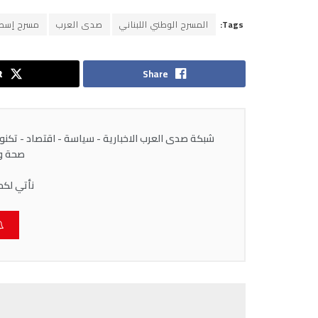
Tags:
المسرح الوطني اللبناني
صدى العرب
مسرح إسطن
t
Share
شبكة صدى العرب الاخبارية - سياسة - اقتصاد - تكنولوج
صحة وط
نأتي لكم