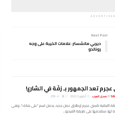
ADVERTISE
Next Post
ديربي مانشستر: علامات الخيبة على وجه
رونالدو
عجرم تعد الجمهور بـ زفّة في الشارع!
لعرب
BY
أكتوبر 5, 2022
0
259
انة اللبنانية نانسي عجرم لإطلاق عمل جديد، يحمل اسم "على شانك"، وهي
ة لها، ستقدمها على طريقة الفيديو...