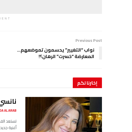
MENT
Previous Post
نواب “التغيير” يحسمون تموضعهم…
المعارضة “خسرت” الرهان؟!
إخترنا
لكم
نانسي 
SADA AL ARAB صدى ا
تستعد الفن
أغنية جديد