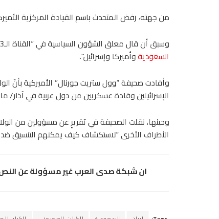
من جهته، رفض المتحدث باسم القيادة المركزية الأميرك
وسبق أن قال معلق الشؤون السياسية في “القناة الـ13” الإسرائيلية، نداف أيال، إنّ هناك”شيئاً كبيراً يحدث بين
السعودية
وأميركا وإسرائيل”.
وأفادت صحيفة “وول ستريت جورنال” الأميركية بأنّ الولا
الإسرائيلين وقادة عسكريين من دول عربية في آذار/ ما
وحينها، نقلت الصحيفة في تقريرٍ عن مسؤولين من الول
الأطراف الأخرى “لاستكشاف كيف يمكنهم التنسيق ضد
ان شبكة صدى العرب غير مسؤولة عن النص و
Tags:
إيران
السعودية
الكيان الصهيوني
الكيان ال