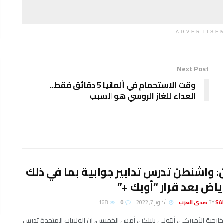
ADVERTISE
Next Post
وقت الاستحمام في ألمانيا 5 دقائق فقط..
العداء للغاز الروسي هو السبب
: واشنطن تدرس تدابير جوابية بما في ذلك
ياض بعد قرار “أوبك +”
لعرب
BY
أكتوبر 7, 2022
0
168
لخارجية الأميركي، أنتوني بلينكن، أمس الخميس، إن الولايات المتحدة تدرس