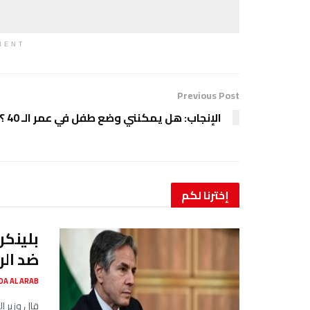
MENT
Previous Post
الإنجاب: هل يمكنني وضع طفل في عمر الـ 40 ؟
إخترنا
لكم
بلينكن
ضد الر
SADA AL ARAB صدى ا
قال وزير ا