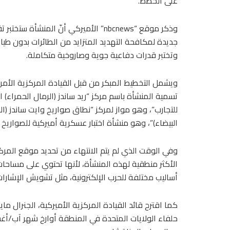
على الخطط.
وذكر موقع “nbcnews” الأميركي أنّ المنشأة ستختبر
جديدة لمكافحة التهديد المتزايد من الطائرات بدون طيار
وتختبر قدرات دفاعية جوية وصاروخية متكاملة.
ويشمل التخطيط المبكر من قبل القيادة المركزية الأمري
تسمية المنشأة باسم مركز “ريد ساندز (الرمال الحمراء) 
للتجارب”، وهو مواز لمركز “نطاق صواريخ وايت ساندز (ال
البيضاء)”، وهو منشأة اختبار عسكرية أميركية للصواريخ
وفي الوقت الذي لم يتم الانتهاء من تحديد موقع المركز
الأكثر منطقية لهذه المنشأة، لأنها تحتوي على مساحات
أساليب مختلفة للحرب الإلكترونية، مثل تشويش الإشارا
كما اقترح قائد القيادة المركزية الأميركية، الجنرال م
حلفاء الولايات المتحدة في المنطقة أوارخ شهر آب