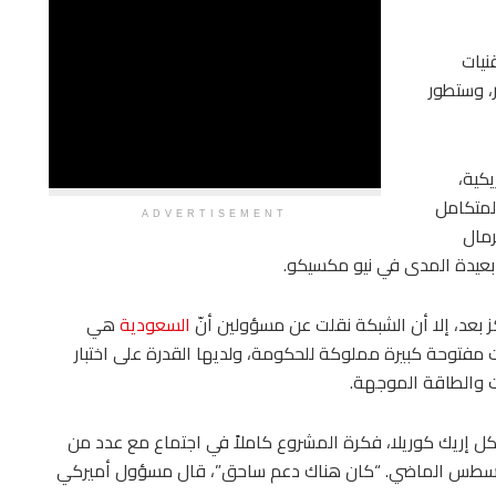
 تقنيات
، وستطور
كية،
المتكامل
ADVERTISEMENT
رمال
 بعيدة المدى في نيو مكسيكو.
 بعد، إلا أن الشبكة نقلت عن مسؤولين أنّ
السعودية
هي
 مفتوحة كبيرة مملوكة للحكومة، ولديها القدرة على اختبار
ت والطاقة الموجهة.
ايكل إريك كوريلا، فكرة المشروع كاملاً في اجتماع مع عدد من
/أغسطس الماضي. “كان هناك دعم ساحق”، قال مسؤول أميركي