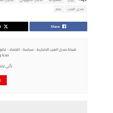
صدى العرب
مصر
t
Share
شبكة صدى العرب الاخبارية - سياسة - اقتصاد - تكنولوج
صحة وط
نأتي لكم