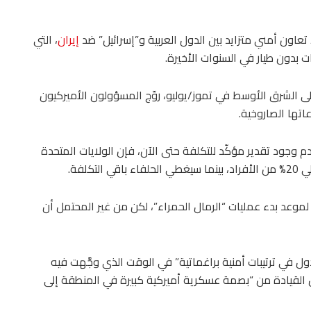
تعاون أمني متزايد بين الدول العربية و”إسرائيل” ضد
إيران
، التي
ت بدون طيار في السنوات الأخيرة.
ى الشرق الأوسط في تموز/يوليو، روّج المسؤولون الأميركيون
اتها الصاروخية.
 وجود تقدير مؤكّد للتكلفة حتى الآن، فإن الولايات المتحدة
موعد بدء عمليات “الرمال الحمراء”، لكن من غير المحتمل أن
 في ترتيبات أمنية براغماتية” في الوقت الذي وجَّهت فيه
ل القيادة من “بصمة عسكرية أميركية كبيرة في المنطقة إلى