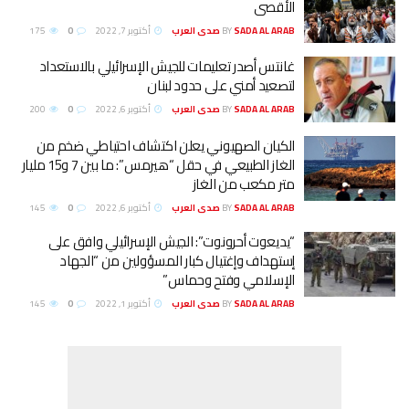
الأقصى
SADA AL ARAB صدى العرب
BY
أكتوبر 7, 2022
0
175
غانتس أصدر تعليمات للجيش الإسرائيلي بالاستعداد
لتصعيد أمني على حدود لبنان
SADA AL ARAB صدى العرب
BY
أكتوبر 6, 2022
0
200
الكيان الصهيوني يعلن اكتشاف احتياطي ضخم من
الغاز الطبيعي في حقل “هيرمس”: ما بين 7 و15 مليار
متر مكعب من الغاز
SADA AL ARAB صدى العرب
BY
أكتوبر 6, 2022
0
145
“يديعوت أحرونوت”: الجيش الإسرائيلي وافق على
إستهداف وإغتيال كبار المسؤولين من “الجهاد
الإسلامي وفتح وحماس”
SADA AL ARAB صدى العرب
BY
أكتوبر 1, 2022
0
145