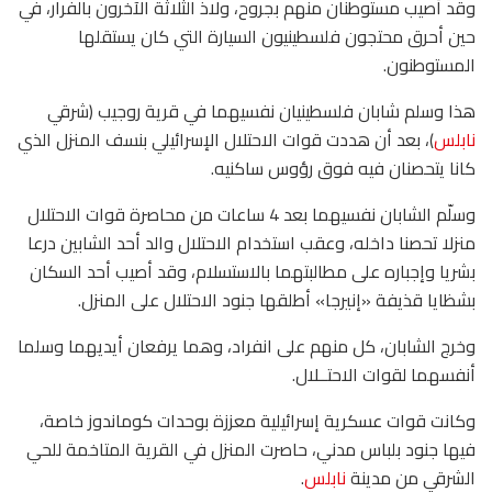
وقد أصيب مستوطنان منهم بجروح، ولاذ الثلاثة الآخرون بالفرار، في
حين أحرق محتجون فلسطينيون السيارة التي كان يستقلها
المستوطنون.
هذا وسلم شابان فلسطينيان نفسيهما في قرية روجيب (شرقي
نابلس
)، بعد أن هددت قوات الاحتلال الإسرائيلي بنسف المنزل الذي
كانا يتحصنان فيه فوق رؤوس ساكنيه.
وسلّم الشابان نفسيهما بعد 4 ساعات من محاصرة قوات الاحتلال
منزلا تحصنا داخله، وعقب استخدام الاحتلال والد أحد الشابين درعا
بشريا وإجباره على مطالبتهما بالاستسلام، وقد أصيب أحد السكان
بشظايا قذيفة «إنيرجا» أطلقها جنود الاحتلال على المنزل.
وخرج الشابان، كل منهم على انفراد، وهما يرفعان أيديهما وسلما
أنفسهما لقوات الاحتــلال.
وكانت قوات عسكرية إسرائيلية معززة بوحدات كوماندوز خاصة،
فيها جنود بلباس مدني، حاصرت المنزل في القرية المتاخمة للحي
الشرقي من مدينة
نابلس
.