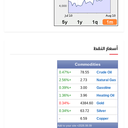
أسعار النفط
Commodities
+0.47%
78.55
Crude Oil
+2.56%
2.73
Natural Gas
+0.39%
3.00
Gasoline
+1.36%
3.96
Heating Oil
-0.34%
4384.60
Gold
+0.34%
63.72
Silver
-
6.59
Copper
» Add to your site
2026.08.09