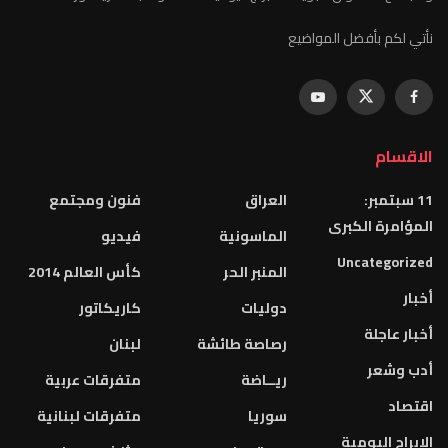
نأتي لكم بأفضل المواضيع
الاقسام
11 سبتمبر:
العراق
فنون ومجتمع
المؤامرة الكبرى
الماسونية
فيديو
Uncategorized
المنبر الحر
كأس العالم 2014
أخبار
دوليات
كاريكاتور
أخبار عاجلة
رصاصة طائشة
لبنان
أدب وشعر
ريــاضة
متفرقات عربية
اقتصاد
سوريا
متفرقات لبنانية
الابراج اليومية