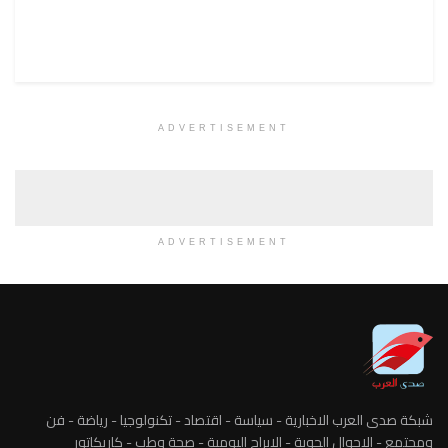
ADVERTISEMENT
ADVERTISEMENT
شبكة صدى العرب الاخبارية - سياسة - اقتصاد - تكنولوجيا - رياضة - فن
ومجتمع - الاحوال الجوية - الابراج اليومية - صحة وطب - كاريكاتور