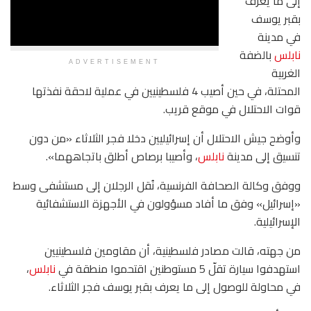
إلى ما يعرف
بقبر يوسف
في مدينة
نابلس
بالضفة
ADVERTISEMENT
الغربية
المحتلة، في حين أصيب 4 فلسطينيين في عملية لاحقة نفذتها
قوات الاحتلال في موقع قريب.
وأوضح جيش الاحتلال أن إسرائيليين دخلا فجر الثلاثاء «من دون
تنسيق إلى مدينة
نابلس
، وأصيبا برصاص أطلق باتجاههما».
ووفق وكالة الصحافة الفرنسية، نُقل الرجلان إلى مستشفى وسط
«إسرائيل» وفق ما أفاد مسؤولون في الأجهزة الاستشفائية
الإسرائيلية.
من جهته، قالت مصادر فلسطينية، أن مقاومين فلسطينيين
استهدفوا سيارة تقلّ 5 مستوطنين اقتحموا منطقة في
نابلس
،
في محاولة للوصول إلى ما يعرف بقبر يوسف فجر الثلاثاء.