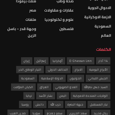
صحة وطب
مثلث برمودا
الاحوال الجوية
عقارات و مقاولات
مصر
الازمة الاوكرانية
علوم و تكنولوجيا
ملفات
السعودية
فلسطين
وجهة قدر – باسل
العالم
الزين
الكلمات
14 آذار
D Ghassan Lmn
أوكرانيا
إسرائيل
إيران
الأبراج اليومية
الابراج
التحالف الدولي
التيار الوطني الحر
الجيش اللبناني
الحوثيون
الدولة الإسلامية
السعودية
السيد حسن نصرالله
العدو الصهيوني
العراق
الكيان المؤقت
الولايات المتحدة الاميركية
اليمن
بشار الأسد
تركيا
تيار المستقبل
جبهة النصرة
حزب الله
داعش
روسيا
ريال مدريد
سعد الحريري
سمير جعجع
سوريا
صدى العرب