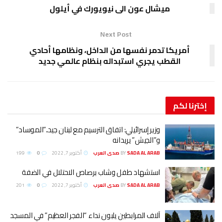
ميشال عون الى نيويورك في أيلول
Next Post
أمريكا تدمر نفسها من الداخل، ونظامها أحادي
القطب يجري استبداله بنظام عالمي جديد
إخترنا
لكم
وزير إسرائيلي: اتفاق الترسيم مع لبنان جيد..”الموساد”
و”الجيش” يريدانه
SADA AL ARAB صدى العرب
BY
أكتوبر 7, 2022
0
199
استشهاد طفل وشاب برصاص الاحتلال في الضفة
SADA AL ARAB صدى العرب
BY
أكتوبر 7, 2022
0
201
آلاف المرابطين يلبون نداء “الفجر العظيم” في المسجد