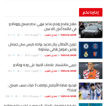
إخترنا
لكم
صلاح يتقدم ونجم صاعد ينهي عصر ميسي ورونالدو
في قائمة أغنى اللاعبين
SADA AL ARAB صدى العرب
BY
أكتوبر 8, 2022
0
211
دوري الأبطال: ريال مدريد يواجه باريس سان جيرمان
وبايرن ميونيخ يلتقي برشلونة
SADA AL ARAB صدى العرب
BY
أكتوبر 3, 2022
0
227
ديربي مانشستر: علامات الخيبة على وجه رونالدو
SADA AL ARAB صدى العرب
BY
أكتوبر 3, 2022
0
202
فيديو: مباراة الأرجنتين توقفت 3 مرات بسبب ميسي..
لماذا؟!
SADA AL ARAB صدى العرب
BY
سبتمبر 29, 2022
0
256
حقيقة مفاوضات الهلال السعودي لكريستيانو رونالدو