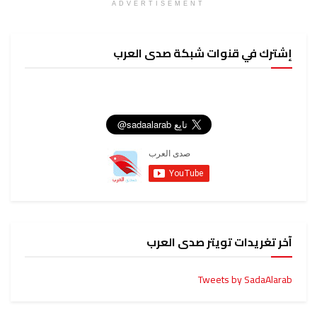
ADVERTISEMENT
إشترك في قنوات شبكة صدى العرب
آخر تغريدات تويتر صدى العرب
Tweets by SadaAlarab