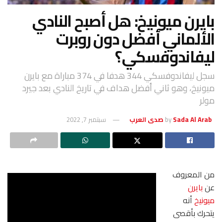
بايرن ميونيخ: هل أصبح النادي
الألماني أفضل دون روبرت
ليفاندوفسكي؟
سجل ليفاندوفسكي 344 هدفا في 374 مباراة مع بايرن
ميونيخ، وهو ثاني أفضل هداف في تاريخ النادي بعد جيرد
مولر
Sada Al Arab صدى العرب
by
سبتمبر 7, 2022
من المعروف
عن
بايرن
ميونيخ
أنه
يتحرك بأقصى