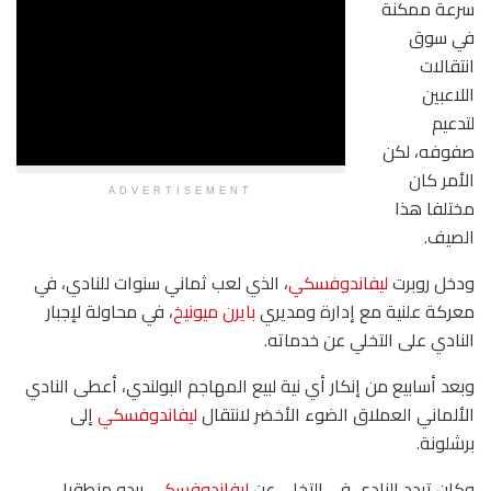
سرعة ممكنة
في سوق
انتقالات
اللاعبين
لتدعيم
صفوفه، لكن
الأمر كان
ADVERTISEMENT
مختلفا هذا
الصيف.
ودخل روبرت
ليفاندوفسكي
، الذي لعب ثماني سنوات للنادي، في
معركة علنية مع إدارة ومديري
بايرن ميونيخ
، في محاولة لإجبار
النادي على التخلي عن خدماته.
وبعد أسابيع من إنكار أي نية لبيع المهاجم البولندي، أعطى النادي
الألماني العملاق الضوء الأخضر لانتقال
ليفاندوفسكي
إلى
برشلونة.
وكان تردد النادي في التخلي عن
ليفاندوفسكي
يبدو منطقيا