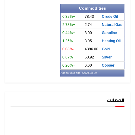
Commodities
+0.32%
78.43
Crude Oil
+2.78%
2.74
Natural Gas
+0.44%
3.00
Gasoline
+1.25%
3.95
Heating Oil
-0.08%
4396.00
Gold
+0.67%
63.92
Silver
+0.20%
6.60
Copper
» Add to your site
2026.08.09
العملات