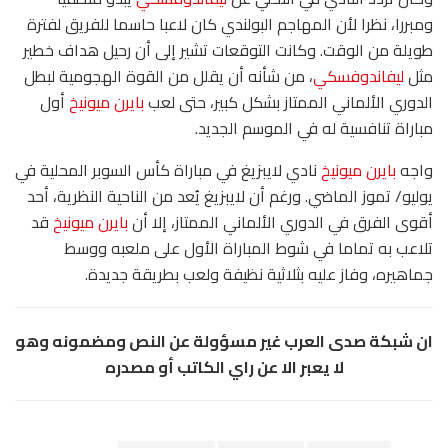
ومبررا، نظرا لأن المهاجم البولندي كان لاعبا حاسما للفريق لفترة
طويلة من الوقت. وكانت التوقعات تشير إلى أن رحيل هداف خطير
مثل
ليفاندوفسكي
، من شأنه أن يقلل من القوة الهجومية لبطل
الدوري الألماني الممتاز بشكل كبير، حتى لعب
بايرن ميونيخ
أول
مباراة تنافسية له في الموسم الجديد.
واجه
بايرن ميونيخ
نادي لايبزيغ في مباراة كأس السوبر المحلية في
يوليو/ تموز الماضي. ورغم أن لايبزيغ يُعد من الناحية النظرية، أحد
أقوى الفرق في الدوري الألماني الممتاز، إلا أن
بايرن ميونيخ
قد
تلاعب به تماما في شوط المباراة الأول على ملعبه ووسط
جماهيره، وفاز عليه بثلاثية نظيفة ولعب بطريقة جديدة.
ان شبكة صدى العرب غير مسؤولة عن النص ومضمونه وهو
لا يعبر الا عن راي الكاتب أو مصدره