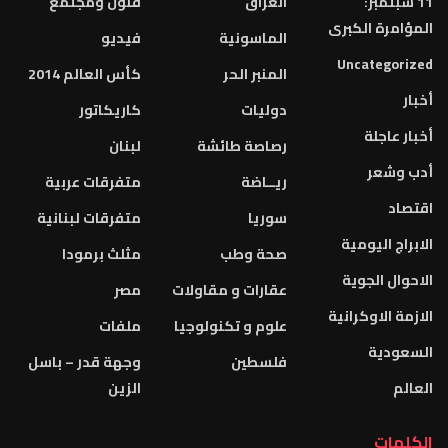
11 سبتمبر:
العراق
فنون ومجتمع
المؤامرة الكبرى
الماسونية
فيديو
Uncategorized
المنبر الحر
كأس العالم 2014
أخبار
دوليات
كاريكاتور
أخبار عاجلة
رصاصة طائشة
لبنان
أدب وشعر
ريــاضة
متفرقات عربية
اقتصاد
سوريا
متفرقات لبنانية
الابراج اليومية
صحة وطب
مثلث برمودا
الاحوال الجوية
عقارات و مقاولات
مصر
الازمة الاوكرانية
علوم و تكنولوجيا
ملفات
السعودية
فلسطين
وجهة قدر – باسل
العالم
الزين
الكلمات