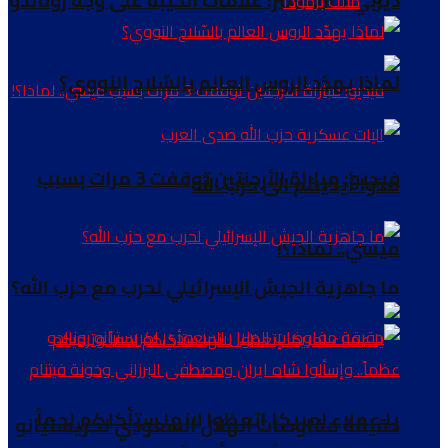
ديربي مانشستر: علامات الخيبة على وجه رونالدو
مثلث برمودا
لماذا يهدّد الروس العالم بالسّلاح النووي؟
فيديو: مباراة الأرجنتين توقفت 3 مرات بسبب
مدّوا أيديكم الى حزب الله
ميسي.. لماذا؟!
ما جاهزية الجيش الإسرائيلي لحرب مع حزب الله؟
يا عملاء امريكا إتعظوا لانها ستأكلكم لحماً
حقيقة مفاوضات الهلال السعودي لكريستيانو