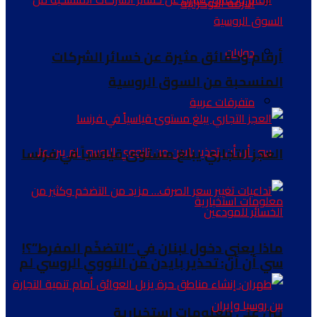
الازمة الاوكرانية
دوليات
أرقام وحقائق مثيرة عن خسائر الشركات
المنسحبة من السوق الروسية
متفرقات عربية
العجز التجاري يبلغ مستوىً قياسياً في فرنسا
ماذا يعني دخول لبنان في “التضخّم المفرط”؟!
سي أن أن: تحذير بايدن من النووي الروسي لم
يبن على معلومات استخبارية