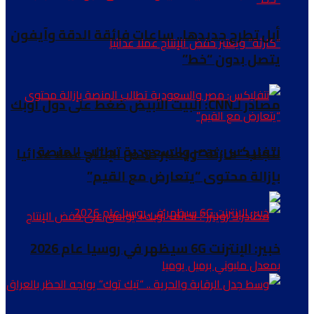
أبل تطرح جديدها.. ساعات فائقة الدقة وآيفون
يتصل بدون “خط”
مصادر لـCNN: البيت الأبيض ضغط على دول أوبك
نتفليكس: مصر والسعودية تطالب المنصة
لتجنب “كارثة” ويعتبر خفض الإنتاج عملا عدائيا
بإزالة محتوى “يتعارض مع القيم”
خبير: الإنترنت 6G سيظهر في روسيا عام 2026