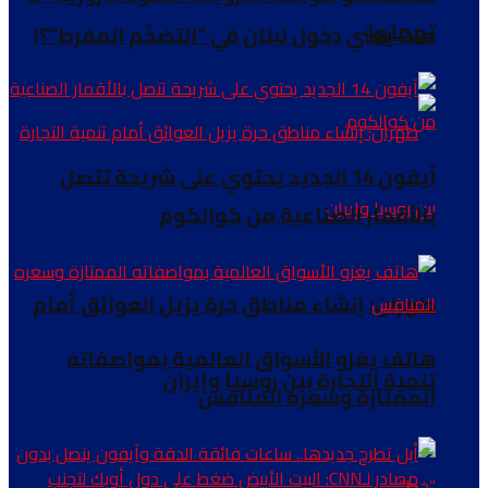
تهملها
ماذا يعني دخول لبنان في “التضخّم المفرط”؟!
آيفون 14 الجديد يحتوي على شريحة تتصل
بالأقمار الصناعية من كوالكوم
طهران: إنشاء مناطق حرة يزيل العوائق أمام
هاتف يغزو الأسواق العالمية بمواصفاته
تنمية التجارة بین روسيا وإيران
الممتازة وسعره المنافس