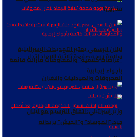
تشرين؟
لبنان الرسمي يعتبر التهديدات الإسرائيلية
سلامة يوجه صفعة ثلاثية الابعاد لتجار
“عراضات كلامية” والمفاوضات مازالت قائمة
بأجواء إيجابية
المحروقات والصيدليات والافران
وزير إسرائيلي: اتفاق الترسيم مع لبنان
جيد..”الموساد” و”الجيش” يريدانه