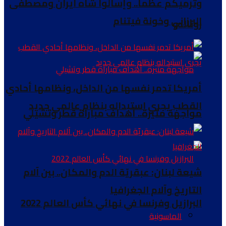
وترميكم عظماً.. وإسألوا شاه ايران ومصطفى
البرزاني وخونة فيتنام
رونالدو
أمريكا تدمر نفسها من الداخل، ونظامها أحادي
القطب يجري استبداله بنظام عالمي جديد
مواجهة مثيرة.. أهداف مباراة قطر وتشيلي
شيعة لبنان: عبقريّة الدم والمكان.. بين آلام
التاريخ وآلام الجغرافيا
البرازيل وفرنسا في نهائي كأس العالم 2022
الماسونية