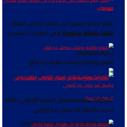
صلاح يصبح خامس أعلى لاعب أجرا في العالم..
بيانات حديثة عن البطالة في الولايات المتحدة
فكم يتقاضى سنويا؟
تخالف التوقعات
اتهام رونالدو بارتكاب تصرف غير لائق
“اليويفا” يستعد لإطلاق السوبر الأوروبي بنظام
جديد.. والبطل قد يكون غير أوروبي
أرقام وحقائق مثيرة عن خسائر الشركات