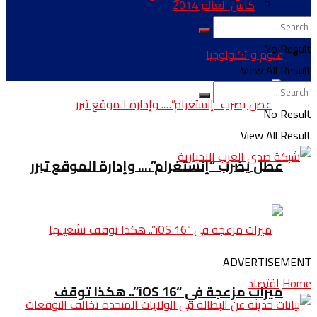
كأس العالم 2014
No Result
علوم و تكنولوجيا
View All Result
No Result
View All Result
عطل يضرب “إنستغرام”…. وإدارة الموقع تبرر
ADVERTISEMENT
Home
اقتصاد
ميزات مزعجة في “iOS 16”.. هكذا توقف