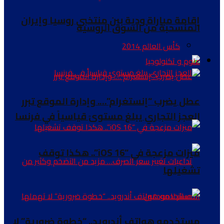
إقامة مباراة ودية بين منتخبي روسيا وإيران
المنسحبة من السوق الروسية
كأس العالم 2014
علوم و تكنولوجيا
عطل يضرب “إنستغرام”…. وإدارة الموقع تبرر
العجز التجاري يبلغ مستوىً قياسياً في فرنسا
ميزات مزعجة في “iOS 16”.. هكذا توقف
تشغيلها
مستخدمو هواتف أندرويد.. “خطوة ضرورية” لا