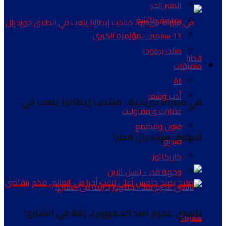
المنبر الحر
رصاصة طائشة
11 سبتمبر: المؤامرة الكبرى
مثلث برمودا
متفرقات
All
أدب وشعر
في مباراة تاريخية.. منتخب إيطاليا يلعب في
عقارات و مقاولات
فنون ومجتمع
انطلاق مونديال قطر!
فيديو
كاريكاتور
وجهة قدر - باسل الزين
نانسي عجرم تعد الجمهور بـ زفّة في الشارع!