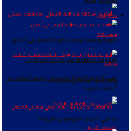
خطوتين فقط
صحة وطب
طبيبة روسية توضح خطورة العفن في المنزل
أوكرانيا: استقالة مدير البنك المركزي..
السجائر الإلكترونية وكورونا.. دراسة تكشف عن
والاقتصاد ينكمش بنسبة 35%
“علاقة كارثية”
ما هي أسباب الكوابيس الليلية؟