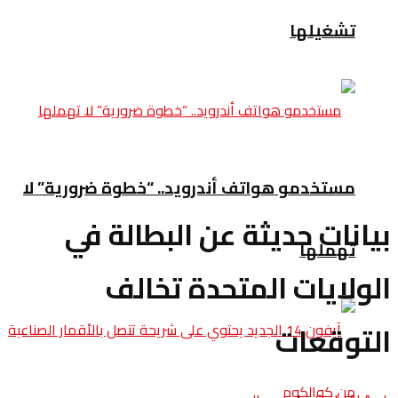
تشغيلها
مستخدمو هواتف أندرويد.. “خطوة ضرورية” لا
بيانات حديثة عن البطالة في
تهملها
الولايات المتحدة تخالف
التوقعات