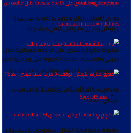
دوري الأبطال: ريال مدريد يواجه باريس سان
جيرمان وبايرن ميونيخ يلتقي برشلونة
سقوط صاروخ بالستي على قاعدة عسكرية خلال
ديربي مانشستر: علامات الخيبة على وجه رونالدو
مناورة بين كوريا الجنوبية والولايات المتحدة
فيديو: مباراة الأرجنتين توقفت 3 مرات بسبب
متفرقات عربية
ميسي.. لماذا؟!
دوليات
حقيقة مفاوضات الهلال السعودي لكريستيانو