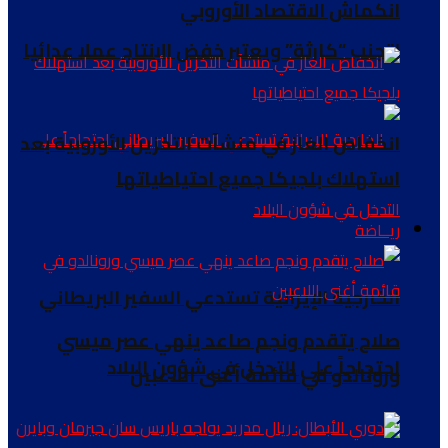
انكماش الاقتصاد الأوروبي
لتجنب “كارثة” ويعتبر خفض الإنتاج عملا عدائيا
انخفاض الغاز في منشآت التخزين الأوروبية بعد
استهلاك بلجيكا جميع احتياطياتها
ريــاضة
الخارجية الإيرانية تستدعي السفير البريطاني
صلاح يتقدم ونجم صاعد ينهي عصر ميسي
احتجاجاً على التدخل في شؤون البلاد
ورونالدو في قائمة أغنى اللاعبين