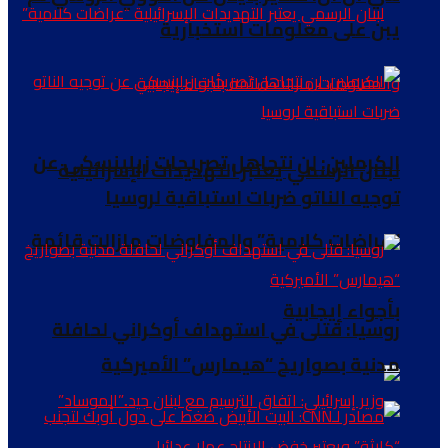
يبن على معلومات استخبارية
الكرملين: لن نتجاهل تصريحات زيلينسكي عن
لبنان الرسمي يعتبر التهديدات الإسرائيلية
توجيه الناتو ضربات استباقية لروسيا
“عراضات كلامية” والمفاوضات مازالت قائمة
بأجواء إيجابية
روسيا: قتلى في استهداف أوكراني لحافلة
مدنية بصواريخ “هيمارس” الأميركية