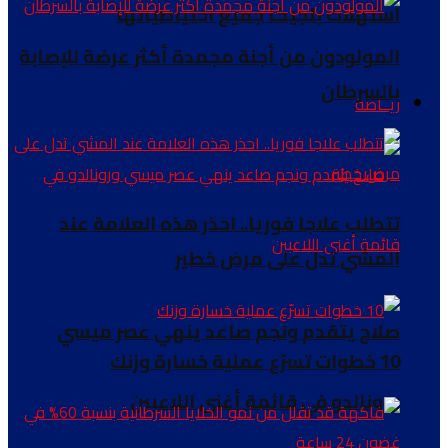
استهلاك بلجيكا جميع احتياطياتها
المولودون من أجنة مجمدة أكثر عرضة للإصابة
بالسرطان
ريــاضة
تتطلب علاجا فوريا.. احذر هذه العلامة عند
المشي تدل على مرض خطير
صلاح يتقدم ونجم صاعد ينهي عصر ميسي
10 خطوات تسرّع عملية خسارة وزنك
ورونالدو في قائمة أغنى اللاعبين