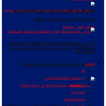
فاكهة قد تقلل من نمو الخلايا السرطانية
بنسبة 60% في غضون 24 ساعة
تخطي وجبة الإفطار يعرض الأطفال للمشاكل
دوري الأبطال: ريال مدريد يواجه باريس سان
السلوكية
جيرمان وبايرن ميونيخ يلتقي برشلونة
ملفات
All
11 سبتمبر: المؤامرة الكبرى
الماسونية
المنبر الحر
رصاصة طائشة