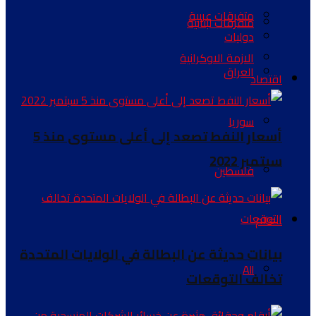
متفرقات عربية
متفرقات لبنانية
دوليات
الازمة الاوكرانية
العراق
اقتصاد
سوريا
أسعار النفط تصعد إلى أعلى مستوى منذ 5
سبتمبر 2022
فلسطين
العالم
بيانات حديثة عن البطالة في الولايات المتحدة
All
تخالف التوقعات