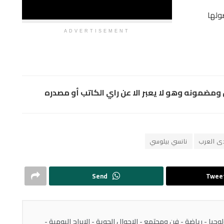
لها
ADVERTISEMENT
مضمونه وهو لا يعبر الا عن راي الكاتب أو مصدره
 العرب
نانسي بيلوسي
Send
Twee
يا - رياضة - فن ومجتمع - الاحوال الجوية - الابراج اليومية -