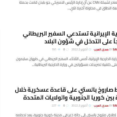
كشفت مصادر لشبكة CNN عن أن إدارة الرئيس الاميركي ​جو بايدن​ قامت بحملة
النطاق في محاولة أخيرة لثني...
ية الإيرانية تستدعي السفير البريطاني
اً على التدخل في شؤون البلاد
لعرب
BY
أكتوبر 5, 2022
0
191
رة الخارجية الإيرانية، أمس الثلاثاء، السفير البريطاني في طهران سايمون
ى خلفية تصريحات مسؤولين في وزارة الخارجية البريطانية...
صاروخ بالستي على قاعدة عسكرية خلال
 بين كوريا الجنوبية والولايات المتحدة
لعرب
BY
أكتوبر 5, 2022
0
227
لاق صاروخ بالستي إلى حالة ذعر في مدينة كورية جنوبية، بعد تحطمه