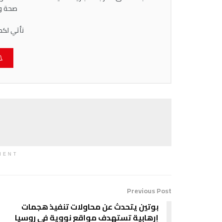
صحة وط
نأتي لكم
MENT
Previous Post
بوتين يتحدث عن محاولات تنفيذ هجمات
إرهابية تستهدف مواقع نووية في روسيا