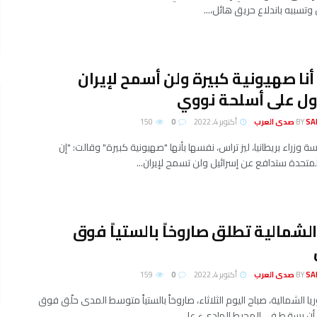
وتسببه باندلاع حريق هائل،...
أنا صهيونية كبيرة ولن أسمح لإيران
ول على أسلحة نووي
لعرب
BY
أكتوبر 4, 2022
0
150
 وزراء بريطانيا، ليز تراس، نفسها بأنها "صهيونية كبيرة" وقالت: "إن
متحدة ستدافع عن إسرائيل ولن تسمح لإيران...
الشمالية تطلق صاروخاً بالستياً فوق
لعرب
BY
أكتوبر 4, 2022
0
159
ا الشمالية، صباح اليوم الثلاثاء، صاروخاً بالستياً متوسط المدى حلّق فوق
ل أن يسقط في المحيط الهادىء على...