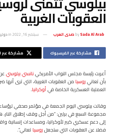
بيلوسي تتمنى لروسيا
العقوبات الغربية
Sada Al Arab صدى العرب
by
سبتمبر 16, 2022
in
دولي
مشاركة عبر الفيسبوك
مشاركة عبر ال
أعربت رئيسة مجلس النواب الأمريكي
نانسي بيلوسي
عن 
بأن تعاني
روسيا
من العقوبات الغربية، التي ترى أنها ض
العملية العسكرية الخاصة في
أوكرانيا
.
وقالت بيلوسي اليوم الجمعة في مؤتمر صحفي لرؤساء ب
مجموعة السبع في برلين: “من أجل وقف إطلاق النار، ه
إلى دعم عسكري كبير لأوكرانيا، ومساعدات إنسانية واق
فضلا عن العقوبات التي ستجعل
روسيا
تعاني”.