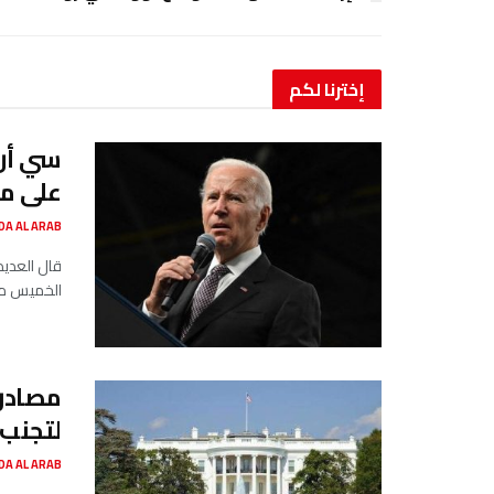
إخترنا
لكم
سي أن 
على م
SADA AL ARAB صدى ا
الخميس من 
لتجنب 
SADA AL ARAB صدى ا