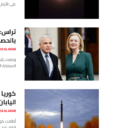
على الأرض 
تراس: 
بالحص
SADA AL ARAB صدى ا
وصفت رئيسة
المملكة ال
كوريا 
اليابان
SADA AL ARAB صدى ا
أطلقت كوري
اليابان قب