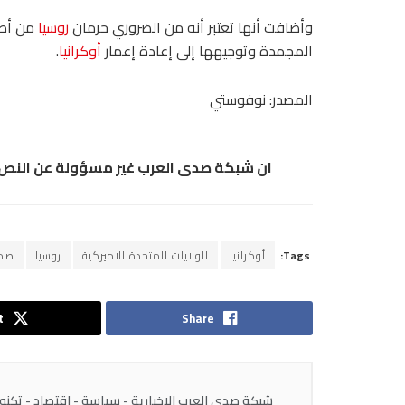
وأضافت أنها تعتبر أنه من الضروري حرمان
روسيا
من أصو
المجمدة وتوجيهها إلى إعادة إعمار
أوكرانيا
.
المصدر: نوفوستي
ان شبكة صدى العرب غير مسؤولة عن النص و
Tags:
أوكرانيا
الولايات المتحدة الاميركية
روسيا
صدى
t
Share
شبكة صدى العرب الاخبارية - سياسة - اقتصاد - تكنولوج