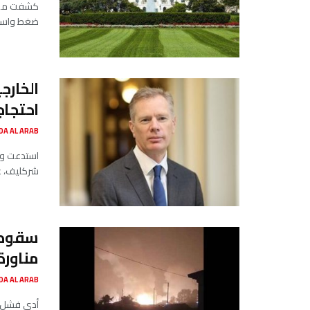
ضغط واسعة 
الخارج
احتجاج
SADA AL ARAB صدى ا
استدعت وزا
شركليف، عل
سقوط 
مناورة
SADA AL ARAB صدى ا
أدى فشل إط