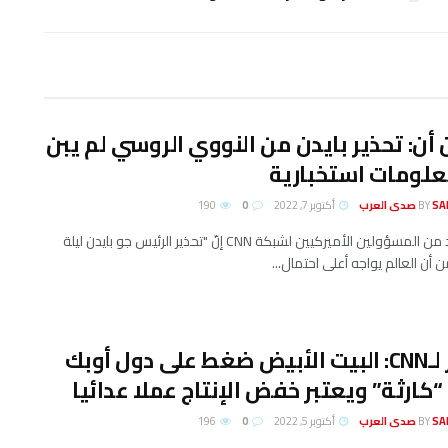
أن: تحذير بايدن من النووي الروسي لم يبن
علومات استخبارية
لعرب
BY
أكتوبر 7, 2022
0
190
قال العديد من المسؤولين الأميركيين لشبكة CNN إنّ "تحذير الرئيس جو بايدن ليلة
أن العالم يواجه أعلى احتمال...
مصادر لـCNN: البيت الأبيض ضغط على دول أوبك
“كارثة” ويعتبر خفض الإنتاج عملا عدائيا
لعرب
BY
أكتوبر 5, 2022
0
196