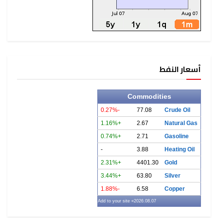
أسعار النفط
Commodities
-0.27%
77.08
Crude Oil
+1.16%
2.67
Natural Gas
+0.74%
2.71
Gasoline
-
3.88
Heating Oil
+2.31%
4401.30
Gold
+3.44%
63.80
Silver
-1.88%
6.58
Copper
» Add to your site
2026.08.07