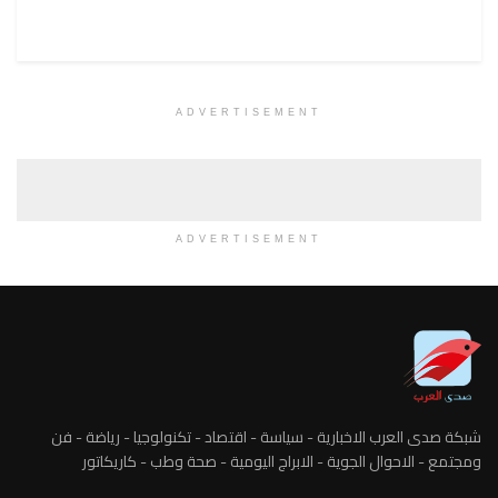
ADVERTISEMENT
ADVERTISEMENT
شبكة صدى العرب الاخبارية - سياسة - اقتصاد - تكنولوجيا - رياضة - فن
ومجتمع - الاحوال الجوية - الابراج اليومية - صحة وطب - كاريكاتور