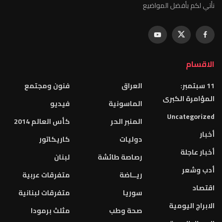
نأتي لكم بأفضل المواضيع
الاقسام
11 سبتمبر:
العراق
فنون ومجتمع
المؤامرة الكبرى
الماسونية
فيديو
Uncategorized
المنبر الحر
كأس العالم 2014
أخبار
دوليات
كاريكاتور
أخبار عاجلة
رصاصة طائشة
لبنان
أدب وشعر
ريــاضة
متفرقات عربية
اقتصاد
سوريا
متفرقات لبنانية
الابراج اليومية
صحة وطب
مثلث برمودا