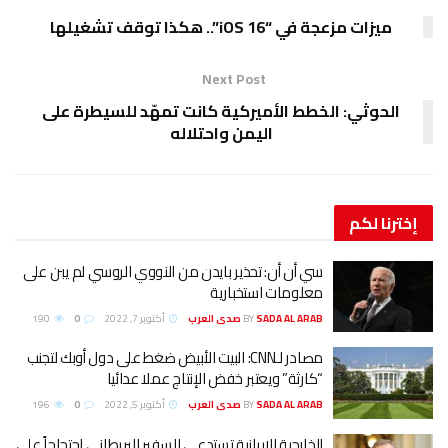
ميزات مزعجة في “iOS 16”.. هكذا توقف تشغيلها
Next Post
الحوثي: الخطط الأميركية كانت تمهّد للسيطرة على
اليمن واحتلاله
إخترنا
لكم
سي أن أن: تحذير بايدن من النووي الروسي لم يبن على
معلومات استخبارية
SADA AL ARAB صدى العرب
BY
أكتوبر 7, 2022
0
190
مصادر لـCNN: البيت الأبيض ضغط على دول أوبك لتجنب
“كارثة” ويعتبر خفض الإنتاج عملا عدائيا
SADA AL ARAB صدى العرب
BY
أكتوبر 5, 2022
0
196
الخارجية الإيرانية تستدعي السفير البريطاني احتجاجاً على