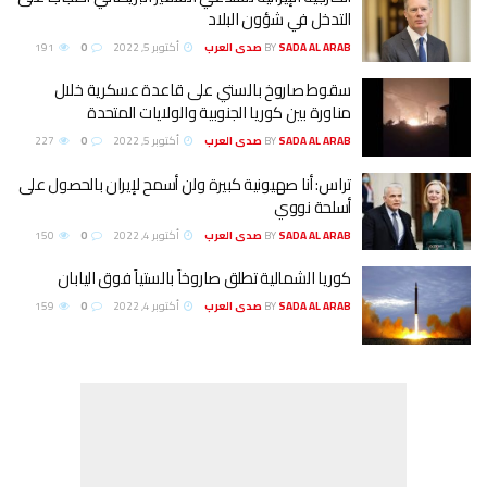
التدخل في شؤون البلاد
SADA AL ARAB صدى العرب
BY
أكتوبر 5, 2022
0
191
سقوط صاروخ بالستي على قاعدة عسكرية خلال
مناورة بين كوريا الجنوبية والولايات المتحدة
SADA AL ARAB صدى العرب
BY
أكتوبر 5, 2022
0
227
تراس: أنا صهيونية كبيرة ولن أسمح لإيران بالحصول على
أسلحة نووي
SADA AL ARAB صدى العرب
BY
أكتوبر 4, 2022
0
150
كوريا الشمالية تطلق صاروخاً بالستياً فوق اليابان
SADA AL ARAB صدى العرب
BY
أكتوبر 4, 2022
0
159