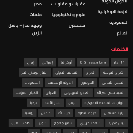
الاحوال الجوية
عقارات و مقاولات
مصر
الازمة الاوكرانية
علوم و تكنولوجيا
ملفات
السعودية
فلسطين
وجهة قدر – باسل
العالم
الزين
الكلمات
14 آذار
D Ghassan Lmn
أوكرانيا
إسرائيل
إيران
الأبراج اليومية
الابراج
التحالف الدولي
التيار الوطني الحر
الجيش اللبناني
الحوثيون
الدولة الإسلامية
السعودية
السيد حسن نصرالله
العدو الصهيوني
العراق
الكيان المؤقت
الولايات المتحدة الاميركية
اليمن
بشار الأسد
تركيا
تيار المستقبل
جبهة النصرة
حزب الله
داعش
روسيا
ريال مدريد
سعد الحريري
سمير جعجع
سوريا
صدى العرب
طرابلس
عرسال
غزة
فرنسا
فلسطين
قطر