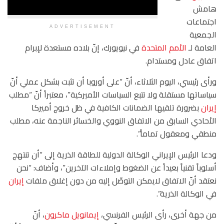
هامش
اجتماعات
ADVERTISEMENT
الجمعية
العامة لـ
الأمم المتحدة
في نيويورك، إنّ بلاده مستعدة لإبرام
اتفاق عادل ومستدام.
ورأى رئيسي، اليوم الثلاثاء، أنّ “على أوروبا أن تثبت بشكل عملي أنّ
سياساتها مستقلة ولا تتبع السياسات الأميركية”، معتبراً أنّ “مطلب
إيران
بضرورة تلقيها الضمانات الكافية في ظل خروج أميركا
الأحادي السابق من الاتفاق النووي والخسائر الناجمة عنه، مطلب
منطقي ومعقول تماماً”.
ودعا الرئيس الإيراني الوكالة الدولية للطاقة الذرية إلى “أن تنتهج
أسلوباً تقنياً بعيداً عن الضغوط وإملاءات الآخرين”، وأضاف: “نحن
نعتقد أنّ الاتفاق لايمكن التوصّل إليه من دون إغلاق ملفات
إيران
في الوكالة الذرية”.
من جهة أخرى، رأى الرئيس الفرنسي،
إيمانويل ماكرون
، أنّ