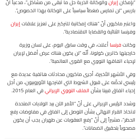
“بإمكان
إيران
والوكالة الذرية حلّ ما تبقى من مشاكل”، مدعياً أنّ
باريس “لن تمارس ضغطاً سياسياً على الوكالة بهذا الخصوص”.
واعتبر ماكرون أنّ “هناك إمكانية للتركيز على تعزيز علاقات
إيران
وفرنسا الثنائية والقضايا الاقتصادية”.
وكانت
فرنسا
أعلنت، في وقت سابق اليوم، على لسان وزيرة
خارجيتها كاترين كولونا، أنّه “لن يكون هناك عرض أفضل لإيران
لإحياء اتفاقها النووي مع القوى العالمية”.
وفي الأشهر الأخيرة، أجرى ماكرون محادثات هاتفية عديدة مع
رئيسي لحضّه على قبول الشروط التي اقترحها الأوروبيون، من أجل
إحياء اتفاق فيينا بشأن
الملف النووي الإيراني
في العام 2015.
وشدد الرئيس الإيراني على أنّ “الأمر الآن بيد الولايات المتحدة
لاتخاذ القرار النهائي بشأن التوصل إلى اتفاق في مفاوضات رفع
الحظر”، مشيراً إلى أنّ “رفع العقوبات عن طهران يجب أن يكون
مصحوباً بتحقيق الضمانات”.