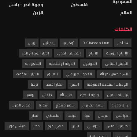
السعودية
فلسطين
وجهة قدر – باسل
العالم
الزين
الكلمات
14 آذار
D Ghassan Lmn
أوكرانيا
إسرائيل
إيران
الأبراج اليومية
الابراج
التحالف الدولي
التيار الوطني الحر
الجيش اللبناني
الحوثيون
الدولة الإسلامية
السعودية
السيد حسن نصرالله
العدو الصهيوني
العراق
الكيان المؤقت
الولايات المتحدة الاميركية
اليمن
بشار الأسد
تركيا
تيار المستقبل
جبهة النصرة
حزب الله
داعش
روسيا
ريال مدريد
سعد الحريري
سمير جعجع
سوريا
صدى العرب
طرابلس
عرسال
غزة
فرنسا
فلسطين
قطر
كارمن شماس
كوباني
لبنان
ماغي فرح
مصر
ميشال عون
نبيه بري
وليد جنبلاط