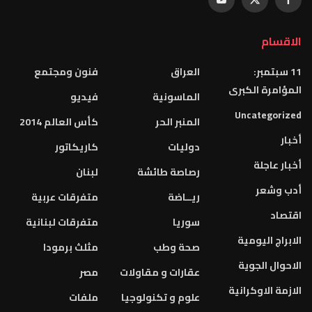
الاقسام
11 سبتمبر:
العراق
فنون ومجتمع
المؤامرة الكبرى
الماسونية
فيديو
Uncategorized
المنبر الحر
كأس العالم 2014
أخبار
دوليات
كاريكاتور
أخبار عاجلة
رصاصة طائشة
لبنان
أدب وشعر
ريــاضة
متفرقات عربية
اقتصاد
سوريا
متفرقات لبنانية
الابراج اليومية
صحة وطب
مثلث برمودا
الاحوال الجوية
عقارات و مقاولات
مصر
الازمة الاوكرانية
علوم و تكنولوجيا
ملفات