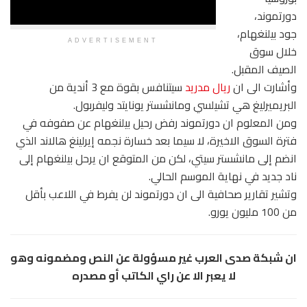
دورتموند​،
جود بيلنغهام،
ADVERTISEMENT
خلال سوق
الصيف المقبل.
وأشارت الى ان
ريال مدريد
سيتنافس بقوة مع 3 أندية من ​
البريميرليغ​ هي ​تشيلسي​ و​مانشستر يونايتد​ وليفربول.
ومن المعلوم ان دورتموند رفض رحيل بيلنغهام عن صفوفه في
فترة السوق الاخيرة، لا سيما بعد خسارة نجمه ​إيرلينغ هالاند​ الذي
انضم إلى مانشستر سيتي، لكن من المتوقع ان يرحل بيلنغهام إلى
ناد جديد في نهاية الموسم الحالي.
وتشير تقارير صحافية الى ان دورتموند لن يفرط في اللاعب بأقل
من 100 مليون يورو.
ان شبكة صدى العرب غير مسؤولة عن النص ومضمونه وهو
لا يعبر الا عن راي الكاتب أو مصدره