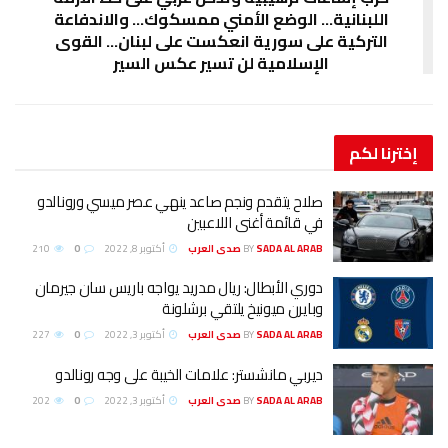
اللبنانية… الوضع الأمني ممسكوك… والاندفاعة
التركية على سورية انعكست على لبنان… القوى
الإسلامية لن تسير عكس السير
إخترنا
لكم
صلاح يتقدم ونجم صاعد ينهي عصر ميسي ورونالدو
في قائمة أغنى اللاعبين
SADA AL ARAB صدى العرب
BY
أكتوبر 8, 2022
0
210
دوري الأبطال: ريال مدريد يواجه باريس سان جيرمان
وبايرن ميونيخ يلتقي برشلونة
SADA AL ARAB صدى العرب
BY
أكتوبر 3, 2022
0
227
ديربي مانشستر: علامات الخيبة على وجه رونالدو
SADA AL ARAB صدى العرب
BY
أكتوبر 3, 2022
0
202