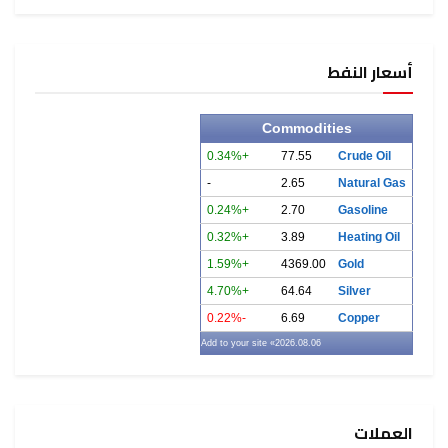
أسعار النفط
Commodities
+0.34%
77.55
Crude Oil
-
2.65
Natural Gas
+0.24%
2.70
Gasoline
+0.32%
3.89
Heating Oil
+1.59%
4369.00
Gold
+4.70%
64.64
Silver
-0.22%
6.69
Copper
» Add to your site
2026.08.06
العملات