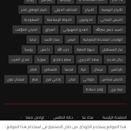
الأبراج اليومية
الابراج
التحالف الدولي
التيار الوطني الحر
الجيش اللبناني
الحوثيون
الدولة الإسلامية
السعودية
السيد حسن نصرالله
العدو الصهيوني
العراق
الكيان المؤقت
الولايات المتحدة الاميركية
اليمن
بشار الأسد
تركيا
تيار المستقبل
جبهة النصرة
حزب الله
داعش
روسيا
ريال مدريد
سعد الحريري
سمير جعجع
سوريا
صدى العرب
طرابلس
عرسال
غزة
فرنسا
فلسطين
قطر
كارمن شماس
كوباني
لبنان
ماغي فرح
مصر
ميشال عون
نبيه بري
وليد جنبلاط
الصفحة الرئيسة
نبذة عنا
حالة الطقس
تواصل معنا
سياسة الخصوصية
هذا الموقع يستخدم الكوكيز. من خلال الاستمرار في استخدام هذا الموقع ،