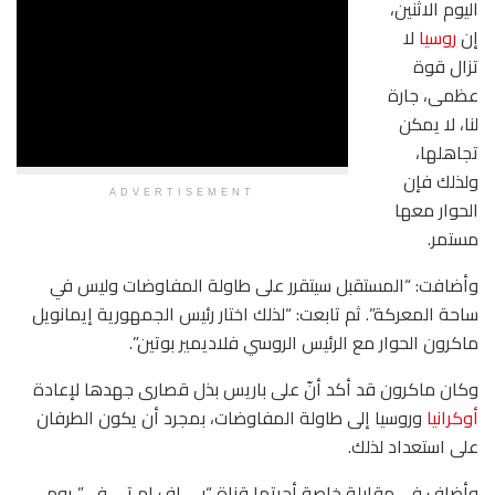
اليوم الاثنين،
إن
روسيا
لا
تزال قوة
عظمى، جارة
لنا، لا يمكن
تجاهلها،
ولذلك فإن
ADVERTISEMENT
الحوار معها
مستمر.
وأضافت: “المستقبل سيتقرر على طاولة المفاوضات وليس في
ساحة المعركة”. ثم تابعت: “لذلك اختار رئيس الجمهورية إيمانويل
ماكرون الحوار مع الرئيس الروسي فلاديمير بوتين”.
وكان ماكرون قد أكد أنّ على باريس بذل قصارى جهدها لإعادة
أوكرانيا
وروسيا إلى طاولة المفاوضات، بمجرد أن يكون الطرفان
على استعداد لذلك.
وأضاف في مقابلة خاصة أجرتها قناة “بي إف إم تي في” يوم