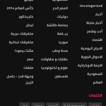
Uncategorized
المنبر الحر
كأس العالم 2014
أخبار
دوليات
كاريكاتور
أخبار عاجلة
رصاصة طائشة
لبنان
أدب وشعر
ريــاضة
متفرقات عربية
اقتصاد
سوريا
متفرقات لبنانية
الابراج اليومية
صحة وطب
مثلث برمودا
الاحوال الجوية
عقارات و مقاولات
مصر
الازمة الاوكرانية
علوم و تكنولوجيا
ملفات
السعودية
فلسطين
وجهة قدر – باسل
العالم
الزين
الكلمات
14 آذار
D Ghassan Lmn
أوكرانيا
إسرائيل
إيران