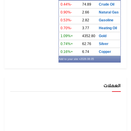
-0.44%
74.89
Crude Oil
-0.90%
2.66
Natural Gas
-0.53%
2.82
Gasoline
-0.70%
3.77
Heating Oil
+1.09%
4352.80
Gold
+0.74%
62.76
Silver
+0.16%
6.74
Copper
» Add to your site
2026.08.05
العملات