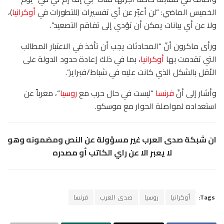
الخميس الماضي: “لن أعبّر عن أي تفسيرات (للتطورات في
أوكرانيا
)،
ولا عن أي بيانات يمكن أن تؤدي إلى تفاقم التصعيد”.
ورأى ماكرون أنّ “المحادثات يجب أن تأخذ في الاعتبار المطالب
التي تقدمت بها
أوكرانيا
، بما في ذلك إعادة حدود الدولة على
الأقل بالشكل الذي كانت عليه في شباط/فبراير”.
وأشار إلى أنّ
فرنسا
“ليست في حال حرب مع
روسيا
“، معرباً عن
استعداده لمواصلة الحوار مع موسكو.
ان شبكة صدى العرب غير مسؤولة عن النص ومضمونه وهو
لا يعبر الا عن راي الكاتب أو مصدره
Tags:
أوكرانيا
روسيا
صدى العرب
فرنسا