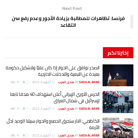
Next Post
فرنسا: تظاهرات للمطالبة بزيادة الأجور وعدم رفع سن
التقاعد
إخترنا
لكم
الصدر: نوافق على الحوار إذا كان علنيًا ولتشكيل حكومة
بعيدة عن التبعية والتدخلات الخارجية
SADA AL ARAB صدى العرب
BY
أكتوبر 5, 2022
0
194
الحرس الثوري الإيراني أعلن استهداف 40 هدفا تابعا
لإسرائيل في شمال العراق
SADA AL ARAB صدى العرب
BY
أكتوبر 3, 2022
0
186
الكاظمي: النار ستحرق الجميع والحوار سبيلنا الوحيد لحلّ
الأزمة
SADA AL ARAB صدى العرب
BY
أكتوبر 4, 2022
0
186