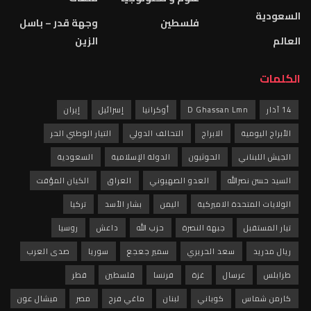
السعودية
فلسطين
وجهة قدر – باسل
العالم
الزين
الكلمات
14 آذار
D Ghassan Lmn
أوكرانيا
إسرائيل
إيران
الأبراج اليومية
الابراج
التحالف الدولي
التيار الوطني الحر
الجيش اللبناني
الحوثيون
الدولة الإسلامية
السعودية
السيد حسن نصرالله
العدو الصهيوني
العراق
الكيان المؤقت
الولايات المتحدة الاميركية
اليمن
بشار الأسد
تركيا
تيار المستقبل
جبهة النصرة
حزب الله
داعش
روسيا
ريال مدريد
سعد الحريري
سمير جعجع
سوريا
صدى العرب
طرابلس
عرسال
غزة
فرنسا
فلسطين
قطر
كارمن شماس
كوباني
لبنان
ماغي فرح
مصر
ميشال عون