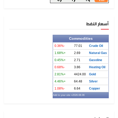
أسعار النفط
Commodities
-0.36%
77.01
Crude Oil
+1.68%
2.69
Natural Gas
+0.45%
2.71
Gasoline
-0.68%
3.86
Heating Oil
+2.81%
4424.00
Gold
+4.46%
64.48
Silver
-1.08%
6.64
Copper
» Add to your site
2026.08.06