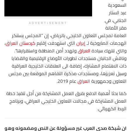
السعودية
عبد الستار
الجنابي، في
ADVERTISEMENT
مقر الأمانة
العامة لمجلس التعاون الخليجي بالرياض، إن “المجلس يستنكر
الهجمات الصاروخية لـ
إيران
التي استهدفت إقليم
كردستان
العراق
،
والتي تنتهك سيادة
العراق
وتهدد أمن المنطقة واستقرارها”.
وناقش الجانبان مستجدات تطورات الأوضاع الإقليمية والقضايا
ذات الاهتمام المشترك، إضافة الى العلاقات الخليجية العراقية
وسبل تعزيزها، ومستجدات مذكرة التفاهم الموقعة بين مجلس
التعاون وجمهورية
العراق
عام 2019.
كما بحثا أهمية الدفع بفرق العمل المشتركة من أجل تنفيذ خطة
العمل المشتركة في مجالات التعاون الخليجي العراقي، وبرنامج
الربط الكهربائي.
ان شبكة صدى العرب غير مسؤولة عن النص ومضمونه وهو