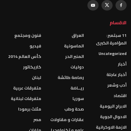
الاقسام
11 سبتمبر:
العراق
فنون ومجتمع
المؤامرة الكبرى
الماسونية
فيديو
Uncategorized
المنبر الحر
كأس العالم 2014
أخبار
دوليات
كاريكاتور
أخبار عاجلة
رصاصة طائشة
لبنان
أدب وشعر
ريــاضة
متفرقات عربية
اقتصاد
سوريا
متفرقات لبنانية
الابراج اليومية
صحة وطب
مثلث برمودا
الاحوال الجوية
عقارات و مقاولات
مصر
الازمة الاوكرانية
علوم و تكنولوجيا
ملفات