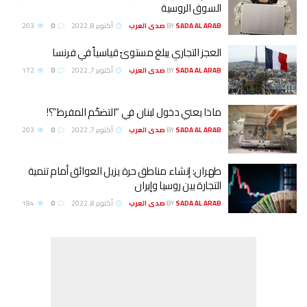
السوق الروسية
SADA AL ARAB صدى العرب
BY
أكتوبر 8, 2022
0
203
العجز التجاري يبلغ مستوىً قياسياً في فرنسا
SADA AL ARAB صدى العرب
BY
أكتوبر 7, 2022
0
172
ماذا يعني دخول لبنان في “التضخّم المفرط”؟!
SADA AL ARAB صدى العرب
BY
أكتوبر 7, 2022
0
203
طهران: إنشاء مناطق حرة يزيل العوائق أمام تنمية
التجارة بین روسيا وإيران
SADA AL ARAB صدى العرب
BY
أكتوبر 8, 2022
0
194