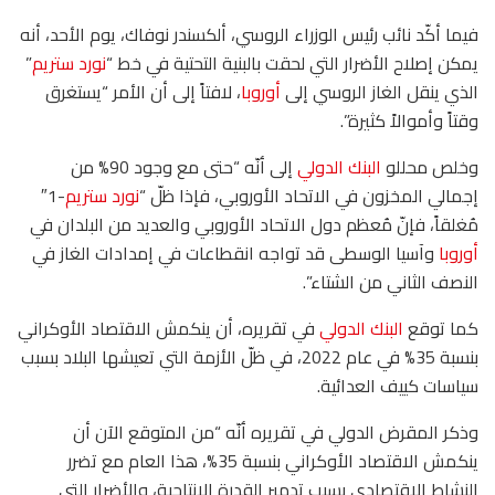
فيما أكّد نائب رئيس الوزراء الروسي، ألكسندر نوفاك، يوم الأحد، أنه
يمكن إصلاح الأضرار التي لحقت بالبنية التحتية في خط “
نورد ستريم
”
الذي ينقل الغاز الروسي إلى
أوروبا
، لافتاً إلى أن الأمر “يستغرق
وقتاً وأموالاً كثيرة”.
وخلص محللو
البنك الدولي
إلى أنّه “حتى مع وجود 90% من
إجمالي المخزون في الاتحاد الأوروبي، فإذا ظلّ “
نورد ستريم
-1″
مُغلقاً، فإنّ مُعظم دول الاتحاد الأوروبي والعديد من البلدان في
أوروبا
وآسيا الوسطى قد تواجه انقطاعات في إمدادات الغاز في
النصف الثاني من الشتاء”.
كما توقع
البنك الدولي
في تقريره، أن ينكمش الاقتصاد الأوكراني
بنسبة 35% في عام 2022، في ظلّ الأزمة التي تعيشها البلاد بسبب
سياسات كييف العدائية.
وذكر المقرض الدولي في تقريره أنّه “من المتوقع الآن أن
ينكمش الاقتصاد الأوكراني بنسبة 35%، هذا العام مع تضرر
النشاط الاقتصادي بسبب تدمير القدرة الإنتاجية، والأضرار التي