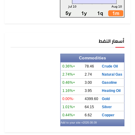
أسعار النفط
Commodities
+0.36%
78.46
Crude Oil
+2.74%
2.74
Natural Gas
+0.46%
3.00
Gasoline
+1.16%
3.95
Heating Oil
-0.00%
4399.60
Gold
+1.01%
64.15
Silver
+0.44%
6.62
Copper
» Add to your site
2026.08.09