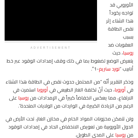
الأوروبي قد
تواجه ركوداً
هذا الشتاء إثر
نقص الطاقة
بسبب
العقوبات ضد
ADVERTISEMENT
روسيا
، حيث
يتعرض الوضع لضغوط بما في ذلك وقف إمدادات الوقود عبر خط
أنابيب “
نورد ستريم
-1″.
وذكر التقرير أنّه “من المحتمل حدوث نقص في الطاقة هذا الشتاء
في
أوروبا
، حيث أنّ تكلفة الغاز الطبيعي في
أوروبا
استمرت في
الارتفاع، مما يعكس انخفاضاً كبيراً في الإمدادات من
روسيا
على
الرغم من الزيادة الكبيرة في الواردات من الولايات المتحدة”.
ولن تتمكن مخزونات المواد الخام في مخازن الغاز، تحت الأرض في
الدول الأوروبية من تعويض الانخفاض الحاد في إمدادات الوقود
من
روسيا
على المدى الطويل.