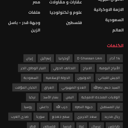
عقارات و مقاولات
مصر
الازمة الاوكرانية
علوم و تكنولوجيا
ملفات
السعودية
فلسطين
وجهة قدر – باسل
العالم
الزين
الكلمات
14 آذار
D Ghassan Lmn
أوكرانيا
إسرائيل
إيران
الأبراج اليومية
الابراج
التحالف الدولي
التيار الوطني الحر
الجيش اللبناني
الحوثيون
الدولة الإسلامية
السعودية
السيد حسن نصرالله
العدو الصهيوني
العراق
الكيان المؤقت
الولايات المتحدة الاميركية
اليمن
بشار الأسد
تركيا
تيار المستقبل
جبهة النصرة
حزب الله
داعش
روسيا
ريال مدريد
سعد الحريري
سمير جعجع
سوريا
صدى العرب
طرابلس
عرسال
غزة
فرنسا
فلسطين
قطر