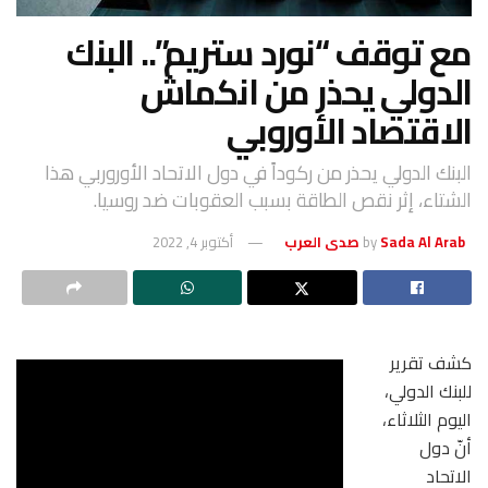
مع توقف “نورد ستريم”.. البنك
الدولي يحذر من انكماش
الاقتصاد الأوروبي
البنك الدولي يحذر من ركوداً في دول الاتحاد الأوروربي هذا
الشتاء، إثر نقص الطاقة بسبب العقوبات ضد روسيا.
Sada Al Arab صدى العرب
by
أكتوبر 4, 2022
كشف تقرير
للبنك الدولي،
اليوم الثلاثاء،
أنّ دول
الاتحاد