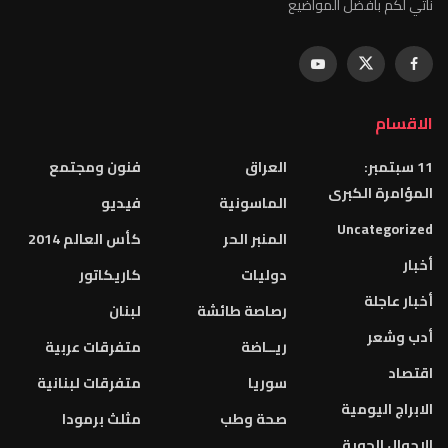
نأتي لكم بأفضل المواضيع
الاقسام
11 سبتمبر:
العراق
فنون ومجتمع
المؤامرة الكبرى
الماسونية
فيديو
Uncategorized
المنبر الحر
كأس العالم 2014
أخبار
دوليات
كاريكاتور
أخبار عاجلة
رصاصة طائشة
لبنان
أدب وشعر
ريــاضة
متفرقات عربية
اقتصاد
سوريا
متفرقات لبنانية
الابراج اليومية
صحة وطب
مثلث برمودا
الاحوال الجوية