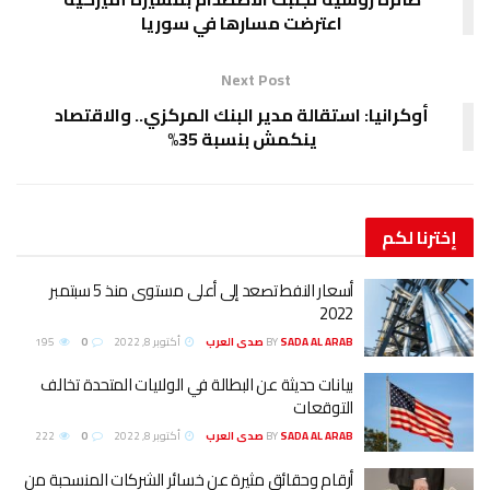
اعترضت مسارها في سوريا
Next Post
أوكرانيا: استقالة مدير البنك المركزي.. والاقتصاد
ينكمش بنسبة 35%
إخترنا
لكم
أسعار النفط تصعد إلى أعلى مستوى منذ 5 سبتمبر
2022
SADA AL ARAB صدى العرب
BY
أكتوبر 8, 2022
0
195
بيانات حديثة عن البطالة في الولايات المتحدة تخالف
التوقعات
SADA AL ARAB صدى العرب
BY
أكتوبر 8, 2022
0
222
أرقام وحقائق مثيرة عن خسائر الشركات المنسحبة من