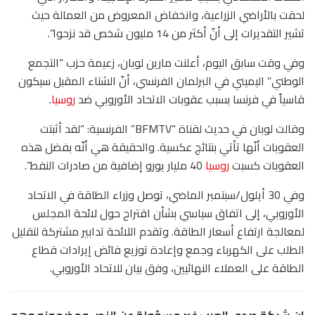
لحقت بالأراضي الزراعية، وانخفاض المعروض من العمالة حيث
تشير التقديرات إلى أنّ أكثر من 14 مليون شخص قد نزحوا”.
وفي وقت سابق اليوم، أعلنت مارين لوبان، زعيمة حزب “التجمع
الوطني” اليميني في البرلمان الفرنسي، أنّ الشتاء المقبل سيكون
قاسياً في فرنسا بسبب عقوبات الاتحاد الأوروبي ضد
روسيا
.
وقالت لوبان في حديث لقناة “BFMTV” الفرنسية: “لقد أثبتت
العقوبات أنّها تأتي بنتائج عكسية. والحقيقة هي أنّه بفضل هذه
العقوبات كسبت
روسيا
40 مليار يورو إضافية من صادرات النفط”.
وفي 30 أيلول/سبتمبر الماضي، توصل وزراء الطاقة في الاتحاد
الأوروبي، إلى اتفاق سياسي بشأن اقتراح حول لائحة المجلس
لمعالجة ارتفاع أسعار الطاقة. وتقدم اللائحة تدابير مشتركة لتقليل
الطلب على الكهرباء وجمع وإعادة توزيع فائض إيرادات قطاع
الطاقة على العملاء النهائيين، وفق بيان للاتحاد الأوروبي.
ان شبكة صدى العرب غير مسؤولة عن النص ومضمونه وهو