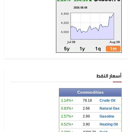
2026.08.08
أسعار النفط
Commodities
+1.14%
78.18
Crude Oil
+0.83%
2.66
Natural Gas
+1.57%
2.99
Gasoline
+0.52%
3.90
Heating Oil