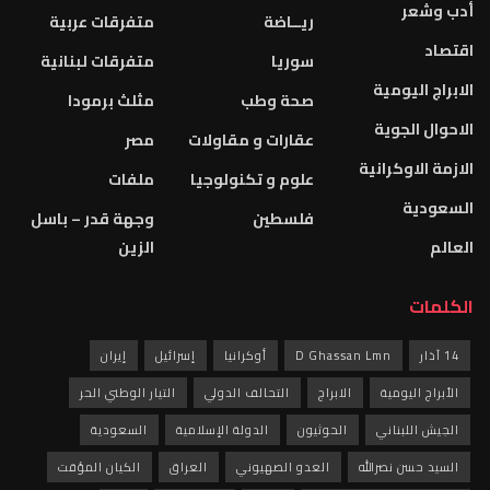
أدب وشعر
ريــاضة
متفرقات عربية
اقتصاد
سوريا
متفرقات لبنانية
الابراج اليومية
صحة وطب
مثلث برمودا
الاحوال الجوية
عقارات و مقاولات
مصر
الازمة الاوكرانية
علوم و تكنولوجيا
ملفات
السعودية
فلسطين
وجهة قدر – باسل
العالم
الزين
الكلمات
14 آذار
D Ghassan Lmn
أوكرانيا
إسرائيل
إيران
الأبراج اليومية
الابراج
التحالف الدولي
التيار الوطني الحر
الجيش اللبناني
الحوثيون
الدولة الإسلامية
السعودية
السيد حسن نصرالله
العدو الصهيوني
العراق
الكيان المؤقت