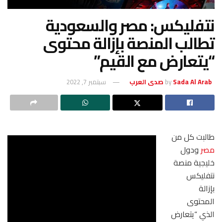
نتفليكس: مصر والسعودية
تطالب المنصة بإزالة محتوى
“يتعارض مع القيم”
Sada Al Arab صدى العرب
by
سبتمبر 7, 2022
طالبت كل من
مصر
ودول
خليجية منصة
نتفليكس
بإزالة
المحتوى
الذي “يتعارض