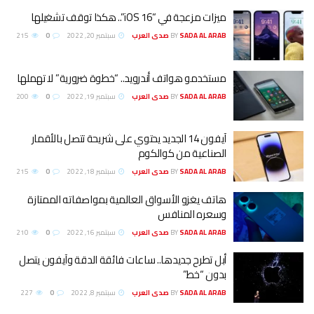
ميزات مزعجة في “iOS 16”.. هكذا توقف تشغيلها
SADA AL ARAB صدى العرب
BY
سبتمبر 20, 2022
0
215
مستخدمو هواتف أندرويد.. “خطوة ضرورية” لا تهملها
SADA AL ARAB صدى العرب
BY
سبتمبر 19, 2022
0
200
آيفون 14 الجديد يحتوي على شريحة تتصل بالأقمار
الصناعية من كوالكوم
SADA AL ARAB صدى العرب
BY
سبتمبر 18, 2022
0
215
هاتف يغزو الأسواق العالمية بمواصفاته الممتازة
وسعره المنافس
SADA AL ARAB صدى العرب
BY
سبتمبر 16, 2022
0
210
أبل تطرح جديدها.. ساعات فائقة الدقة وآيفون يتصل
بدون “خط”
SADA AL ARAB صدى العرب
BY
سبتمبر 8, 2022
0
227