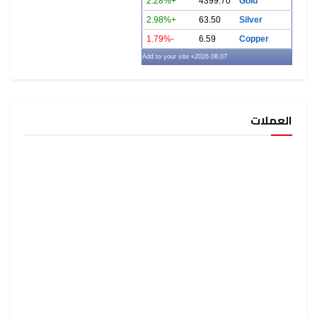
+2.28%
4399.70
Gold
+2.98%
63.50
Silver
-1.79%
6.59
Copper
» Add to your site
2026.08.07
العملات