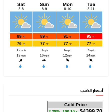
أسعار الذهب
Gold Price
$4399.70
2.28%
▲100.10