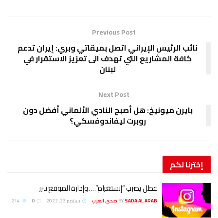
Previous Post
نائب الرئيس الإيراني اتصل بميقاتي وبري: إيران تدعم
كافة المشاريع التي تهدف الى تعزيز الاستقرار في
لبنان
Next Post
بايرن ميونيخ: هل أصبح النادي الألماني أفضل دون
روبرت ليفاندوفسكي؟
إخترنا
لكم
عطل يضرب “إنستغرام”…. وإدارة الموقع تبرر
SADA AL ARAB صدى العرب
BY
سبتمبر 23, 2022
0
214