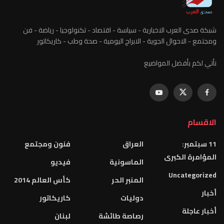
شبكة صدى العرب الاخبارية - سياسة - اقتصاد - تكنولوجيا - رياضة - فن
ومجتمع - الاحوال الجوية - الابراج اليومية - صحة وطب - كاريكاتور
نأتي لكم بأفضل المواضيع
الاقسام
11 سبتمبر:
العراق
فنون ومجتمع
المؤامرة الكبرى
الماسونية
فيديو
Uncategorized
المنبر الحر
كأس العالم 2014
أخبار
دوليات
كاريكاتور
أخبار عاجلة
رصاصة طائشة
لبنان