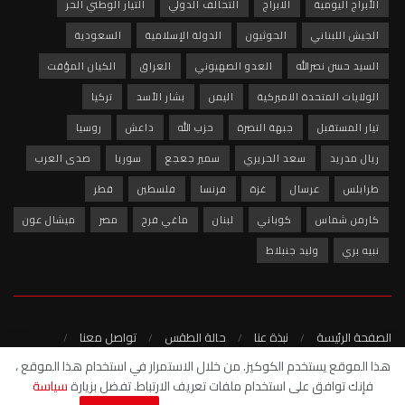
الأبراج اليومية
الابراج
التحالف الدولي
التيار الوطني الحر
الجيش اللبناني
الحوثيون
الدولة الإسلامية
السعودية
السيد حسن نصرالله
العدو الصهيوني
العراق
الكيان المؤقت
الولايات المتحدة الاميركية
اليمن
بشار الأسد
تركيا
تيار المستقبل
جبهة النصرة
حزب الله
داعش
روسيا
ريال مدريد
سعد الحريري
سمير جعجع
سوريا
صدى العرب
طرابلس
عرسال
غزة
فرنسا
فلسطين
قطر
كارمن شماس
كوباني
لبنان
ماغي فرح
مصر
ميشال عون
نبيه بري
وليد جنبلاط
الصفحة الرئيسة
نبذة عنا
حالة الطقس
تواصل معنا
سياسة الخصوصية
هذا الموقع يستخدم الكوكيز. من خلال الاستمرار في استخدام هذا الموقع ،
فإنك توافق على استخدام ملفات تعريف الارتباط. تفضل بزيارة
سياسة
© 2022 - شبكة صدى العرب الاخبارية