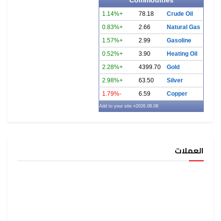
Commodities
+1.14%
78.18
Crude Oil
+0.83%
2.66
Natural Gas
+1.57%
2.99
Gasoline
+0.52%
3.90
Heating Oil
+2.28%
4399.70
Gold
+2.98%
63.50
Silver
-1.79%
6.59
Copper
» Add to your site
2026.08.08
العملات