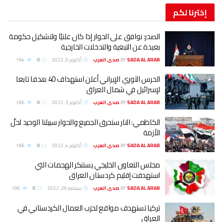
إخترنا
لكم
الصدر: نوافق على الحوار إذا كان علنيًا ولتشكيل حكومة
بعيدة عن التبعية والتدخلات الخارجية
SADA AL ARAB صدى العرب
BY
أكتوبر 5, 2022
0
194
الحرس الثوري الإيراني أعلن استهداف 40 هدفا تابعا
لإسرائيل في شمال العراق
SADA AL ARAB صدى العرب
BY
أكتوبر 3, 2022
0
186
الكاظمي: النار ستحرق الجميع والحوار سبيلنا الوحيد لحلّ
الأزمة
SADA AL ARAB صدى العرب
BY
أكتوبر 4, 2022
0
186
مجلس التعاون الخليجي يستنكر الهجمات التي
استهدفت إقليم كردستان العراق
SADA AL ARAB صدى العرب
BY
سبتمبر 29, 2022
0
196
تركيا تستهدف مواقع لحزب العمال الكردستاني في
العراق