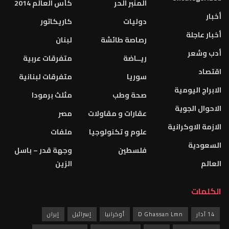
المنبر الحر
كأس العالم 2014
أخبار
دوليات
كاريكاتور
أخبار عاجلة
رصاصة طائشة
لبنان
أدب وشعر
ريــاضة
متفرقات عربية
اقتصاد
سوريا
متفرقات لبنانية
الابراج اليومية
صحة وطب
مثلث برمودا
الاحوال الجوية
عقارات و مقاولات
مصر
الازمة الاوكرانية
علوم و تكنولوجيا
ملفات
السعودية
فلسطين
وجهة قدر – باسل
العالم
الزين
الكلمات
14 آذار
D Ghassan Lmn
أوكرانيا
إسرائيل
إيران