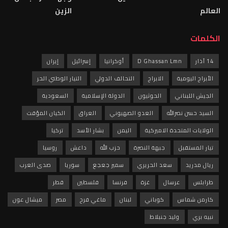
العالم
الزين
الكلمات
14 آذار
D Ghassan Lmn
أوكرانيا
إسرائيل
إيران
الأبراج اليومية
الابراج
التحالف الدولي
التيار الوطني الحر
الجيش اللبناني
الحوثيون
الدولة الإسلامية
السعودية
السيد حسن نصرالله
العدو الصهيوني
العراق
الكيان المؤقت
الولايات المتحدة الاميركية
اليمن
بشار الأسد
تركيا
تيار المستقبل
جبهة النصرة
حزب الله
داعش
روسيا
ريال مدريد
سعد الحريري
سمير جعجع
سوريا
صدى العرب
طرابلس
عرسال
غزة
فرنسا
فلسطين
قطر
كارمن شماس
كوباني
لبنان
ماغي فرح
مصر
ميشال عون
نبيه بري
وليد جنبلاط