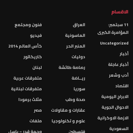
الاقسام
11 سبتمبر:
العراق
فنون ومجتمع
المؤامرة الكبرى
الماسونية
فيديو
Uncategorized
المنبر الحر
كأس العالم 2014
أخبار
دوليات
كاريكاتور
أخبار عاجلة
رصاصة طائشة
لبنان
أدب وشعر
ريــاضة
متفرقات عربية
اقتصاد
سوريا
متفرقات لبنانية
الابراج اليومية
صحة وطب
مثلث برمودا
الاحوال الجوية
عقارات و مقاولات
مصر
الازمة الاوكرانية
علوم و تكنولوجيا
ملفات
السعودية
فلسطين
وجهة قدر – باسل