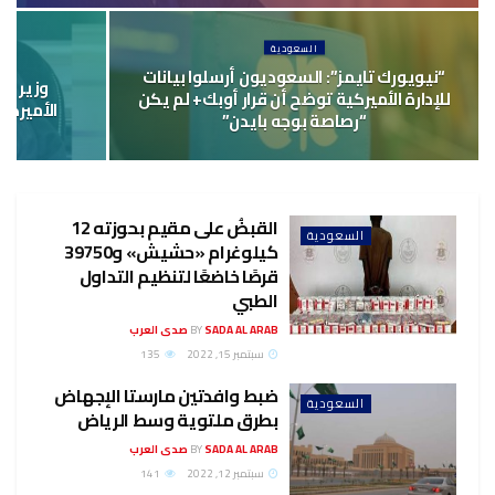
السعودية
“نيويورك تايمز”: السعوديون أرسلوا بيانات
وزير ال
للإدارة الأميركية توضح أن قرار أوبك+ لم يكن
الأميركي
“رصاصة بوجه بايدن”
القبضُ على مقيم بحوزته 12
السعودية
كيلوغرام «حشيش» و39750
قرصًا خاضعًا لتنظيم التداول
الطبي
SADA AL ARAB صدى العرب
BY
سبتمبر 15, 2022
135
ضبط وافدتين مارستا الإجهاض
السعودية
بطرق ملتوية وسط الرياض
SADA AL ARAB صدى العرب
BY
سبتمبر 12, 2022
141