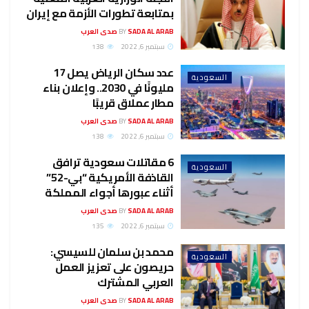
بمتابعة تطورات الأزمة مع إيران
SADA AL ARAB صدى العرب
BY
سبتمبر 6, 2022
138
عدد سكان الرياض يصل 17
السعودية
مليونًا في 2030.. وإعلان بناء
مطار عملاق قريبًا
SADA AL ARAB صدى العرب
BY
سبتمبر 6, 2022
138
6 مقاتلات سعودية ترافق
السعودية
القاذفة الأمريكية “بي-52”
أثناء عبورها أجواء المملكة
SADA AL ARAB صدى العرب
BY
سبتمبر 6, 2022
135
محمد بن سلمان للسيسي:
السعودية
حريصون على تعزيز العمل
العربي المشترك
SADA AL ARAB صدى العرب
BY