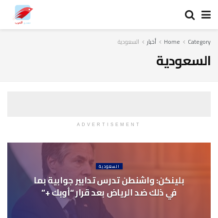
Category
Home
أخبار
السعودية
السعودية
ADVERTISEMENT
السعودية
بلينكن: واشنطن تدرس تدابير جوابية بما
في ذلك ضد الرياض بعد قرار “أوبك +”