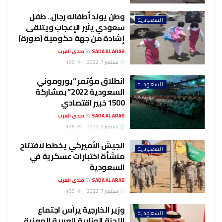
وطن يولد أطفاله رجال.. طفل
السعودية
سعودي يثير الإعجاب ويتلقى
إشادة من جهة حكومية (صورة)
SADA AL ARAB صدى العرب
BY
سبتمبر 7, 2022
135
انطلاق مؤتمر “يوروموني
السعودية
السعودية 2022” بمشاركة
1500 خبير اقتصادي
SADA AL ARAB صدى العرب
BY
سبتمبر 7, 2022
136
الجيش الأميركي يخطط لافتتاح
السعودية
منشأة اختبارات عسكرية في
السعودية
SADA AL ARAB صدى العرب
BY
سبتمبر 7, 2022
135
وزير الخارجية يرأس اجتماع
السعودية
اللجنة الوزارية العربية المعنية