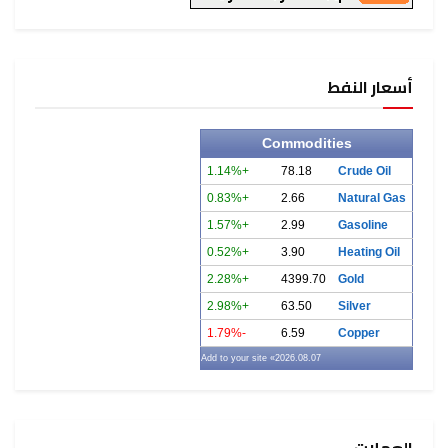
أسعار النفط
Commodities
+1.14%
78.18
Crude Oil
+0.83%
2.66
Natural Gas
+1.57%
2.99
Gasoline
+0.52%
3.90
Heating Oil
+2.28%
4399.70
Gold
+2.98%
63.50
Silver
-1.79%
6.59
Copper
» Add to your site
2026.08.07
العملات