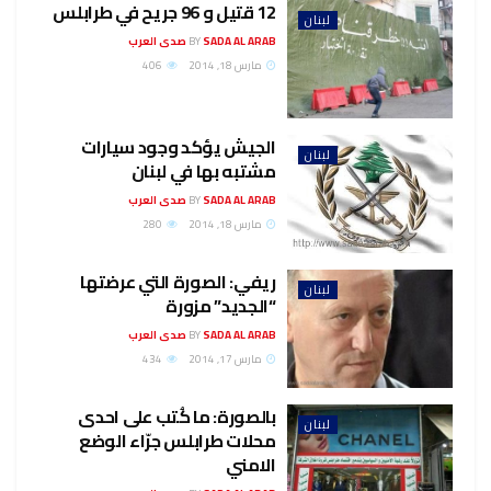
12 قتيل و 96 جريح في طرابلس
لبنان
SADA AL ARAB صدى العرب
BY
مارس 18, 2014
406
الجيش يؤكد وجود سيارات
لبنان
مشتبه بها في لبنان
SADA AL ARAB صدى العرب
BY
مارس 18, 2014
280
ريفي: الصورة التي عرضتها
لبنان
“الجديد” مزورة
SADA AL ARAB صدى العرب
BY
مارس 17, 2014
434
بالصورة: ما كُتب على احدى
لبنان
محلات طرابلس جرّاء الوضع
الامني