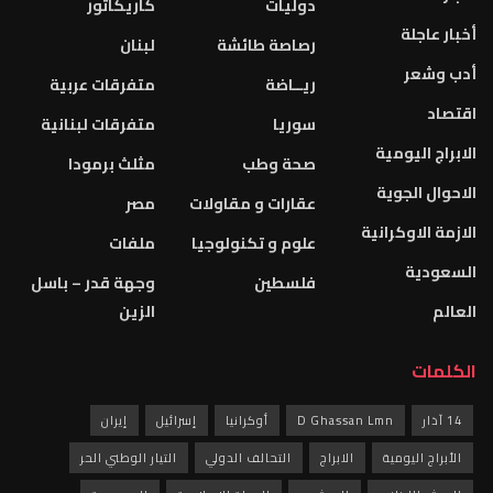
دوليات
كاريكاتور
أخبار عاجلة
رصاصة طائشة
لبنان
أدب وشعر
ريــاضة
متفرقات عربية
اقتصاد
سوريا
متفرقات لبنانية
الابراج اليومية
صحة وطب
مثلث برمودا
الاحوال الجوية
عقارات و مقاولات
مصر
الازمة الاوكرانية
علوم و تكنولوجيا
ملفات
السعودية
فلسطين
وجهة قدر – باسل
العالم
الزين
الكلمات
14 آذار
D Ghassan Lmn
أوكرانيا
إسرائيل
إيران
الأبراج اليومية
الابراج
التحالف الدولي
التيار الوطني الحر