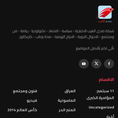
شبكة صدى العرب الاخبارية - سياسة - اقتصاد - تكنولوجيا - رياضة - فن
ومجتمع - الاحوال الجوية - الابراج اليومية - صحة وطب - كاريكاتور
نأتي لكم بأفضل المواضيع
الاقسام
11 سبتمبر:
العراق
فنون ومجتمع
المؤامرة الكبرى
الماسونية
فيديو
Uncategorized
المنبر الحر
كأس العالم 2014
أخبار