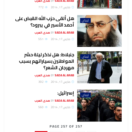
SADA AL ARAB صدى العرب
BY
مارس 17, 2014
772
هل ألقى حزب الله القبض على
لبنان
أحمد الأسير في يبرود؟
SADA AL ARAB صدى العرب
BY
مارس 17, 2014
551
جنبلاط: هل نذكر ليلة حشر
لبنان
المواطنين بسياراتهم بسبب
مهرجان الشعر؟
SADA AL ARAB صدى العرب
BY
مارس 17, 2014
392
إسرائيل:
لبنان
SADA AL ARAB صدى العرب
BY
مارس 17, 2014
560
PAGE 257 OF 257