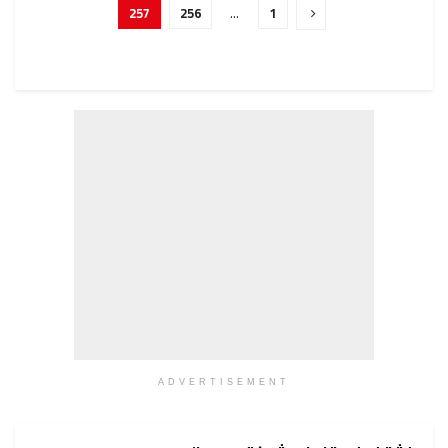
257
256
…
1
ADVERTISEMENT