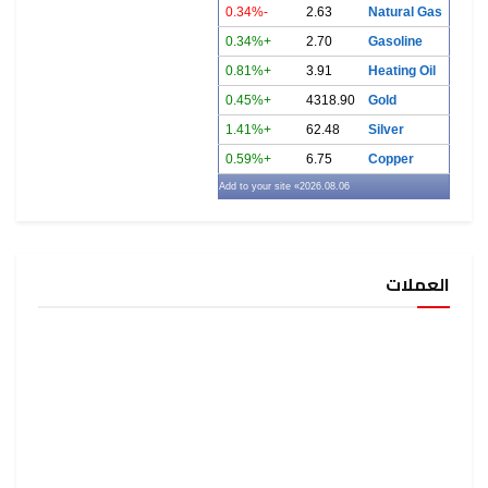
-0.34%
2.63
Natural Gas
+0.34%
2.70
Gasoline
+0.81%
3.91
Heating Oil
+0.45%
4318.90
Gold
+1.41%
62.48
Silver
+0.59%
6.75
Copper
» Add to your site
2026.08.06
العملات