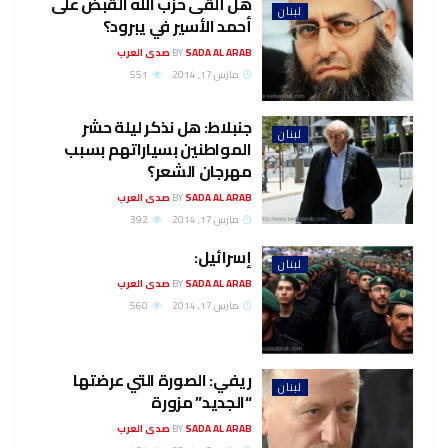
هل ألقى حزب الله القبض على
لبنان
أحمد الأسير في يبرود؟
SADA AL ARAB صدى العرب
BY
مارس 17, 2014
551
جنبلاط: هل نذكر ليلة حشر
لبنان
المواطنين بسياراتهم بسبب
مهرجان الشعر؟
SADA AL ARAB صدى العرب
BY
مارس 17, 2014
392
إسرائيل:
لبنان
SADA AL ARAB صدى العرب
BY
مارس 17, 2014
560
ريفي: الصورة التي عرضتها
لبنان
“الجديد” مزورة
SADA AL ARAB صدى العرب
BY