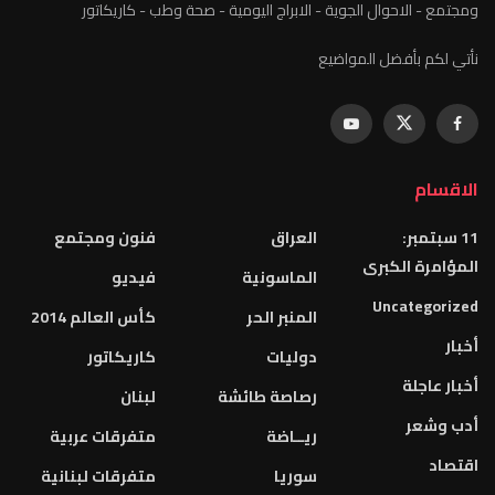
ومجتمع - الاحوال الجوية - الابراج اليومية - صحة وطب - كاريكاتور
نأتي لكم بأفضل المواضيع
الاقسام
11 سبتمبر:
العراق
فنون ومجتمع
المؤامرة الكبرى
الماسونية
فيديو
Uncategorized
المنبر الحر
كأس العالم 2014
أخبار
دوليات
كاريكاتور
أخبار عاجلة
رصاصة طائشة
لبنان
أدب وشعر
ريــاضة
متفرقات عربية
اقتصاد
سوريا
متفرقات لبنانية