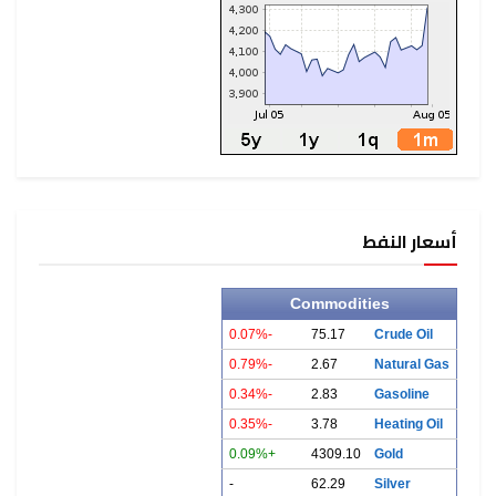
أسعار النفط
Commodities
-0.07%
75.17
Crude Oil
-0.79%
2.67
Natural Gas
-0.34%
2.83
Gasoline
-0.35%
3.78
Heating Oil
+0.09%
4309.10
Gold
-
62.29
Silver