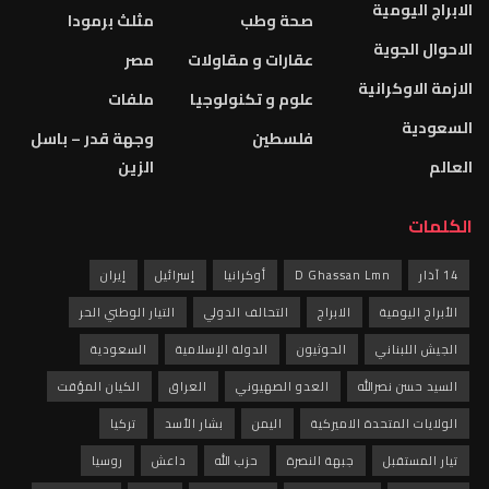
الابراج اليومية
صحة وطب
مثلث برمودا
الاحوال الجوية
عقارات و مقاولات
مصر
الازمة الاوكرانية
علوم و تكنولوجيا
ملفات
السعودية
فلسطين
وجهة قدر – باسل
العالم
الزين
الكلمات
14 آذار
D Ghassan Lmn
أوكرانيا
إسرائيل
إيران
الأبراج اليومية
الابراج
التحالف الدولي
التيار الوطني الحر
الجيش اللبناني
الحوثيون
الدولة الإسلامية
السعودية
السيد حسن نصرالله
العدو الصهيوني
العراق
الكيان المؤقت
الولايات المتحدة الاميركية
اليمن
بشار الأسد
تركيا
تيار المستقبل
جبهة النصرة
حزب الله
داعش
روسيا