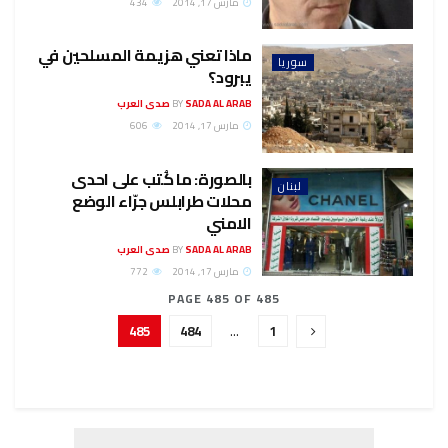
مارس 17, 2014
434
ماذا تعني هزيمة المسلحين في
سوريا
يبرود؟
SADA AL ARAB صدى العرب
BY
مارس 17, 2014
606
بالصورة: ما كُتب على احدى
لبنان
محلات طرابلس جرّاء الوضع
الامني
SADA AL ARAB صدى العرب
BY
مارس 17, 2014
772
PAGE 485 OF 485
485
484
…
1