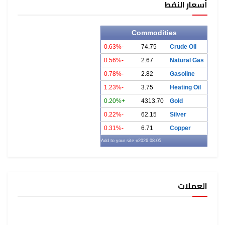
أسعار النفط
Commodities
-0.63%
74.75
Crude Oil
-0.56%
2.67
Natural Gas
-0.78%
2.82
Gasoline
-1.23%
3.75
Heating Oil
+0.20%
4313.70
Gold
-0.22%
62.15
Silver
-0.31%
6.71
Copper
» Add to your site
2026.08.05
العملات