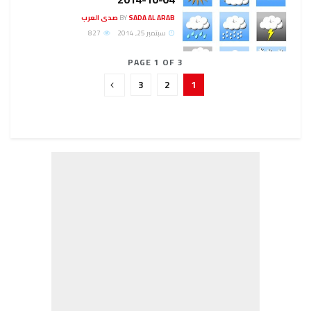
SADA AL ARAB صدى العرب
BY
سبتمبر 25, 2014
827
PAGE 1 OF 3
3
2
1