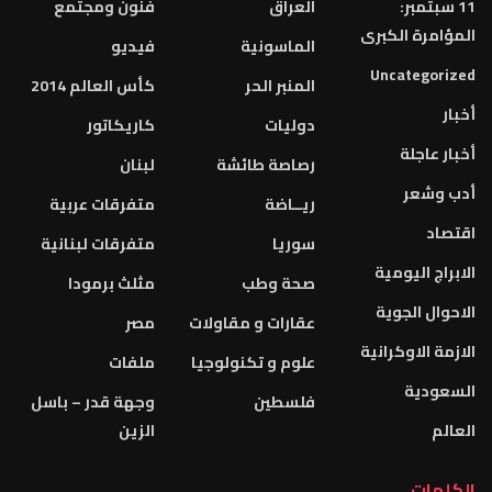
11 سبتمبر:
العراق
فنون ومجتمع
المؤامرة الكبرى
الماسونية
فيديو
Uncategorized
المنبر الحر
كأس العالم 2014
أخبار
دوليات
كاريكاتور
أخبار عاجلة
رصاصة طائشة
لبنان
أدب وشعر
ريــاضة
متفرقات عربية
اقتصاد
سوريا
متفرقات لبنانية
الابراج اليومية
صحة وطب
مثلث برمودا
الاحوال الجوية
عقارات و مقاولات
مصر
الازمة الاوكرانية
علوم و تكنولوجيا
ملفات
السعودية
فلسطين
وجهة قدر – باسل
العالم
الزين
الكلمات