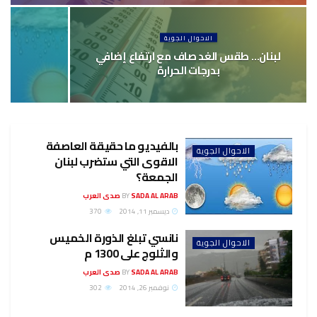
الاحوال الجوية
لبنان… طقس الغد صاف مع ارتفاع إضافي
ال
بدرجات الحرارة
بالفيديو ما حقيقة العاصفة
الاحوال الجوية
الاقوى التي ستضرب لبنان
الجمعة؟
SADA AL ARAB صدى العرب
BY
ديسمبر 11, 2014
370
نانسي تبلغ الذورة الخميس
الاحوال الجوية
والثلوج على 1300 م
SADA AL ARAB صدى العرب
BY
نوفمبر 26, 2014
302