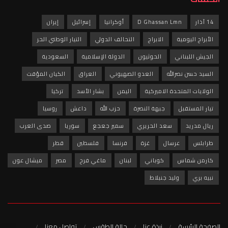
14 آذار
D Ghassan Lmn
أوكرانيا
إسرائيل
إيران
الأبراج اليومية
الابراج
التحالف الدولي
التيار الوطني الحر
الجيش اللبناني
الحوثيون
الدولة الإسلامية
السعودية
السيد حسن نصرالله
العدو الصهيوني
العراق
الكيان المؤقت
الولايات المتحدة الاميركية
اليمن
بشار الأسد
تركيا
تيار المستقبل
جبهة النصرة
حزب الله
داعش
روسيا
ريال مدريد
سعد الحريري
سمير جعجع
سوريا
صدى العرب
طرابلس
عرسال
غزة
فرنسا
فلسطين
قطر
كارمن شماس
كوباني
لبنان
ماغي فرح
مصر
ميشال عون
نبيه بري
وليد جنبلاط
الصفحة الرئيسة
نبذة عنا
حالة الطقس
تواصل معنا