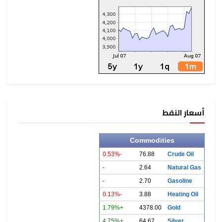
أسعار النفط
Commodities
-0.53%
76.88
Crude Oil
-
2.64
Natural Gas
-
2.70
Gasoline
-0.13%
3.88
Heating Oil
+1.79%
4378.00
Gold
+4.75%
64.67
Silver