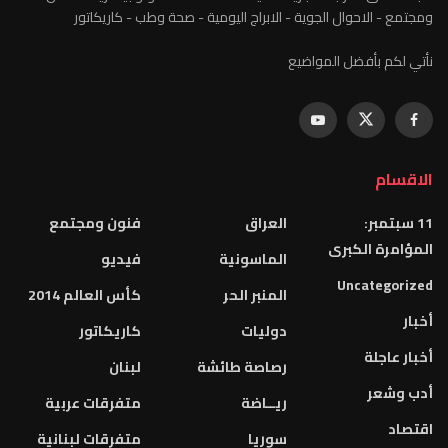
ومجتمع - الاحوال الجوية - الابراج اليومية - صحة وطب - كاريكاتور
نأتي لكم بأفضل المواضيع
الاقسام
11 سبتمبر:
العراق
فنون ومجتمع
المؤامرة الكبرى
الماسونية
فيديو
Uncategorized
المنبر الحر
كأس العالم 2014
أخبار
دوليات
كاريكاتور
أخبار عاجلة
رصاصة طائشة
لبنان
أدب وشعر
ريــاضة
متفرقات عربية
اقتصاد
سوريا
متفرقات لبنانية