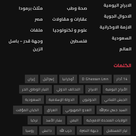
الابراج اليومية
صحة وطب
مثلث برمودا
الاحوال الجوية
عقارات و مقاولات
مصر
الازمة الاوكرانية
علوم و تكنولوجيا
ملفات
السعودية
فلسطين
وجهة قدر – باسل
العالم
الزين
الكلمات
14 آذار
D Ghassan Lmn
أوكرانيا
إسرائيل
إيران
الأبراج اليومية
الابراج
التحالف الدولي
التيار الوطني الحر
الجيش اللبناني
الحوثيون
الدولة الإسلامية
السعودية
السيد حسن نصرالله
العدو الصهيوني
العراق
الكيان المؤقت
الولايات المتحدة الاميركية
اليمن
بشار الأسد
تركيا
تيار المستقبل
جبهة النصرة
حزب الله
داعش
روسيا