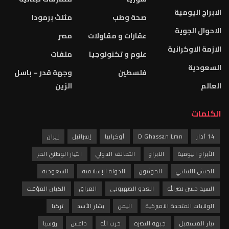
الابراج اليومية
صحة وطب
مثلث برمودا
الاحوال الجوية
عقارات و مقاولات
مصر
الازمة الاوكرانية
علوم و تكنولوجيا
ملفات
السعودية
فلسطين
وجهة قدر – باسل
العالم
الزين
الكلمات
14 آذار
D Ghassan Lmn
أوكرانيا
إسرائيل
إيران
الأبراج اليومية
الابراج
التحالف الدولي
التيار الوطني الحر
الجيش اللبناني
الحوثيون
الدولة الإسلامية
السعودية
السيد حسن نصرالله
العدو الصهيوني
العراق
الكيان المؤقت
الولايات المتحدة الاميركية
اليمن
بشار الأسد
تركيا
تيار المستقبل
جبهة النصرة
حزب الله
داعش
روسيا