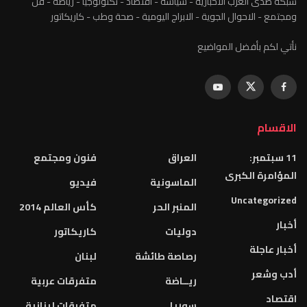
شبكة صدى العرب الاخبارية - سياسة - اقتصاد - تكنولوجيا - رياضة - فن
ومجتمع - الاحوال الجوية - الابراج اليومية - صحة وطب - كاريكاتور
نأتي لكم بأفضل المواضيع
الاقسام
11 سبتمبر:
العراق
فنون ومجتمع
المؤامرة الكبرى
الماسونية
فيديو
Uncategorized
المنبر الحر
كأس العالم 2014
أخبار
دوليات
كاريكاتور
أخبار عاجلة
رصاصة طائشة
لبنان
أدب وشعر
ريــاضة
متفرقات عربية
اقتصاد
سوريا
متفرقات لبنانية