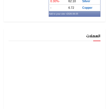
-0.30%
62.10
Silver
-
6.72
Copper
» Add to your site
2026.08.05
العملات