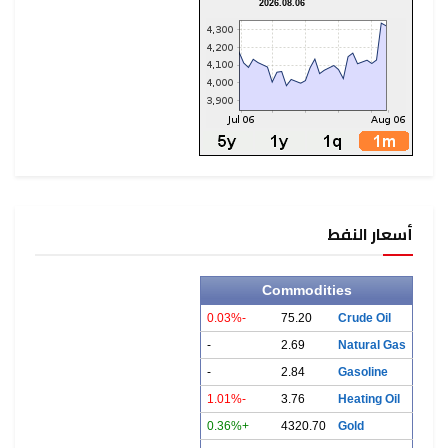
2026.08.06
أسعار النفط
Commodities
-0.03%
75.20
Crude Oil
-
2.69
Natural Gas
-
2.84
Gasoline
-1.01%
3.76
Heating Oil
+0.36%
4320.70
Gold