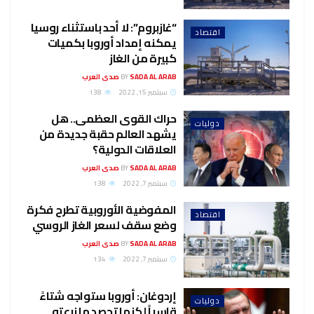
“غازبروم”: لا أحد باستثناء روسيا
اقتصاد
يمكنه إمداد أوروبا بكميات
كبيرة من الغاز
SADA AL ARAB صدى العرب
BY
سبتمبر 15, 2022
138
حراك القوى العظمى.. هل
دوليات
يشهد العالم حقبة جديدة من
العلاقات الدولية؟
SADA AL ARAB صدى العرب
BY
سبتمبر 7, 2022
138
المفوضية الأوروبية تطرح فكرة
اقتصاد
وضع سقف لسعر الغاز الروسي
SADA AL ARAB صدى العرب
BY
سبتمبر 7, 2022
134
إردوغان: أوروبا ستواجه شتاءً
دوليات
قاسياً لكنها تحصد ما زرعته