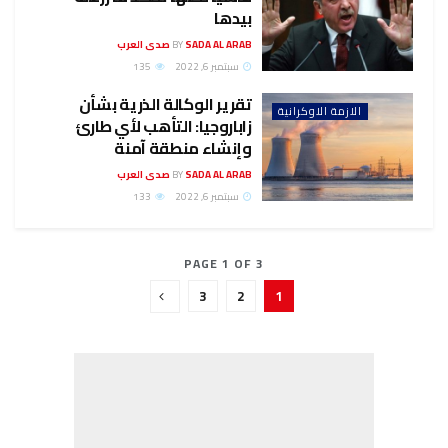
بيدها
SADA AL ARAB صدى العرب
BY
سبتمبر 6, 2022
135
تقرير الوكالة الذرية بشأن
الازمة الاوكرانية
زاباروجيا: التأهب لأي طارئ
وإنشاء منطقة آمنة
SADA AL ARAB صدى العرب
BY
سبتمبر 6, 2022
133
PAGE 1 OF 3
3
2
1