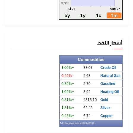
أسعار النفط
Commodities
+1.00%
78.07
Crude Oil
-0.49%
2.63
Natural Gas
+0.39%
2.70
Gasoline
+1.02%
3.92
Heating Oil
+0.31%
4313.10
Gold
+1.31%
62.42
Silver
+0.48%
6.74
Copper
» Add to your site
2026.08.06