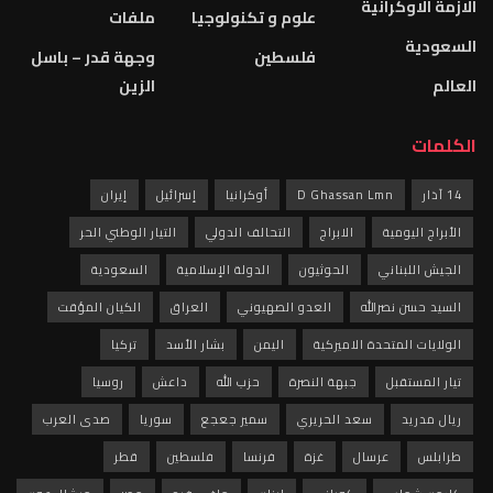
الازمة الاوكرانية
علوم و تكنولوجيا
ملفات
السعودية
فلسطين
وجهة قدر – باسل
العالم
الزين
الكلمات
14 آذار
D Ghassan Lmn
أوكرانيا
إسرائيل
إيران
الأبراج اليومية
الابراج
التحالف الدولي
التيار الوطني الحر
الجيش اللبناني
الحوثيون
الدولة الإسلامية
السعودية
السيد حسن نصرالله
العدو الصهيوني
العراق
الكيان المؤقت
الولايات المتحدة الاميركية
اليمن
بشار الأسد
تركيا
تيار المستقبل
جبهة النصرة
حزب الله
داعش
روسيا
ريال مدريد
سعد الحريري
سمير جعجع
سوريا
صدى العرب
طرابلس
عرسال
غزة
فرنسا
فلسطين
قطر