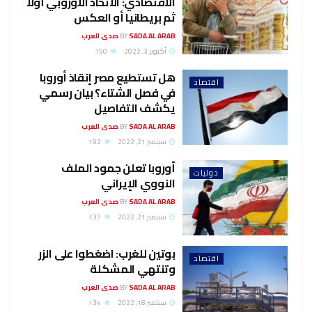
الاقتصادي: الاتحاد الأوروبي أولا
ثم بريطانيا أو العكس
SADA AL ARAB صدى العرب
BY
أكتوبر 3, 2022
150
هل تستطيع مصر إنقاذ أوروبا
اقتصاد
في فصل الشتاء؟ بيان رسمي
يكشف التفاصيل
SADA AL ARAB صدى العرب
BY
سبتمبر 21, 2022
192
أوروبا تعلن جمود الملف
دوليات
النووي الإيراني
SADA AL ARAB صدى العرب
BY
سبتمبر 21, 2022
137
بوتين للغرب: اضغطوا على الزر
اقتصاد
وتنتهي المشكلة
SADA AL ARAB صدى العرب
BY
سبتمبر 18, 2022
134