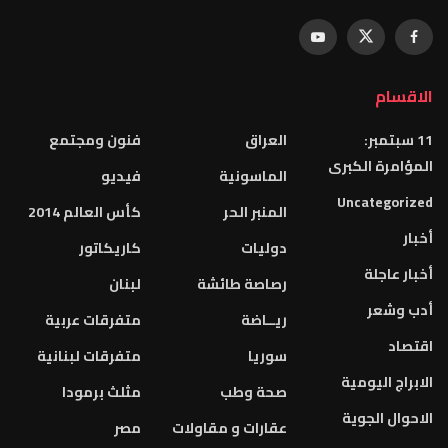
الاقسام
11 سبتمبر:
العراق
فنون ومجتمع
المؤامرة الكبرى
الماسونية
فيديو
Uncategorized
المنبر الحر
كأس العالم 2014
أخبار
دوليات
كاريكاتور
أخبار عاجلة
رصاصة طائشة
لبنان
أدب وشعر
ريــاضة
متفرقات عربية
اقتصاد
سوريا
متفرقات لبنانية
الابراج اليومية
صحة وطب
مثلث برمودا
الاحوال الجوية
عقارات و مقاولات
مصر