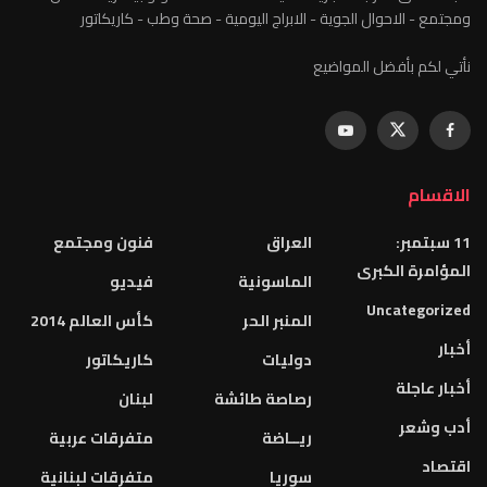
ومجتمع - الاحوال الجوية - الابراج اليومية - صحة وطب - كاريكاتور
نأتي لكم بأفضل المواضيع
الاقسام
11 سبتمبر:
العراق
فنون ومجتمع
المؤامرة الكبرى
الماسونية
فيديو
Uncategorized
المنبر الحر
كأس العالم 2014
أخبار
دوليات
كاريكاتور
أخبار عاجلة
رصاصة طائشة
لبنان
أدب وشعر
ريــاضة
متفرقات عربية
اقتصاد
سوريا
متفرقات لبنانية