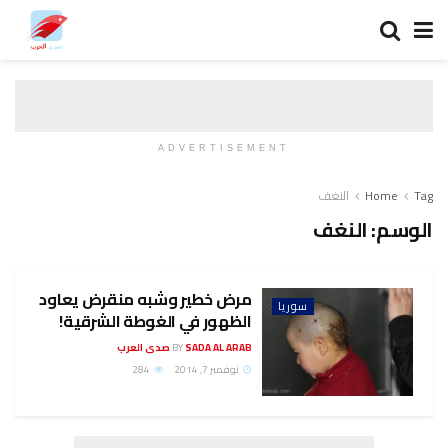
ADVERTISEMENT
Tag
Home
النغف
الوسم:
النغف
مرض خطير وشبه منقرض يعاود
سوريا
الظهور في الغوطة الشرقية!
SADA AL ARAB صدى العرب
BY
نوفمبر 7, 2014
284