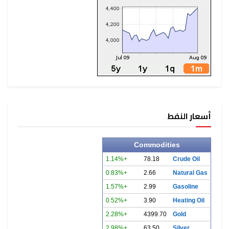
أسعار النفط
Commodities
+1.14%
78.18
Crude Oil
+0.83%
2.66
Natural Gas
+1.57%
2.99
Gasoline
+0.52%
3.90
Heating Oil
+2.28%
4399.70
Gold
+2.98%
63.50
Silver