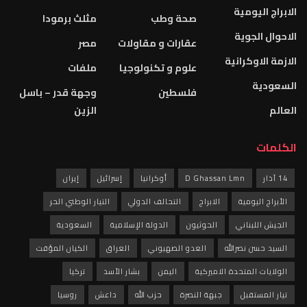
الابراج اليومية
صحة وطب
مثلث برمودا
الاحوال الجوية
عقارات و مقاولات
مصر
الازمة الاوكرانية
علوم و تكنولوجيا
ملفات
السعودية
فلسطين
وجهة قدر – باسل
العالم
الزين
الكلمات
14 آذار
D Ghassan Lmn
أوكرانيا
إسرائيل
إيران
الأبراج اليومية
الابراج
التحالف الدولي
التيار الوطني الحر
الجيش اللبناني
الحوثيون
الدولة الإسلامية
السعودية
السيد حسن نصرالله
العدو الصهيوني
العراق
الكيان المؤقت
الولايات المتحدة الاميركية
اليمن
بشار الأسد
تركيا
تيار المستقبل
جبهة النصرة
حزب الله
داعش
روسيا