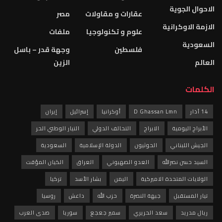
الاحوال الجوية
عقارات و مقاولات
مصر
الازمة الاوكرانية
علوم و تكنولوجيا
ملفات
السعودية
فلسطين
وجهة قدر – باسل
العالم
الزين
الكلمات
14 آذار
D Ghassan Lmn
أوكرانيا
إسرائيل
إيران
الأبراج اليومية
الابراج
التحالف الدولي
التيار الوطني الحر
الجيش اللبناني
الحوثيون
الدولة الإسلامية
السعودية
السيد حسن نصرالله
العدو الصهيوني
العراق
الكيان المؤقت
الولايات المتحدة الاميركية
اليمن
بشار الأسد
تركيا
تيار المستقبل
جبهة النصرة
حزب الله
داعش
روسيا
ريال مدريد
سعد الحريري
سمير جعجع
سوريا
صدى العرب