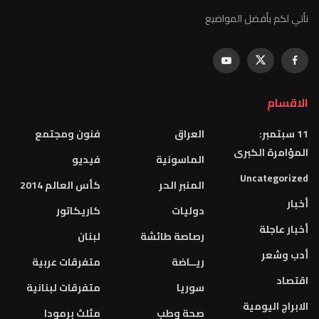
نأتي لكم بأفضل المواضيع
الاقسام
11 سبتمبر:
العراق
فنون ومجتمع
المؤامرة الكبرى
الماسونية
فيديو
Uncategorized
المنبر الحر
كأس العالم 2014
أخبار
دوليات
كاريكاتور
أخبار عاجلة
رصاصة طائشة
لبنان
أدب وشعر
ريــاضة
متفرقات عربية
اقتصاد
سوريا
متفرقات لبنانية
الابراج اليومية
صحة وطب
مثلث برمودا