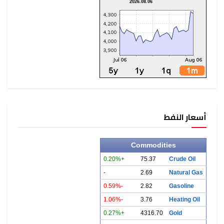
2026.08.06
أسعار النفط
Commodities
+0.20%
75.37
Crude Oil
-
2.69
Natural Gas
-0.59%
2.82
Gasoline
-1.06%
3.76
Heating Oil
+0.27%
4316.70
Gold