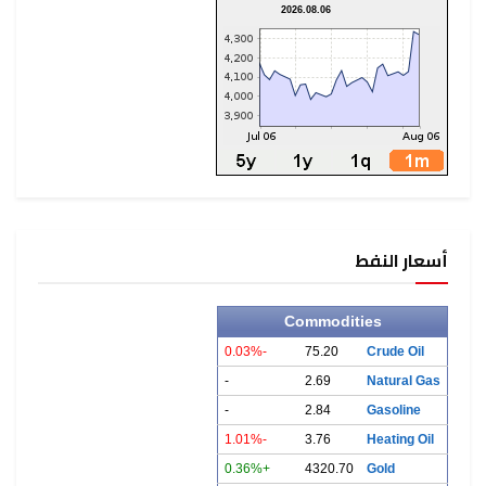
2026.08.06
أسعار النفط
Commodities
-0.03%
75.20
Crude Oil
-
2.69
Natural Gas
-
2.84
Gasoline
-1.01%
3.76
Heating Oil
+0.36%
4320.70
Gold