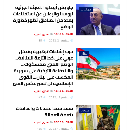
جاويش أوغلو: التعبئة الجزئية
دوليات
لروسيا والإعلان عن استفتاءات
بعدد من المناطق تظهر خطورة
الوضع
SADA AL ARAB صدى العرب
BY
سبتمبر 21, 2022
135
حرب إشاعات ترهيبية وتدخل
لبنان
عربي على خط الأزمة اللبنانية…
الوضع الأمني ممسكوك…
والاندفاعة التركية على سورية
انعكست على لبنان… القوى
الإسلامية لن تسير عكس السير
SADA AL ARAB صدى العرب
BY
سبتمبر 18, 2022
147
قسد تنفذ اعتقالات واعدامات
سوريا
بتعمة العمالة
SADA AL ARAB صدى العرب
BY
سبتمبر 17, 2022
135