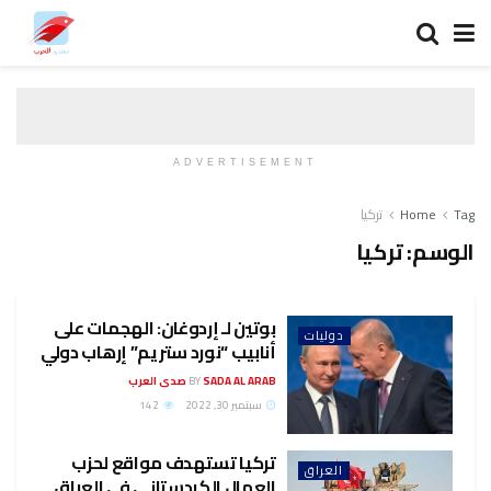
ADVERTISEMENT
Tag
Home
تركيا
الوسم:
تركيا
بوتين لـ إردوغان: الهجمات على
دوليات
أنابيب “نورد ستريم” إرهاب دولي
SADA AL ARAB صدى العرب
BY
سبتمبر 30, 2022
142
تركيا تستهدف مواقع لحزب
العراق
العمال الكردستاني في العراق