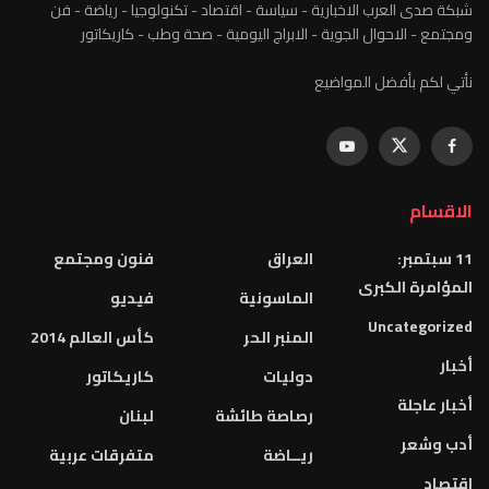
شبكة صدى العرب الاخبارية - سياسة - اقتصاد - تكنولوجيا - رياضة - فن
ومجتمع - الاحوال الجوية - الابراج اليومية - صحة وطب - كاريكاتور
نأتي لكم بأفضل المواضيع
الاقسام
11 سبتمبر:
العراق
فنون ومجتمع
المؤامرة الكبرى
الماسونية
فيديو
Uncategorized
المنبر الحر
كأس العالم 2014
أخبار
دوليات
كاريكاتور
أخبار عاجلة
رصاصة طائشة
لبنان
أدب وشعر
ريــاضة
متفرقات عربية
اقتصاد