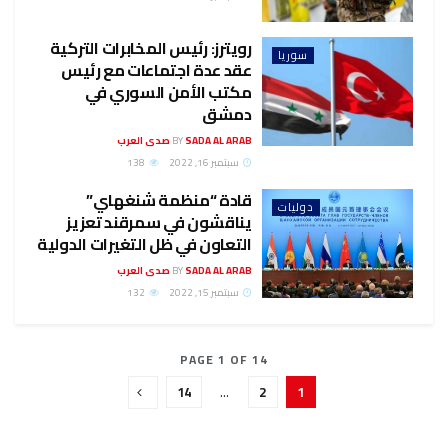
رويترز: رئيس المخابرات التركية
سوريا
عقد عدة اجتماعات مع رئيس
مكتب الأمن السوري في
دمشق
SADA AL ARAB صدى العرب
BY
سبتمبر 16, 2022
138
قادة “منظمة شنغهاي”
دوليات
يناقشون في سمرقند تعزيز
التعاون في ظل التغيرات الدولية
SADA AL ARAB صدى العرب
BY
سبتمبر 15, 2022
132
PAGE 1 OF 14
14
…
2
1