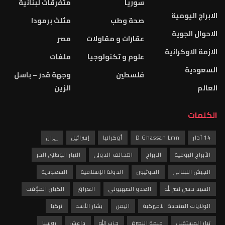
سوريا
متفرقات لبنانية
الابراج اليومية
صحة وطب
مثلث برمودا
الاحوال الجوية
عقارات و مقاولات
مصر
الازمة الاوكرانية
علوم و تكنولوجيا
ملفات
السعودية
فلسطين
وجهة قدر – باسل
العالم
الزين
الكلمات
14 آذار
D Ghassan Lmn
أوكرانيا
إسرائيل
إيران
الأبراج اليومية
الابراج
التحالف الدولي
التيار الوطني الحر
الجيش اللبناني
الحوثيون
الدولة الإسلامية
السعودية
السيد حسن نصرالله
العدو الصهيوني
العراق
الكيان المؤقت
الولايات المتحدة الاميركية
اليمن
بشار الأسد
تركيا
تيار المستقبل
جبهة النصرة
حزب الله
داعش
روسيا