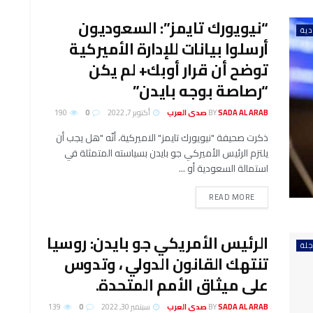
“نيويورك تايمز”: السعوديون
ية
أرسلوا بيانات للإدارة الأميركية
توضح أن قرار أوبك+ لم يكن
“رصاصة بوجه بايدن”
SADA AL ARAB صدى العرب
BY
أكتوبر 7, 2022
0
190
ذكرت صحيفة "نيويورك تايمز" الاميركية، أنّه "هل يجب أن
يلتزم الرئيس الأميركي ​جو بايدن​ بسياسته المتمثلة في
استمالة السعودية أو ...
DETAILS
READ MORE
الرئيس الأمريكي جو بايدن: روسيا
جلة
تنتهك القانون الدولي ، وتدوس
على ميثاق الأمم المتحدة.
SADA AL ARAB صدى العرب
BY
سبتمبر 30, 2022
0
139