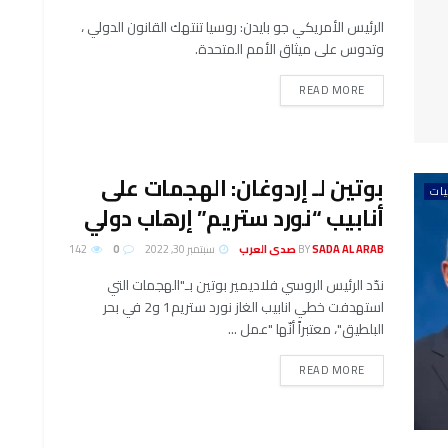
الرئيس الأمريكي جو بايدن: روسيا تنتهك القانون الدولي ،
وتدوس على ميثاق الأمم المتحدة.
DETAILS
READ MORE
بوتين لـ إردوغان: الهجمات على
يات
أنابيب “نورد ستريم” إرهاب دولي
SADA AL ARAB صدى العرب
BY
سبتمبر 30, 2022
0
142
ندّد الرئيس الروسي فلاديمير بوتين بـ"الهجمات التي
استهدفت خطي انابيب الغاز نورد ستريم1 و2 في بحر
البلطيق"، معتبراً أنّها "عمل ...
DETAILS
READ MORE