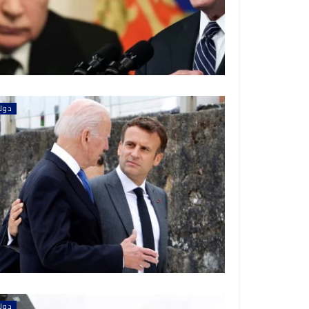
دول
دول