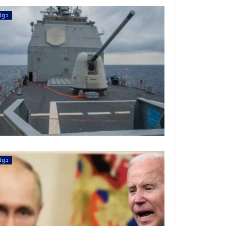
دول
دول