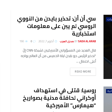
سي أن أن: تحذير بايدن من النووي
يات
الروسي لم يبن على معلومات
استخبارية
SADA AL ARAB صدى العرب
BY
أكتوبر 7, 2022
0
190
قال العديد من المسؤولين الأميركيين لشبكة CNN إنّ
"تحذير الرئيس جو بايدن ليلة الخميس من أن العالم يواجه
أعلى احتمال ...
DETAILS
READ MORE
روسيا: قتلى في استهداف
نية
أوكراني لحافلة مدنية بصواريخ
“هيمارس” الأميركية