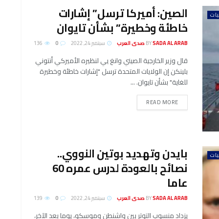
الصين: أميركا ترسل” إشارات
يات
خاطئة وخطيرة” بشأن تايوان
SADA AL ARAB صدى العرب
BY
سبتمبر 24, 2022
0
136
قال وزير الخارجية الصيني وانغ يي لنظيره الأميركي أنتوني
بلينكن إن الولايات المتحدة ترسل "إشارات خاطئة وخطيرة
للغاية" بشأن تايوان. ...
DETAILS
READ MORE
بايدن وتهديد بوتين النووي..
يات
نصائح بالعودة لدرس عمره 60
عاما
SADA AL ARAB صدى العرب
BY
سبتمبر 24, 2022
0
139
يزداد منسوب التوتر بين واشنطن وموسكو، يوما بعد الآخر،