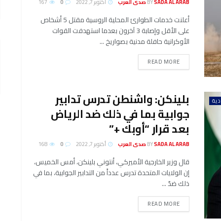
SADA AL ARAB صدى العرب
BY
أكتوبر 7, 2022
0
167
أعلنت خدمات الطوارئ المحلية الروسية مقتل 5 أشخاص
على الأقل وإصابة 3 آخرون بعدما استهدفت القوات
الأوكرانية حافلة مدنية بصواريخ ...
DETAILS
READ MORE
بلينكن: واشنطن تدرس تدابير
ية
جوابية بما في ذلك ضد الرياض
بعد قرار “أوبك +”
SADA AL ARAB صدى العرب
BY
أكتوبر 7, 2022
0
168
قال وزير الخارجية الأميركي، أنتوني بلينكن، أمس الخميس،
إن الولايات المتحدة تدرس عدداً من التدابير الجوابية، بما في
ذلك ضدّ ...
DETAILS
READ MORE