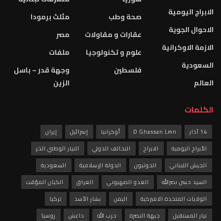
الابراج اليومية
صحة وطب
مثلث برمودا
الاحوال الجوية
عقارات و مقاولات
مصر
الازمة الاوكرانية
علوم و تكنولوجيا
ملفات
السعودية
فلسطين
وجهة قدر – باسل
العالم
الزين
الكلمات
14 آذار
D Ghassan Lmn
أوكرانيا
إسرائيل
إيران
الأبراج اليومية
الابراج
التحالف الدولي
التيار الوطني الحر
الجيش اللبناني
الحوثيون
الدولة الإسلامية
السعودية
السيد حسن نصرالله
العدو الصهيوني
العراق
الكيان المؤقت
الولايات المتحدة الاميركية
اليمن
بشار الأسد
تركيا
تيار المستقبل
جبهة النصرة
حزب الله
داعش
روسيا