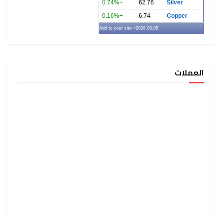
+0.74%
62.76
Silver
+0.16%
6.74
Copper
» Add to your site
2026.08.05
العملات