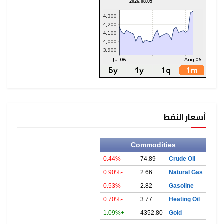
2026.08.05
أسعار النفط
Commodities
-0.44%
74.89
Crude Oil
-0.90%
2.66
Natural Gas
-0.53%
2.82
Gasoline
-0.70%
3.77
Heating Oil
+1.09%
4352.80
Gold