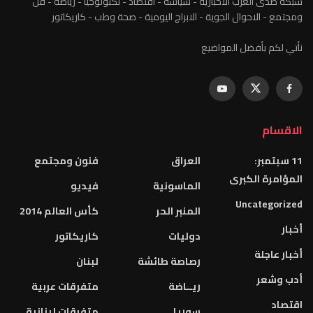
شبكة صدى العرب الاخبارية - سياسة - اقتصاد - تكنولوجيا - رياضة - فن
ومجتمع - الاحوال الجوية - الابراج اليومية - صحة وطب - كاريكاتور
نأتي لكم بأفضل المواضيع
الاقسام
11 سبتمبر:
العراق
فنون ومجتمع
المؤامرة الكبرى
الماسونية
فيديو
Uncategorized
المنبر الحر
كأس العالم 2014
أخبار
دوليات
كاريكاتور
أخبار عاجلة
رصاصة طائشة
لبنان
أدب وشعر
ريــاضة
متفرقات عربية
اقتصاد
سوريا
متفرقات لبنانية