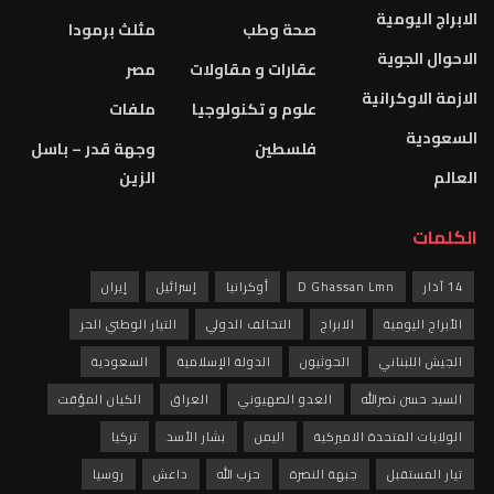
الابراج اليومية
صحة وطب
مثلث برمودا
الاحوال الجوية
عقارات و مقاولات
مصر
الازمة الاوكرانية
علوم و تكنولوجيا
ملفات
السعودية
فلسطين
وجهة قدر – باسل
العالم
الزين
الكلمات
14 آذار
D Ghassan Lmn
أوكرانيا
إسرائيل
إيران
الأبراج اليومية
الابراج
التحالف الدولي
التيار الوطني الحر
الجيش اللبناني
الحوثيون
الدولة الإسلامية
السعودية
السيد حسن نصرالله
العدو الصهيوني
العراق
الكيان المؤقت
الولايات المتحدة الاميركية
اليمن
بشار الأسد
تركيا
تيار المستقبل
جبهة النصرة
حزب الله
داعش
روسيا