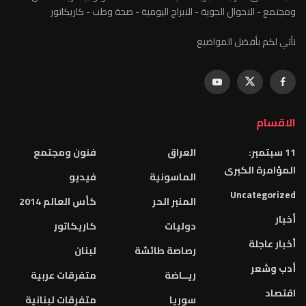
ومجتمع - الاحوال الجوية - الابراج اليومية - صحة وطب - كاريكاتور
نأتي لكم بأفضل المواضيع
الاقسام
11 سبتمبر:
العراق
فنون ومجتمع
المؤامرة الكبرى
الماسونية
فيديو
Uncategorized
المنبر الحر
كأس العالم 2014
أخبار
دوليات
كاريكاتور
أخبار عاجلة
رصاصة طائشة
لبنان
أدب وشعر
ريــاضة
متفرقات عربية
اقتصاد
سوريا
متفرقات لبنانية