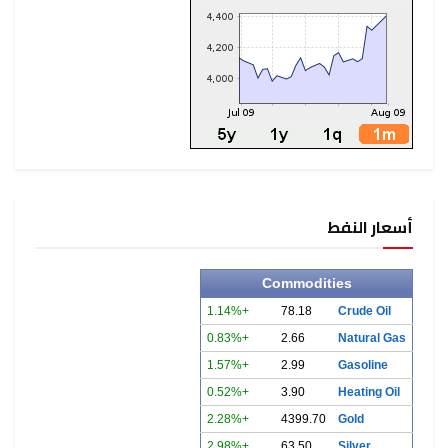
أسعار النفط
Commodities
+1.14%
78.18
Crude Oil
+0.83%
2.66
Natural Gas
+1.57%
2.99
Gasoline
+0.52%
3.90
Heating Oil
+2.28%
4399.70
Gold
+2.98%
63.50
Silver