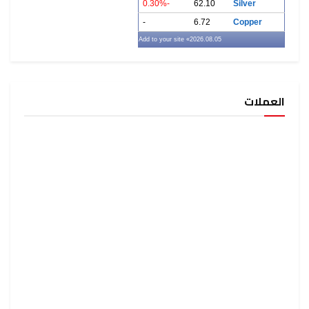
-0.30%
62.10
Silver
-
6.72
Copper
» Add to your site
2026.08.05
العملات