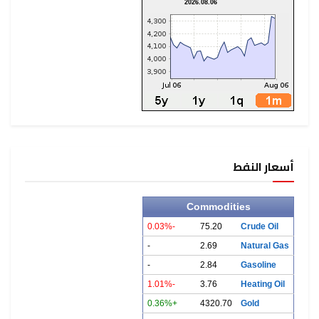
2026.08.06
أسعار النفط
Commodities
-0.03%
75.20
Crude Oil
-
2.69
Natural Gas
-
2.84
Gasoline
-1.01%
3.76
Heating Oil
+0.36%
4320.70
Gold