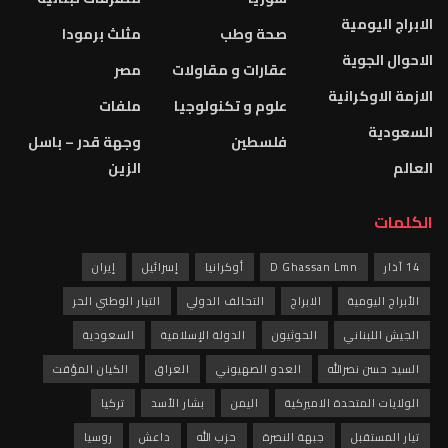
الابراج اليومية
صحة وطب
مثلث برمودا
الاحوال الجوية
عقارات و مقاولات
مصر
الازمة الاوكرانية
علوم و تكنولوجيا
ملفات
السعودية
فلسطين
وجهة قدر – باسل
العالم
الزين
الكلمات
14 آذار
D Ghassan Lmn
أوكرانيا
إسرائيل
إيران
الأبراج اليومية
الابراج
التحالف الدولي
التيار الوطني الحر
الجيش اللبناني
الحوثيون
الدولة الإسلامية
السعودية
السيد حسن نصرالله
العدو الصهيوني
العراق
الكيان المؤقت
الولايات المتحدة الاميركية
اليمن
بشار الأسد
تركيا
تيار المستقبل
جبهة النصرة
حزب الله
داعش
روسيا