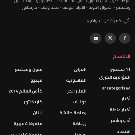
شبكة صدى العرب الاخبارية - سياسة - اقتصاد - تكنولوجيا - رياضة - فن
ومجتمع - الاحوال الجوية - الابراج اليومية - صحة وطب - كاريكاتور
نأتي لكم بأفضل المواضيع
الاقسام
11 سبتمبر:
العراق
فنون ومجتمع
المؤامرة الكبرى
الماسونية
فيديو
Uncategorized
المنبر الحر
كأس العالم 2014
أخبار
دوليات
كاريكاتور
أخبار عاجلة
رصاصة طائشة
لبنان
أدب وشعر
ريــاضة
متفرقات عربية
اقتصاد
سوريا
متفرقات لبنانية