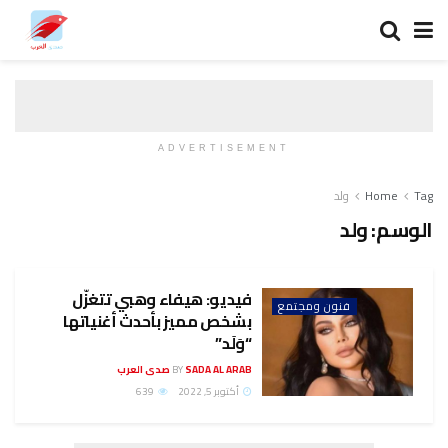
ADVERTISEMENT
Tag
Home
ولد
الوسم:
ولد
فيديو: هيفاء وهبي تتغزّل
فنون ومجتمع
بشخص مميز بأحدث أغنياتها
“وَلَد”
SADA AL ARAB صدى العرب
BY
أكتوبر 5, 2022
639