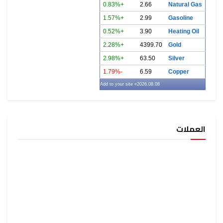
+0.83%
2.66
Natural Gas
+1.57%
2.99
Gasoline
+0.52%
3.90
Heating Oil
+2.28%
4399.70
Gold
+2.98%
63.50
Silver
-1.79%
6.59
Copper
» Add to your site
2026.08.08
العملات