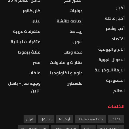
المنبر الحر
كأس العالم 2014
أخبار
دوليات
كاريكاتور
أخبار عاجلة
رصاصة طائشة
لبنان
أدب وشعر
ريــاضة
متفرقات عربية
اقتصاد
سوريا
متفرقات لبنانية
الابراج اليومية
صحة وطب
مثلث برمودا
الاحوال الجوية
عقارات و مقاولات
مصر
الازمة الاوكرانية
علوم و تكنولوجيا
ملفات
السعودية
فلسطين
وجهة قدر – باسل
العالم
الزين
الكلمات
14 آذار
D Ghassan Lmn
أوكرانيا
إسرائيل
إيران
الأبراج اليومية
الابراج
التحالف الدولي
التيار الوطني الحر