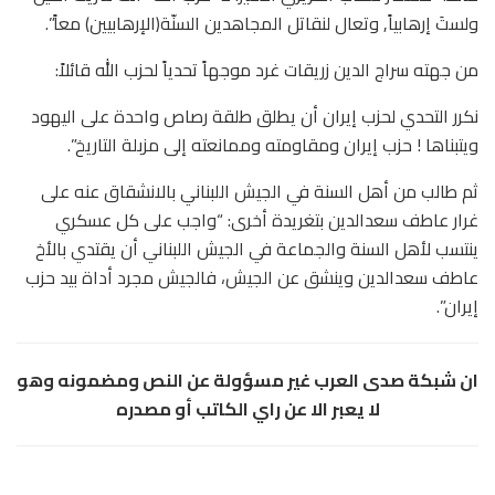
ولستَ إرهابياً, وتعال لنقاتل المجاهدين السنّة(الإرهابيين) معاً”.
من جهته سراج الدين زريقات غرد موجهاً تحدياً لحزب الله قائلاً:
نكرر التحدي لحزب إيران أن يطلق طلقة رصاص واحدة على اليهود
ويتبناها ! حزب إيران ومقاومته وممانعته إلى مزبلة التاريخ”.
ثم طالب من أهل السنة في الجيش اللبناني بالانشقاق عنه على
غرار عاطف سعدالدين بتغريدة أخرى: “واجب على كل عسكري
ينتسب لأهل السنة والجماعة في الجيش اللبناني أن يقتدي بالأخ
عاطف سعدالدين وينشق عن الجيش، فالجيش مجرد أداة بيد حزب
إيران”.
ان شبكة صدى العرب غير مسؤولة عن النص ومضمونه وهو
لا يعبر الا عن راي الكاتب أو مصدره