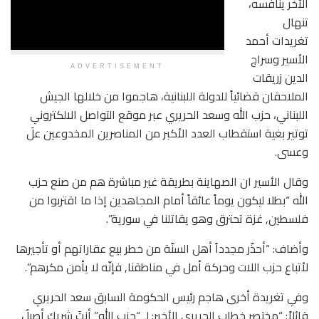
الآخر ينافسه،
تنهال
تغريدات أحمد
الأسير وسراج
ADVERTISEMENT
الدين زريقات
الملاحقان قضائياً للدولة اللبنانية، هاجموا من خلالها الجيش
اللبناني، حزب الله وسعد الحريري عبر موقع التواصل الالكتروني
توتير بغية استقطاب العدد الأكبر من المناصرين المخدوعين علَ
وعسى.
وقال الأسير ان الصهاينة بطريقة غير مباشرة هم من صنع حزب
الله “بطلا ليكون يوماً عائقاً أمام المجاهدين إذا ما اقتربوا من
فلسطين, غزة تحترق وهو يقاتلنا في سورية”.
وأضاف: “أحذّر مجدداً أهل السنّة من خطر بيع عقاراتهم أو تأجيرها
لأتباع حزب اللات وحركة أمل في مناطقنا, فإنّه لا يأمن مكرهم”.
وفي تغريدة أخرى هاجم رئيس الحكومة السابق سعد الحريري
قائلاً: “مختصر خطاب الحريري الأخير: لـ “حزب الله” أنتَ شريك أصيلٌ