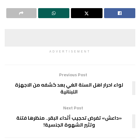
ADVERTISEMENT
Previous Post
لواء احرار اهل السنة الغي بعد كشفه من الاجهزة
اللبنانية
Next Post
«داعش» تفرض تحجيب أثداء البقر.. منظرها فتنة
وتثير الشهوة الجنسية!