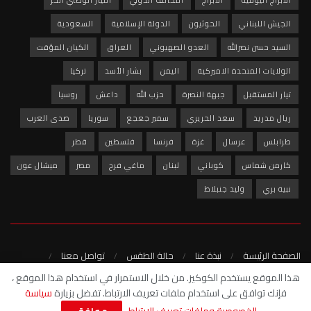
الجيش اللبناني
الحوثيون
الدولة الإسلامية
السعودية
السيد حسن نصرالله
العدو الصهيوني
العراق
الكيان المؤقت
الولايات المتحدة الاميركية
اليمن
بشار الأسد
تركيا
تيار المستقبل
جبهة النصرة
حزب الله
داعش
روسيا
ريال مدريد
سعد الحريري
سمير جعجع
سوريا
صدى العرب
طرابلس
عرسال
غزة
فرنسا
فلسطين
قطر
كارمن شماس
كوباني
لبنان
ماغي فرح
مصر
ميشال عون
نبيه بري
وليد جنبلاط
الصفحة الرئيسة
نبذة عنا
حالة الطقس
تواصل معنا
سياسة الخصوصية
هذا الموقع يستخدم الكوكيز. من خلال الاستمرار في استخدام هذا الموقع ،
فإنك توافق على استخدام ملفات تعريف الارتباط. تفضل بزيارة
سياسة
© 2022 - شبكة صدى العرب الاخبارية