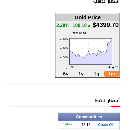
أسعار الذهب
Gold Price
$4399.70
2.28%
▲100.10
2026.08.08
أسعار النفط
Commodities
+1.14%
78.18
Crude Oil