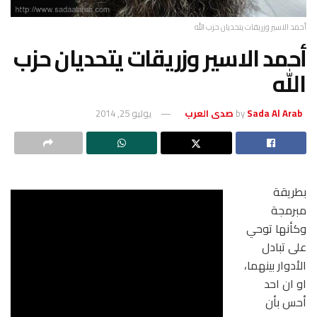
أحمد الاسير وزريقات يتحديان حزب الله
أحمد الاسير وزريقات يتحديان حزب
الله
Sada Al Arab صدى العرب
by
يوليو 25, 2014
بطريقة
مبرمجة
وكأنها توحي
على تبادل
الأدوار بينهما،
او ان احد
أحس بأن