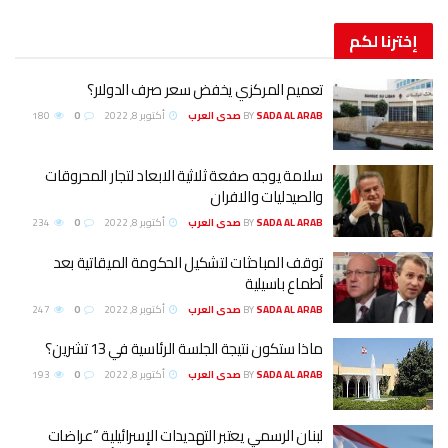
إخترنا
لكم
تعميم المركزي يخفض سعر صرف الدولار؟
SADA AL ARAB صدى العرب
BY
أكتوبر 8, 2022
0
180
سلامة يوجه صفعة ثلاثية الابعاد لتجار المحروقات
والصيدليات والافران
SADA AL ARAB صدى العرب
BY
أكتوبر 8, 2022
0
234
توقف المباحثات لتشكيل الحكومة الميقاتية بعد
أطماع باسيلية
SADA AL ARAB صدى العرب
BY
أكتوبر 8, 2022
0
247
ماذا ستكون نتيجة الجلسة الرئاسية في 13 تشرين؟
SADA AL ARAB صدى العرب
BY
أكتوبر 8, 2022
0
193
لبنان الرسمي يعتبر التهديدات الإسرائيلية “عراضات