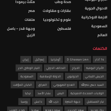
صحة وطب
مثلث برمودا
الاحوال الجوية
عقارات و مقاولات
مصر
الازمة الاوكرانية
علوم و تكنولوجيا
ملفات
السعودية
فلسطين
وجهة قدر – باسل
العالم
الزين
الكلمات
14 آذار
D Ghassan Lmn
أوكرانيا
إسرائيل
إيران
الأبراج اليومية
الابراج
التحالف الدولي
التيار الوطني الحر
الجيش اللبناني
الحوثيون
الدولة الإسلامية
السعودية
السيد حسن نصرالله
العدو الصهيوني
العراق
الكيان المؤقت
الولايات المتحدة الاميركية
اليمن
بشار الأسد
تركيا
تيار المستقبل
جبهة النصرة
حزب الله
داعش
روسيا
ريال مدريد
سعد الحريري
سمير جعجع
سوريا
صدى العرب