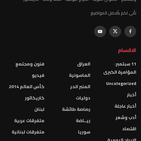
نأتي لكم بأفضل المواضيع
الاقسام
11 سبتمبر:
العراق
فنون ومجتمع
المؤامرة الكبرى
الماسونية
فيديو
Uncategorized
المنبر الحر
كأس العالم 2014
أخبار
دوليات
كاريكاتور
أخبار عاجلة
رصاصة طائشة
لبنان
أدب وشعر
ريــاضة
متفرقات عربية
اقتصاد
سوريا
متفرقات لبنانية
الابراج اليومية