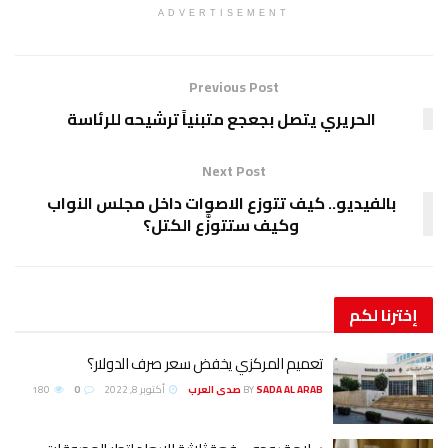
ADVERTISEMENT
Previous Post
الحريري يتصل بجعجع متبنياً ترشيحه للرئاسة
Next Post
بالفيديو.. كيف تتوزع الاصوات داخل مجلس النواب
وكيف ستتوزَّع الكتل؟
إخترنا
لكم
تعميم المركزي يخفض سعر صرف الدولار؟
SADA AL ARAB صدى العرب
BY
أكتوبر 8, 2022
0
180