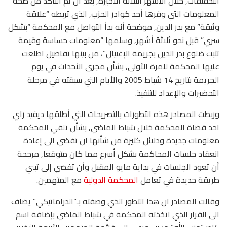
التحقيقات, خلال الأشهر الثلاثة الأخيرة, بعد أن تم التأكد من صحة
المعلومات التي وفرها أحد كوادر الحزب, الذي تربطه “علاقة
وثيقة” مع بدر الدين, موضحة أنه بدأ التواصل مع المحكمة “بشكل
سري” قبل نحو ثلاثة أشهر, وسلمها “معلومات حساسة وقيمة
تثبت ضلوع بدر الدين بجريمة الإغتيال”، من بينها تفاصيل اطلعت
عليها المحكمة للمرة الأولى, بشأن مجرى الأحداث في يوم
الجريمة بتاريخ 14 شباط 2005 والأيام التي سبقته في مرحلة
التحضيرات والإعداد للتنفيذ.
وربطت المصادر هذه التطورات بالتصريحات التي أطلقها ديفيد راي
احد قضاة المحكمة خلال شباط الماضي, بشأن تلقي المحكمة
معلومات جديدة ودلائل كثيرة من شأنها ان تفضي الى إعادة
انعقاد جلسات المحاكمة بشكل أسرع مما كان متوقعا, مرجحة
أن تعود الجلسات في بداية مايو المقبل وأن تفضي إلى تبني
طريقة جديدة في تعامل
المحكمة الدولية
مع المتهمين.
وقالت المصادر ان هذا التطور الذي وصفته بـ”الدراماتيكي” يضاف
الى القرار الذي اتخذته المحكمة في شباط الماضي بإضافة اسم