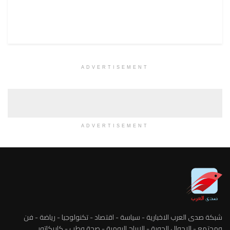
ADVERTISEMENT
ADVERTISEMENT
شبكة صدى العرب الاخبارية - سياسة - اقتصاد - تكنولوجيا - رياضة - فن
ومجتمع - الاحوال الجوية - الابراج اليومية - صحة وطب - كاريكاتور