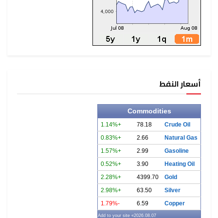
أسعار النفط
Commodities
+1.14%
78.18
Crude Oil
+0.83%
2.66
Natural Gas
+1.57%
2.99
Gasoline
+0.52%
3.90
Heating Oil
+2.28%
4399.70
Gold
+2.98%
63.50
Silver
-1.79%
6.59
Copper
» Add to your site
2026.08.07