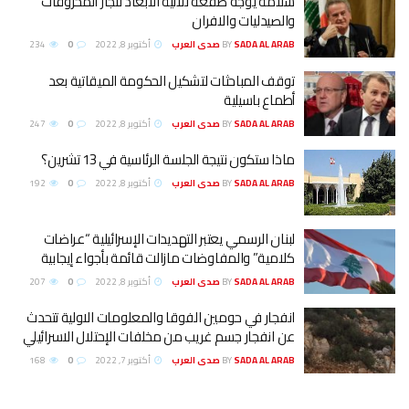
سلامة يوجه صفعة ثلاثية الابعاد لتجار المحروقات
والصيدليات والافران
SADA AL ARAB صدى العرب
BY
أكتوبر 8, 2022
0
234
توقف المباحثات لتشكيل الحكومة الميقاتية بعد
أطماع باسيلية
SADA AL ARAB صدى العرب
BY
أكتوبر 8, 2022
0
247
ماذا ستكون نتيجة الجلسة الرئاسية في 13 تشرين؟
SADA AL ARAB صدى العرب
BY
أكتوبر 8, 2022
0
192
لبنان الرسمي يعتبر التهديدات الإسرائيلية “عراضات
كلامية” والمفاوضات مازالت قائمة بأجواء إيجابية
SADA AL ARAB صدى العرب
BY
أكتوبر 8, 2022
0
207
انفجار في حومين الفوقا والمعلومات الاولية تتحدث
عن انفجار جسم غريب من مخلفات الإحتلال الاسرائيلي
SADA AL ARAB صدى العرب
BY
أكتوبر 7, 2022
0
168