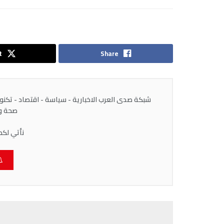
t
Share
شبكة صدى العرب الاخبارية - سياسة - اقتصاد - تكنولوج
صحة وط
نأتي لكم