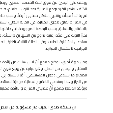
ويلتف على اليمين من فوق تحت القصف الصدري ويصل
الكتف. يشعر الفرد بوجع المرارة بعد تناول الطعام، فيص
قوية تبدأ فجأة وتنتهي بشكل مفاجئ أيضاً. وسبب ذل
في المرارة تغلق مجرى المرارة. في الحالة الأولى، تستمر
بالانفتاح والانغلاق بسبب البحصة الموجودة في داخلها،
تكررّ النوبة على مدّة زمنية تراوح بين الشهرين والثلاثة، 
يستدعي استشارة الطبيب. وفي الحالة الثانية، تنغلق المر
الجراحية لاستئصال المرارة.
ومن جهة أخرى، يوضح جعجع أنّ ليس هناك من زائدة مزمن
السفلى واليمنى من البطن. وهو عبارة عن وجع قوي ترا
الطعام ما يستدعي دخول المستشفى. أمّا بالنسبة إلى 
من البراز وهذا يستدعي الخضوع لعمليّة جراحيّة لاستئصال
ويؤكّد الدكتور جعجع أنّ عمليتي المرارة والزائدة عمليتان
ان شبكة صدى العرب غير مسؤولة عن النص و