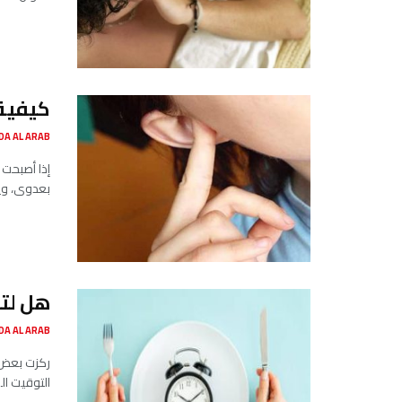
كيفية 
SADA AL ARAB صدى ا
إذا أصبحت 
بعدوى، وي
هل لتو
SADA AL ARAB صدى ا
ركزت بعض أ
التوقيت ال