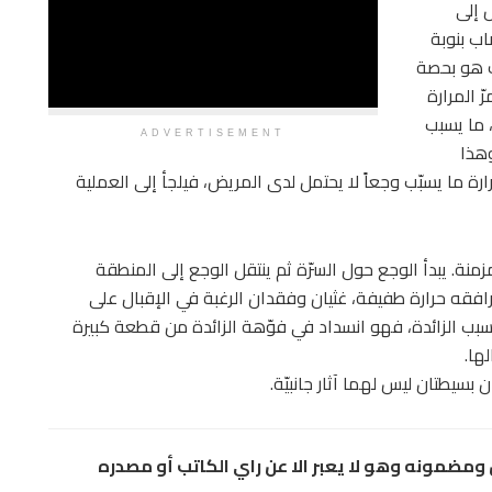
 إلى
اب بنوبة
ك هو بحصة
ّ المرارة
 ما يسبب
ADVERTISEMENT
وهذا
ارة ما يسبّب وجعاً لا يحتمل لدى المريض، فيلجأ إلى العملية
ة. يبدأ الوجع حول السرّة ثم ينتقل الوجع إلى المنطقة
فقه حرارة طفيفة، غثيان وفقدان الرغبة في الإقبال على
سبب الزائدة، فهو انسداد في فوّهة الزائدة من قطعة كبيرة
ها.
 بسيطتان ليس لهما آثار جانبيّة.
مضمونه وهو لا يعبر الا عن راي الكاتب أو مصدره