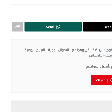
Send
Twee
يا - رياضة - فن ومجتمع - الاحوال الجوية - الابراج اليومية -
ب - كاريكاتور
 بأفضل المواضيع
إشتراك