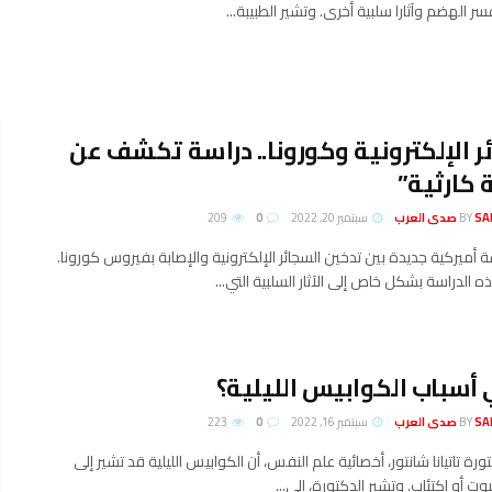
ر الهضم وآثارا سلبية أخرى. وتشير الطبيبة...
ر الإلكترونية وكورونا.. دراسة تكشف عن
 كارثية”
لعرب
BY
سبتمبر 20, 2022
0
209
 أميركية جديدة بين تدخين السجائر الإلكترونية والإصابة بفيروس كورونا.
 الدراسة بشكل خاص إلى الآثار السلبية التي...
أسباب الكوابيس الليلية؟
لعرب
BY
سبتمبر 16, 2022
0
223
ورة تاتيانا شانتور، أخصائية علم النفس، أن الكوابيس الليلية قد تشير إلى
ت أو اكتئاب. وتشير الدكتورة، إلى...