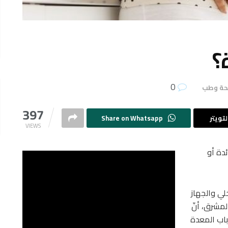
؟
0
ة وطب
397
تويتر
Share on Whatsapp
VIEWS
ئدة أو
لي والجهاز
شرق، أنّ
باب المعدة