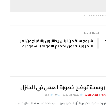
ADVERTISE
Next Post
شيوخ سنة من لبنان يطالبون بالافراج عن نمر
النمر وينتقدون تكميم الأفواه بالسعودية
روسية توضح خطورة العفن في المنزل
لعرب
BY
سبتمبر 23, 2022
0
253
تورة سفيتلانا كوبرينا، أن العفن يفرز سموما ضارة بصحة الإنسان، تسبب