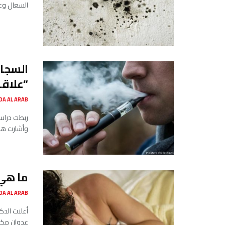
السعال وعس
السجائ
“علاقة
SADA AL ARAB صدى ا
ربطت دراسة
وأشارت هذه
ما هي 
SADA AL ARAB صدى ا
أعلنت الدكت
عدوان مكبو