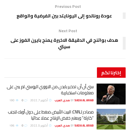
Previous Post
عودة رونالدو إلى اليونايتد بين الفرضية والواقع
Next Post
هدف بواتنج في الدقيقة الاخيرة يمنح بايرن الفوز على
سيتي
إخترنا
لكم
سي أن أن: تحذير بايدن من النووي الروسي لم يبن على
معلومات استخبارية
SADA AL ARAB صدى العرب
BY
أكتوبر 7, 2022
0
190
مصادر لـCNN: البيت الأبيض ضغط على دول أوبك لتجنب
“كارثة” ويعتبر خفض الإنتاج عملا عدائيا
SADA AL ARAB صدى العرب
BY
أكتوبر 5, 2022
0
196