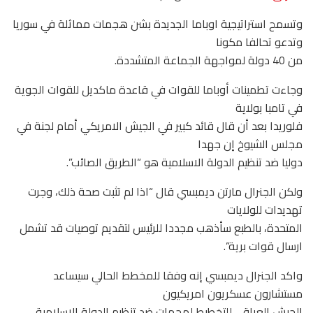
وتسمح استراتيجية اوباما الجديدة بشن هجمات مماثلة في سوريا
وتدعو تحالفا مكونا
من 40 دولة لمواجهة الجماعة المتشددة.
وجاءت تطمينات أوباما للقوات في قاعدة ماكديل للقوات الجوية
في تامبا بولاية
فلوريدا بعد أن قال قائد كبير في الجيش الامريكي أمام لجنة في
مجلس الشيوخ إن جهدا
دوليا ضد تنظيم الدولة الاسلامية هو “الطريق الصائب”.
ولكن الجنرال مارتن ديمبسي قال “اذا لم تثبت صحة ذلك، وجرت
تهديدات للولايات
المتحدة، بالطبع سأذهب مجددا للرئيس لتقديم توصيات قد تشمل
ارسال قوات برية”.
واكد الجنرال ديمبسي إنه وفقا للمخطط الحالي سيساعد
مستشارون عسكريون امريكيون
الجيش العراقي للتخطيط لهجمات ضد تنظيم الدولة الاسلامية،