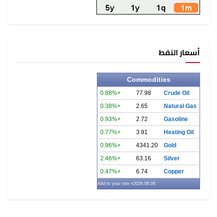
أسعار النفط
Commodities
+0.88%
77.98
Crude Oil
+0.38%
2.65
Natural Gas
+0.93%
2.72
Gasoline
+0.77%
3.91
Heating Oil
+0.96%
4341.20
Gold
+2.46%
63.16
Silver
+0.47%
6.74
Copper
» Add to your site
2026.08.06