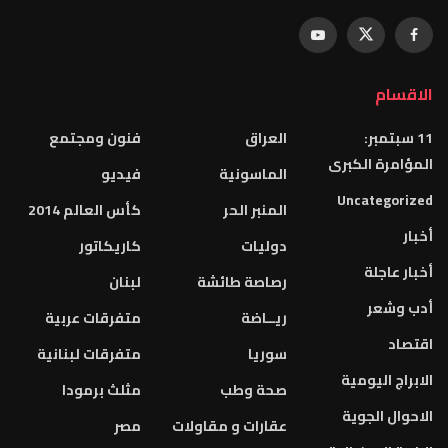
الاقسام
11 سبتمبر:
العراق
فنون ومجتمع
المؤامرة الكبرى
الماسونية
فيديو
Uncategorized
المنبر الحر
كأس العالم 2014
أخبار
دوليات
كاريكاتور
أخبار عاجلة
رصاصة طائشة
لبنان
أدب وشعر
ريــاضة
متفرقات عربية
اقتصاد
سوريا
متفرقات لبنانية
الابراج اليومية
صحة وطب
مثلث برمودا
الاحوال الجوية
عقارات و مقاولات
مصر