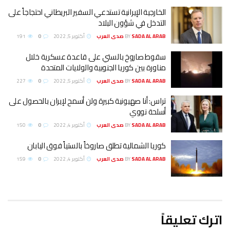
الخارجية الإيرانية تستدعي السفير البريطاني احتجاجاً على
التدخل في شؤون البلاد
SADA AL ARAB صدى العرب
BY
أكتوبر 5, 2022
0
191
سقوط صاروخ بالستي على قاعدة عسكرية خلال
مناورة بين كوريا الجنوبية والولايات المتحدة
SADA AL ARAB صدى العرب
BY
أكتوبر 5, 2022
0
227
تراس: أنا صهيونية كبيرة ولن أسمح لإيران بالحصول على
أسلحة نووي
SADA AL ARAB صدى العرب
BY
أكتوبر 4, 2022
0
150
كوريا الشمالية تطلق صاروخاً بالستياً فوق اليابان
SADA AL ARAB صدى العرب
BY
أكتوبر 4, 2022
0
159
اترك تعليقاً