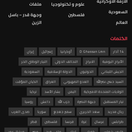
الازمة الاوكرانية
علوم و تكنولوجيا
ملفات
السعودية
فلسطين
وجهة قدر – باسل
العالم
الزين
الكلمات
14 آذار
D Ghassan Lmn
أوكرانيا
إسرائيل
إيران
الأبراج اليومية
الابراج
التحالف الدولي
التيار الوطني الحر
الجيش اللبناني
الحوثيون
الدولة الإسلامية
السعودية
السيد حسن نصرالله
العدو الصهيوني
العراق
الكيان المؤقت
الولايات المتحدة الاميركية
اليمن
بشار الأسد
تركيا
تيار المستقبل
جبهة النصرة
حزب الله
داعش
روسيا
ريال مدريد
سعد الحريري
سمير جعجع
سوريا
صدى العرب
طرابلس
عرسال
غزة
فرنسا
فلسطين
قطر
كارمن شماس
كوباني
لبنان
ماغي فرح
مصر
ميشال عون