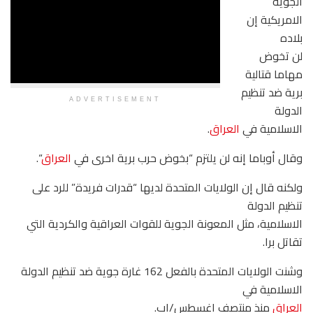
الجوية
الامريكية إن
بلاده
لن تخوض
مهاما قتالية
برية ضد تنظيم
ADVERTISEMENT
الدولة
الاسلامية في
العراق
.
وقال أوباما إنه لن يلتزم “بخوض حرب برية اخرى في
العراق
“.
ولكنه قال إن الولايات المتحدة لديها “قدرات فريدة” للرد على
تنظيم الدولة
الاسلامية، مثل المعونة الجوية للقوات العراقية والكردية التي
تقاتل برا.
وشنت الولايات المتحدة بالفعل 162 غارة جوية ضد تنظيم الدولة
الاسلامية في
العراق
منذ منتصف اغسطس/اب.