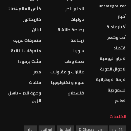
Uncategorized
المنبر الحر
كأس العالم 2014
أخبار
دوليات
كاريكاتور
أخبار عاجلة
رصاصة طائشة
لبنان
أدب وشعر
ريــاضة
متفرقات عربية
اقتصاد
سوريا
متفرقات لبنانية
الابراج اليومية
صحة وطب
مثلث برمودا
الاحوال الجوية
عقارات و مقاولات
مصر
الازمة الاوكرانية
علوم و تكنولوجيا
ملفات
السعودية
فلسطين
وجهة قدر – باسل
العالم
الزين
الكلمات
14 آذار
D Ghassan Lmn
أوكرانيا
إسرائيل
إيران