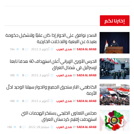
إخترنا
لكم
الصدر: نوافق على الحوار إذا كان علنيًا ولتشكيل حكومة
بعيدة عن التبعية والتدخلات الخارجية
SADA AL ARAB صدى العرب
BY
أكتوبر 5, 2022
0
194
الحرس الثوري الإيراني أعلن استهداف 40 هدفا تابعا
لإسرائيل في شمال العراق
SADA AL ARAB صدى العرب
BY
أكتوبر 3, 2022
0
186
الكاظمي: النار ستحرق الجميع والحوار سبيلنا الوحيد لحلّ
الأزمة
SADA AL ARAB صدى العرب
BY
أكتوبر 4, 2022
0
186
مجلس التعاون الخليجي يستنكر الهجمات التي
استهدفت إقليم كردستان العراق
SADA AL ARAB صدى العرب
BY
سبتمبر 29, 2022
0
196