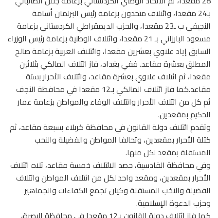
28 مقعدا، ثم الاتحاد الوطني الكردستاني بزعامة جلال الطالباني
بـ24 مقعدا، وائتلاف متحدون بزعامة رئيس البرلمان أسامة
النجيفي ب ـ23 مقعدا، والحزب الديمقراطي الكردستاني بزعامة
مسعود البارزاني بـ 21 مقعدا، وائتلاف الوطنية بزعامة رئيس الوزراء
السابق إياد علاوي بعشرين مقعدا، وائتلاف العربية بزعامة صالح
المطلق بعشرة مقاعد. ففي بغداد، فاز ائتلاف المالكي بثلاثين
مقعدا، ثم ائتلاف علاوي بعشرة مقاعد، وائتلاف الأحرار بستة
مقاعد.كما فاز ائتلاف المالكي بـ12 مقعدا في محافظة النجف
ثم كل من ائتلاف الأحرار وائتلاف الوفاء والمواطن بزعامة عمار
الحكيم بمقعدين.
وتقدم ائتلاف دولة القانون في محافظة كربلاء بسبعة مقاعد، ثم
كتلة الأحرار بمقعدين، وتحالفا المواطن والفضيلة والنخب
المستقلة بمقعد لكل منها.
وفي محافظة القادسية، حصد الائتلاف خمسة مقاعد، تلاه ائتلاف
الأحرار بمقعدين، ومقعد واحد لكل من ائتلاف المواطن وائتلاف
الفضيلة والنخب المستقلة وكيان تجمع الكفاءات والجماهير
وحزب الدعوة الإسلامية.
كما فاز ائتلاف دولة القانون بـ12 مقعدا في محافظة البصرة،