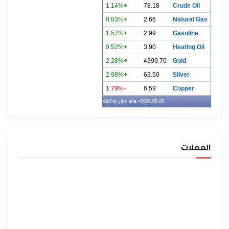
+1.14%
78.18
Crude Oil
+0.83%
2.66
Natural Gas
+1.57%
2.99
Gasoline
+0.52%
3.90
Heating Oil
+2.28%
4399.70
Gold
+2.98%
63.50
Silver
-1.79%
6.59
Copper
» Add to your site
2026.08.08
العملات