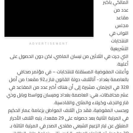
المالكي بأكبر
عدد من
مقاعد
مجلس
النواب في
الانتخابات
ADVERTISEMENT
التشريعية
التي جرت في الثلاثين من نيسان الماضي، لكن دون الحصول على
أغلبية.
وأعلنت المفوضية المستقلة للانتخابات – في مؤتمر صحافي
بالعاصمة بغداد- أنائتلاف دولة القانون فاز بـ92 مقعدا من أصل
328 في البرلمان، مشيرة إلى أن هناك أكبر عدد من المقاعد في
عشر محافظات، هي: العاصمة بغداد وميسان وواسط وبابل وذي
قار والنجف وكربلاء والمثنى والقادسية.
وبحسب المفوضية، فقد حل ائتلاف المواطن بزعامة عمار الحكيم
في المرتبة الثانية بعد حصوله على 29 مقعدا، يليه ائتلاف الأحرار
المنبثق عن تيار الزعيم الشيعي مقتدى الصدر في المرتبة الثالثة بـ