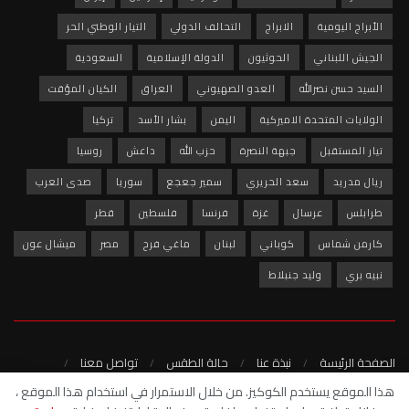
الأبراج اليومية
الابراج
التحالف الدولي
التيار الوطني الحر
الجيش اللبناني
الحوثيون
الدولة الإسلامية
السعودية
السيد حسن نصرالله
العدو الصهيوني
العراق
الكيان المؤقت
الولايات المتحدة الاميركية
اليمن
بشار الأسد
تركيا
تيار المستقبل
جبهة النصرة
حزب الله
داعش
روسيا
ريال مدريد
سعد الحريري
سمير جعجع
سوريا
صدى العرب
طرابلس
عرسال
غزة
فرنسا
فلسطين
قطر
كارمن شماس
كوباني
لبنان
ماغي فرح
مصر
ميشال عون
نبيه بري
وليد جنبلاط
الصفحة الرئيسة
نبذة عنا
حالة الطقس
تواصل معنا
سياسة الخصوصية
هذا الموقع يستخدم الكوكيز. من خلال الاستمرار في استخدام هذا الموقع ،