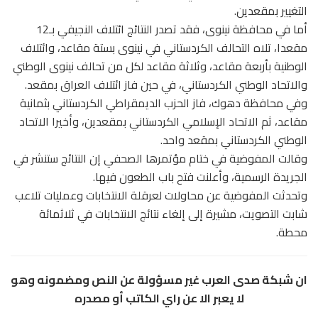
التغيير بمقعدين.
أما في محافظة نينوى، فقد تصدر النتائج ائتلاف النجيفي بـ12
مقعدا، تلاه التحالف الكردستاني في نينوى بستة مقاعد، وائتلاف
الوطنية بأربعة مقاعد، وثلاثة مقاعد لكل من تحالف نينوى الوطني
والاتحاد الوطني الكردستاني، في حين فاز ائتلاف العراق بمقعد.
وفي محافظة دهوك، فاز الحزب الديمقراطي الكردستاني بثمانية
مقاعد، ثم الاتحاد الإسلامي الكردستاني بمقعدين، وأخيرا الاتحاد
الوطني الكردستاني بمقعد واحد.
وقالت المفوضية في ختام مؤتمرها الصحفي إن النتائج ستنشر في
الجريدة الرسمية، وأعلنت فتح باب الطعون فيها.
وتحدثت المفوضية عن محاولات لعرقلة الانتخابات وعمليات تلاعب
شابت التصويت، مشيرة إلى إلغاء نتائج الانتخابات في ثلاثمائة
محطة.
ان شبكة صدى العرب غير مسؤولة عن النص ومضمونه وهو
لا يعبر الا عن راي الكاتب أو مصدره