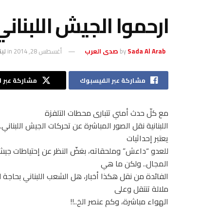
ارحموا الجيش اللبنان
Sada Al Arab صدى العرب
by
أغسطس 28, 2014
in
لبن
مشاركة عبر الفيسبوك
مشاركة عبر ال
مع كلّ حدث أمني تتبارى محطات التلفزة
اللبنانية نقل الصور المباشرة عن تحركات الجيش اللبناني.
يعتبر إحداثيات
للعدو “داعش” وملحقاته، بغضّ النظر عن إحتياطات جيش
المجال.. ولكن ما هي
الفائدة من نقل هكذا أخبار، هل الشعب اللبناني بحاجة
ملالة تنتقل وعلى
الهواء مباشرة، وكم عنصر الخ..!!