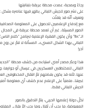
رجاءً وبمحبة، عمدت محطة عريقة بلبنانيتها
على نشر صور للجيش اللبناني يظهر فيها عناصره بشكل غي
ونعرف أنّه قد يتفلّت
مع إندفاع الإعلاميين للحصول على المعلومة الصحافية و
الصور المسيئة.. غير أن تعمد محطة عريقة في المجال 
الـ”lbc” وأن يكون الفقرة الإعلانية لبرنامج “كلام الناس” إظهار عناصر الجيش
اللبناني بهذا الشكل المسيء.. المسألة لا تنمّ عن روح
آخر!
هذا وعبّر مصدر أمني استياءه من كشف محطة “الجديد
اللبناني للمختطفين العسكريين في عرسال أو جوارها،
عنها، لأنه قد يكون بفضلهم تمّ انتقال المخطوفين ا
غيرها.. متمنياً على الإعلام عدم كشف أي معلومة أمنية 
الجيش اللبناني فقط..
لكلّ دولة إعلامها الحربي، يتمّ التدقيق بالصور
المعروضة، ما يجب أن يُقال وما يجب الاّ يقال.. المف