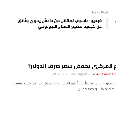
Next Post
فيديو: حاسوب لمقاتل من داعش يحوي وثائق
عن كيفية تصنيع السلاح البيولوجي
 المركزي يخفض سعر صرف الدولار؟
لعرب
BY
أكتوبر 8, 2022
0
179
ر مصرف لبنان تعميماً جديداً يلزم المصارف بالحصول على موافقة مسبقة
ح اعتمادات او دفع فواتير...