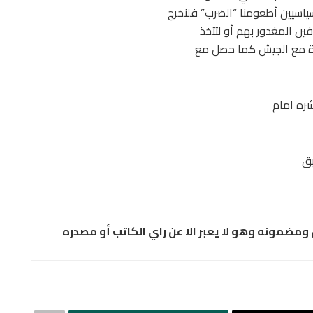
ياسيين أطعومنا “الضرب” فلنخرج
كرّة مع الجيش كما حصل مع
شره امام
بق
مضمونه وهو لا يعبر الا عن راي الكاتب أو مصدره