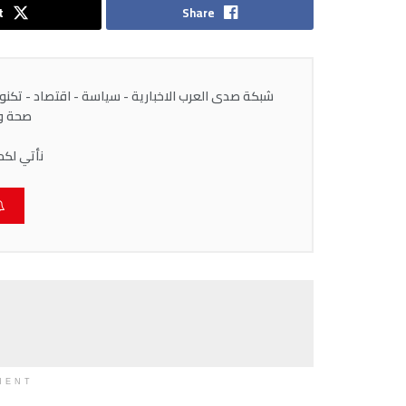
t
Share
شبكة صدى العرب الاخبارية - سياسة - اقتصاد - تكنولوج
صحة وط
نأتي لكم
MENT