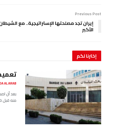
Previous Post
إيران تجد مصلحتها الإستراتيجية.. مع الشيطان
الأكبر
إخترنا
لكم
تعميم
SADA AL ARAB صدى ا
بعد أن اصد
منه قبل فت