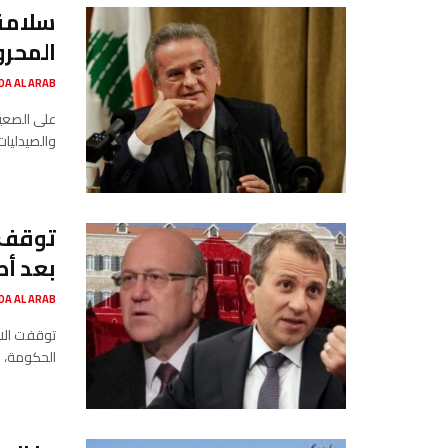
سلامة 
المحرو
SADA AL ARAB صدى ا
على الصعيد
والصيدليات 
توقف ا
بعد أط
SADA AL ARAB صدى ا
توقفت الات
الحكومة، ا