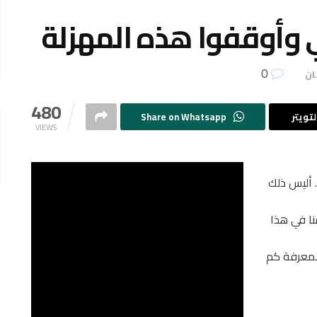
ي وأوقفوا هذه المهزلة
0
ان
480
تويتر
Share on Whatsapp
VIEWS
. أليس ذلك
نا في هذا
 لمعرفة كم