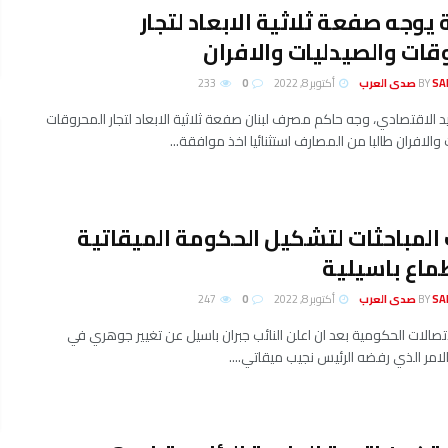
يوجه صفعة ثلاثية الابعاد لتجار
قات والصيدليات والافران
لعرب
BY
أكتوبر 8, 2022
0
233
 الاقتصادي، وجه حاكم مصرف لبنان صفعة ثلاثية الابعاد لتجار المحروقات
والافران طالبا من المصارف استثنائيا اخذ موافقة...
لمباحثات لتشكيل الحكومة الميقاتية
ماع باسيلية
لعرب
BY
أكتوبر 8, 2022
0
247
صالات الحكومية بعد ان اعلن النائب جبران باسيل عن تغيير جوهري في
لامر الذي رفضه الرئيس نجيب ميقاتي....