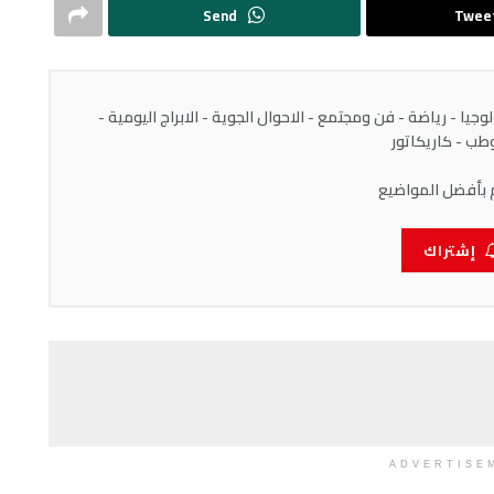
Send
Twee
يا - رياضة - فن ومجتمع - الاحوال الجوية - الابراج اليومية -
ب - كاريكاتور
 بأفضل المواضيع
إشتراك
ADVERTISE