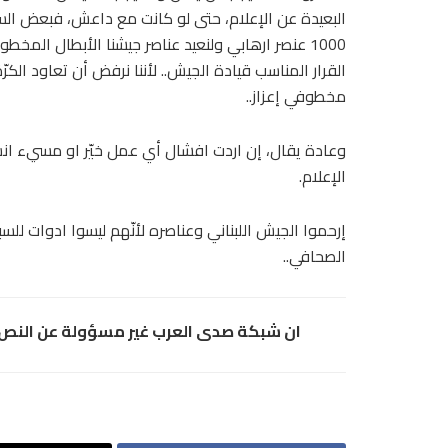
البعيدة عن الإعلام، حتى لو كانت مع داعش، فبعض الس
1000 عنصر ارهابي ولنعيد عناصر جيشنا الأبطال المخطوفين المغدور بهم أو لتتخذ
القرار المناسب قيادة الجيش.. لأننا نرفض أن تعاود ال
مخطوفي إعزاز..
وعادة يقال، إن اردت افشال أي عمل خيّر او مسيء ان
الإعلام.
إرحموا الجيش اللبناني وعناصره لأنّهم ليسوا ادوات للس
الصحافي..
ان شبكة صدى العرب غير مسؤولة عن النص و