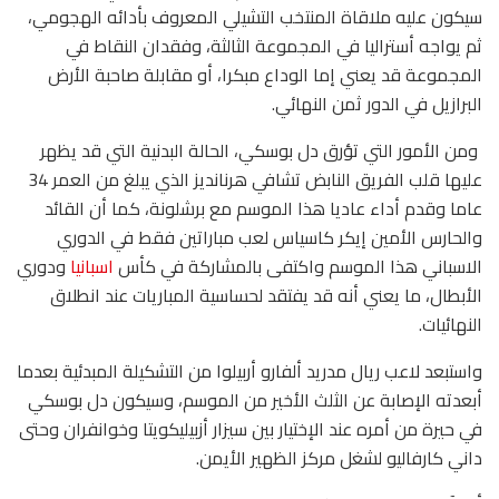
سيكون عليه ملاقاة المنتخب التشيلي المعروف بأدائه الهجومي،
ثم يواجه أستراليا في المجموعة الثالثة، وفقدان النقاط في
المجموعة قد يعني إما الوداع مبكرا، أو مقابلة صاحبة الأرض
البرازيل في الدور ثمن النهائي.
ومن الأمور التي تؤرق دل بوسكي، الحالة البدنية التي قد يظهر
عليها قلب الفريق النابض تشافي هرنانديز الذي يبلغ من العمر 34
عاما وقدم أداء عاديا هذا الموسم مع برشلونة، كما أن القائد
والحارس الأمين إيكر كاسياس لعب مباراتين فقط في الدوري
الاسباني هذا الموسم واكتفى بالمشاركة في كأس
اسبانيا
ودوري
الأبطال، ما يعني أنه قد يفتقد لحساسية المباريات عند انطلاق
النهائيات.
واستبعد لاعب ريال مدريد ألفارو أربيلوا من التشكيلة المبدئية بعدما
أبعدته الإصابة عن الثلث الأخير من الموسم، وسيكون دل بوسكي
في حيرة من أمره عند الإختيار بين سيزار أزبيليكويتا وخوانفران وحتى
داني كارفاليو لشغل مركز الظهير الأيمن.