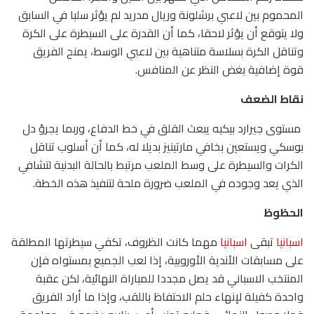
المحموم بين لاعبي برشلونة وريال مدريد لم يؤثر سلبا في السابق
ولا يتوقع أن يؤثر لاحقا، كما أن القدرة على السيطرة على الكرة
وتناقل الكرة بسلاسة متناهية بين لاعبي الوسط، يمنح الفريق
قوة إضافية بغض النظر عن المنافس.
نقاط الضعف
مستوى جيرارد بيكيه يبعث القلق في خط الدفاع، وربما يجرؤ دل
بوسكي ويستعين بخافي مارتينيز بديلا له، كما أن أسلوب تناقل
الكرات والسيطرة على وسط الملعب مرتبط بالحالة البدنية لتشافي
الذي يعد وجوده في الملعب ضرورة ملحة لتنفيذ هذه الخطة.
الحظوظ
اسبانيا
تبقى
اسبانيا
مهما كانت الظروف، تكفي سيطرتها المطلقة
على مسابقات الأندية الأوروبية، إذا لعب الجميع بمستواه فإن
المنتخب الاسباني قد يصل مجددا للمباراة النهائية، لكن عقبة
واحدة كفيلة لإنهاء حلم الاحتفاظ باللقب، وإذا ما أراد الفريق