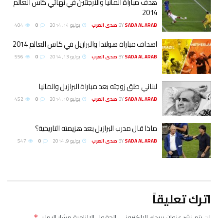
هدف مباراة المانيا والارجنتين في نهائي كأس العالم
2014
SADA AL ARAB صدى العرب
BY
يوليو 14, 2014
0
404
اهداف مباراة هولندا والبرازيل في كاس العالم 2014
SADA AL ARAB صدى العرب
BY
يوليو 13, 2014
0
556
لبناني طلق زوجته بعد مباراة البرازيل والمانيا
SADA AL ARAB صدى العرب
BY
يوليو 10, 2014
0
452
ماذا قال مدرب البرازيل بعد هزيمته التاريخية؟
SADA AL ARAB صدى العرب
BY
يوليو 9, 2014
0
547
اترك تعليقاً
لن يتم نشر عنوان بريدك الإلكتروني.
الحقول الإلزامية مشار إليها بـ
*