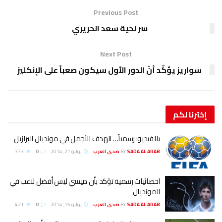
Previous Post
سر لحية سعد الحريري
Next Post
سواريز يؤكّد أنّ الدور الأول سيكون صعباً على الإنكليز
إخترنا
لكم
بالفيديو: رسمياً… الهدف الأجمل في مونديال البرازيل
SADA AL ARAB صدى العرب
BY
يوليو 21, 2014
0
373
احصائيات رسمية تؤكد بأن ميسي ليس أفضل لاعب في
المونديال
SADA AL ARAB صدى العرب
BY
يوليو 15, 2014
0
421