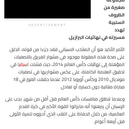
صغيرة من
الظروف
السلبية
ADVERTISEMENT
تهدد
مسيرته في نهائيات البرازيل.
الأمر الأكيد هو أن المنتخب الاسباني فقد جزءا من قوته، الدليل
على صحة هذه المقولة موجود في مشوار الفريق بالتصفيات
المؤهلة إلى نهائيات كأس العالم 2014، حيث فشلت
اسبانيا
في
تحقيق العلامة الكاملة، على عكس مشواريها في تصفيات
مونديال 2010 وكأس أوروبا 2012 عندما حققت الفوز في 18
مباراة متتالية دون خسارة أو تعادل.
وعندما تنطلق منافسات كأس العالم قبل أقل من شهر، يجب على
الإسبان أن يبرهنوا أنه مايزالوا القوة الأكبر في كرة القدم
العالمية، من خلال الحفاظ على اللقب الذي أحرزوه للمرة الأولى
قبل أربعة أعوام.