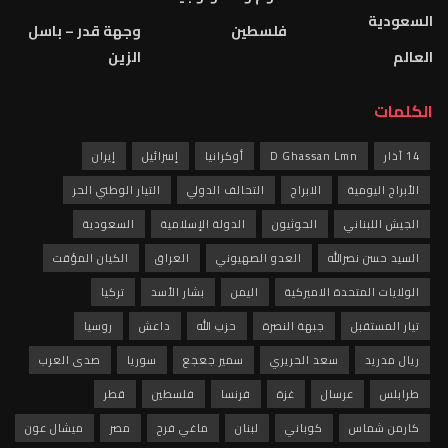
السعودية
فلسطين
وجهة قدر – باسل
العالم
الزين
الكلمات
14 آذار
D Ghassan Lmn
أوكرانيا
إسرائيل
إيران
الأبراج اليومية
الابراج
التحالف الدولي
التيار الوطني الحر
الجيش اللبناني
الحوثيون
الدولة الإسلامية
السعودية
السيد حسن نصرالله
العدو الصهيوني
العراق
الكيان المؤقت
الولايات المتحدة الاميركية
اليمن
بشار الأسد
تركيا
تيار المستقبل
جبهة النصرة
حزب الله
داعش
روسيا
ريال مدريد
سعد الحريري
سمير جعجع
سوريا
صدى العرب
طرابلس
عرسال
غزة
فرنسا
فلسطين
قطر
كارمن شماس
كوباني
لبنان
ماغي فرح
مصر
ميشال عون