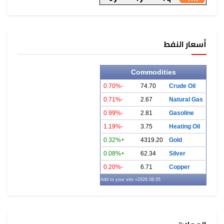
أسعار النفط
Commodities
-0.70%
74.70
Crude Oil
-0.71%
2.67
Natural Gas
-0.99%
2.81
Gasoline
-1.19%
3.75
Heating Oil
+0.32%
4319.20
Gold
+0.08%
62.34
Silver
-0.20%
6.71
Copper
» Add to your site
2026.08.05