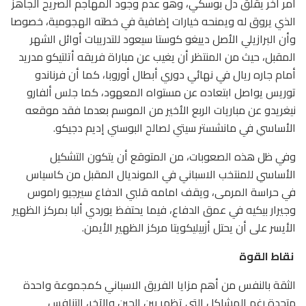
أمر آخر يقلق دل بوسكي، وهو عدم وجود المهاجم الصريح الجاهز
الذي يروق له ويمنحه خيارات إضافية في خطته الهجومية، خصوصا
وأن البرازيلي الأصل دييغو كوستا سيعود للتدريبات أوائل الشهر
المقبل، حيث من المنتظر أن يغيب عن مباراة فريقه أتلتيكو مدريد
أمام جاره ريال في نهائي دوري أبطال أوروبا، كما أن فرناندو
توريس يواصل ابتعاده عن مستواه المعهود، كما جلس ألفارو
نيغريدو عن مباريات الربع الأخير من الموسم بعدما فقد موقعه
الأساسي في مانشستر سيتي لصالح البوسني إديم دجيكو.
وفي ظل هذه الصعوبات، من المتوقع أن يتكون التشكيل
الأساسي للمنتخب الاسباني في المونديال المقبل من كاسياس
في حراسة المرمى، ويقف امامه قلبي الدفاع سيرجيو راموس
وجيرار بيكيه في عمق الدفاع، فيما يحتفظ يوردي ألبا بمركز الظهير
الأيسر على أن يحتل أزبيليكويتا مركز الظهير الأيمن.
نقاط القوة
الثقة بالنفس من أهم مزايا الفريق الاسباني كمجموعة واحدة
متحدة رغم المشاكل التي تظهر بين الحين والآخر، التنافس