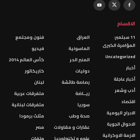
الاقسام
11 سبتمبر:
العراق
فنون ومجتمع
المؤامرة الكبرى
الماسونية
فيديو
Uncategorized
المنبر الحر
كأس العالم 2014
أخبار
دوليات
كاريكاتور
أخبار عاجلة
رصاصة طائشة
لبنان
أدب وشعر
ريــاضة
متفرقات عربية
اقتصاد
سوريا
متفرقات لبنانية
الابراج اليومية
صحة وطب
مثلث برمودا
الاحوال الجوية
عقارات و مقاولات
مصر
الازمة الاوكرانية
علوم و تكنولوجيا
ملفات