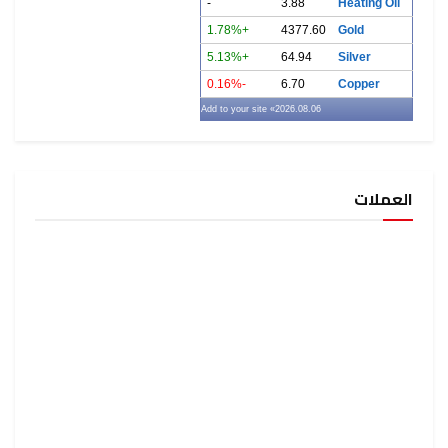
-
3.88
Heating Oil
+1.78%
4377.60
Gold
+5.13%
64.94
Silver
-0.16%
6.70
Copper
» Add to your site
2026.08.06
العملات