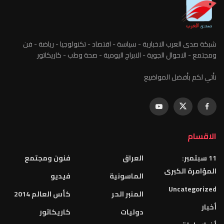
شبكة صدى العرب الاخبارية - سياسة - اقتصاد - تكنولوجيا - رياضة - فن
ومجتمع - الاحوال الجوية - الابراج اليومية - صحة وطب - كاريكاتور
نأتي لكم بأفضل المواضيع
الاقسام
11 سبتمبر:
العراق
فنون ومجتمع
المؤامرة الكبرى
الماسونية
فيديو
Uncategorized
المنبر الحر
كأس العالم 2014
أخبار
دوليات
كاريكاتور