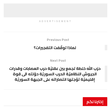
ADVERTISEMENT
Previous Post
لماذا توقّفت التفجيرات؟
Next Post
حزب الله خلطة تجمع بين عقليّة حرب العصابات وقدرات
الجيوش النظاميّة الحرب السوريّة حوّلته الى قوة
إقليميّة توّجتها انتصاراته على الجبهة السوريّة
إخترنا
لكم