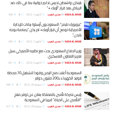
بلينكن: واشنطن تدرس تدابير جوابية بما في ذلك ضد
الرياض بعد قرار “أوبك +”
SADA AL ARAB صدى العرب
BY
أكتوبر 7, 2022
0
168
“نيويورك تايمز”: السعوديون أرسلوا بيانات للإدارة
الأميركية توضح أن قرار أوبك+ لم يكن “رصاصة بوجه
بايدن”
SADA AL ARAB صدى العرب
BY
أكتوبر 7, 2022
0
190
وزير الدفاع السعودي بحث مع نظيره الأميركي سبل
تعزيز التعاون العسكري
SADA AL ARAB صدى العرب
BY
أكتوبر 5, 2022
0
201
السعودية أعلنت منح اليمن وقودا لتشغيل 70 محطة
لتوليد الكهرباء بـ200 مليون دولار
SADA AL ARAB صدى العرب
BY
سبتمبر 29, 2022
0
189
‏رئيس شركة تأمين بالمملكة يعلن عن توفر منتج
“التأمين على الحياة” قريبا في السعودية
SADA AL ARAB صدى العرب
BY
سبتمبر 29, 2022
0
147