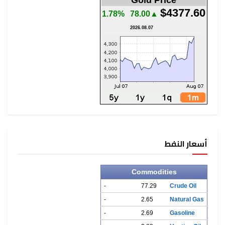
$4377.60
1.78%
▲78.00
2026.08.07
أسعار النفط
Commodities
-
77.29
Crude Oil
-
2.65
Natural Gas
-
2.69
Gasoline