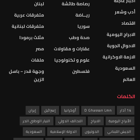
أخبار عاجلة
رصاصة طائشة
لبنان
أدب وشعر
ريــاضة
متفرقات عربية
اقتصاد
سوريا
متفرقات لبنانية
الابراج اليومية
صحة وطب
مثلث برمودا
الاحوال الجوية
عقارات و مقاولات
مصر
الازمة الاوكرانية
علوم و تكنولوجيا
ملفات
السعودية
فلسطين
وجهة قدر – باسل
العالم
الزين
الكلمات
14 آذار
D Ghassan Lmn
أوكرانيا
إسرائيل
إيران
الأبراج اليومية
الابراج
التحالف الدولي
التيار الوطني الحر
الجيش اللبناني
الحوثيون
الدولة الإسلامية
السعودية