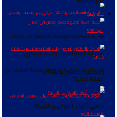
خطوتين فقط
صحة وطب
طبيبة روسية توضح خطورة العفن في المنزل
أوكرانيا: استقالة مدير البنك المركزي..
السجائر الإلكترونية وكورونا.. دراسة تكشف عن
والاقتصاد ينكمش بنسبة 35%
“علاقة كارثية”
ما هي أسباب الكوابيس الليلية؟