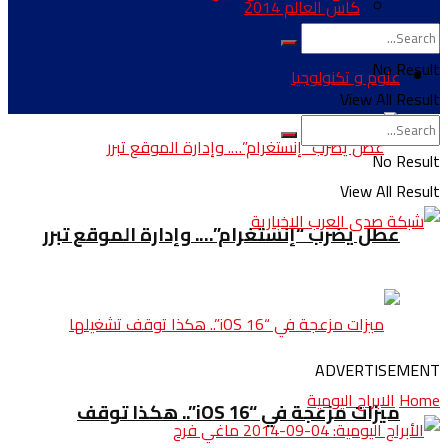
كأس العالم 2014
No Result
علوم و تكنولوجيا
View All Result
No Result
View All Result
عطل يضرب “إنستغرام”…. وإدارة الموقع تبرر
ADVERTISEMENT
Home
الابراج اليومية
ميزات مزعجة في “iOS 16”.. هكذا توقف