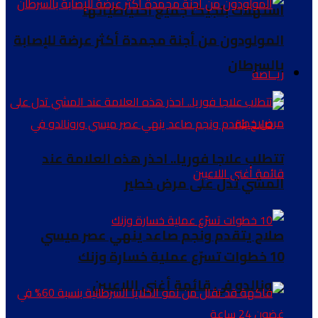
استهلاك بلجيكا جميع احتياطياتها
المولودون من أجنة مجمدة أكثر عرضة للإصابة
بالسرطان
ريــاضة
تتطلب علاجا فوريا.. احذر هذه العلامة عند
المشي تدل على مرض خطير
صلاح يتقدم ونجم صاعد ينهي عصر ميسي
10 خطوات تسرّع عملية خسارة وزنك
ورونالدو في قائمة أغنى اللاعبين