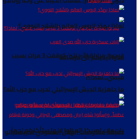
ديربي مانشستر: علامات الخيبة على وجه رونالدو
مثلث برمودا
لماذا يهدّد الروس العالم بالسّلاح النووي؟
فيديو: مباراة الأرجنتين توقفت 3 مرات بسبب
مدّوا أيديكم الى حزب الله
ميسي.. لماذا؟!
ما جاهزية الجيش الإسرائيلي لحرب مع حزب الله؟
يا عملاء امريكا إتعظوا لانها ستأكلكم لحماً
حقيقة مفاوضات الهلال السعودي لكريستيانو