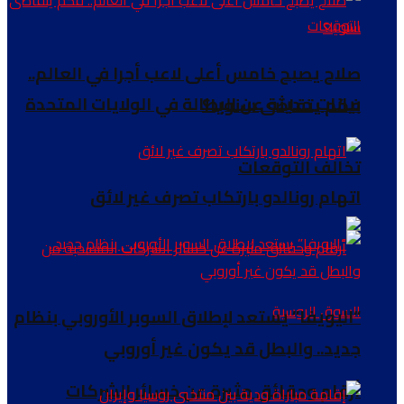
صلاح يصبح خامس أعلى لاعب أجرا في العالم..
بيانات حديثة عن البطالة في الولايات المتحدة
فكم يتقاضى سنويا؟
تخالف التوقعات
اتهام رونالدو بارتكاب تصرف غير لائق
“اليويفا” يستعد لإطلاق السوبر الأوروبي بنظام
جديد.. والبطل قد يكون غير أوروبي
أرقام وحقائق مثيرة عن خسائر الشركات