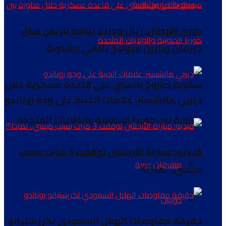
دوري الأبطال: ريال مدريد يواجه باريس سان
جيرمان وبايرن ميونيخ يلتقي برشلونة
سقوط صاروخ بالستي على قاعدة عسكرية خلال
ديربي مانشستر: علامات الخيبة على وجه رونالدو
مناورة بين كوريا الجنوبية والولايات المتحدة
فيديو: مباراة الأرجنتين توقفت 3 مرات بسبب
متفرقات عربية
ميسي.. لماذا؟!
دوليات
حقيقة مفاوضات الهلال السعودي لكريستيانو