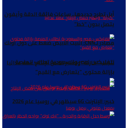
أبل تطرح جديدها.. ساعات فائقة الدقة وآيفون
يتصل بدون “خط”
مصادر لـCNN: البيت الأبيض ضغط على دول أوبك
نتفليكس: مصر والسعودية تطالب المنصة
لتجنب “كارثة” ويعتبر خفض الإنتاج عملا عدائيا
بإزالة محتوى “يتعارض مع القيم”
خبير: الإنترنت 6G سيظهر في روسيا عام 2026