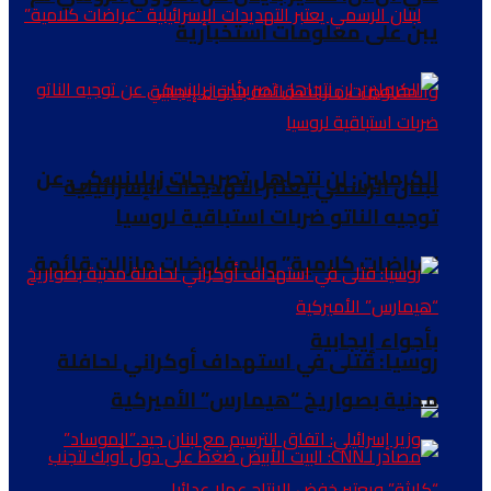
يبن على معلومات استخبارية
الكرملين: لن نتجاهل تصريحات زيلينسكي عن
لبنان الرسمي يعتبر التهديدات الإسرائيلية
توجيه الناتو ضربات استباقية لروسيا
“عراضات كلامية” والمفاوضات مازالت قائمة
بأجواء إيجابية
روسيا: قتلى في استهداف أوكراني لحافلة
مدنية بصواريخ “هيمارس” الأميركية