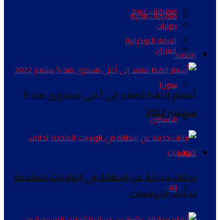
متفرقات عربية
متفرقات لبنانية
دوليات
الازمة الاوكرانية
العراق
اقتصاد
سوريا
أسعار النفط تصعد إلى أعلى مستوى منذ 5
سبتمبر 2022
فلسطين
العالم
بيانات حديثة عن البطالة في الولايات المتحدة
All
تخالف التوقعات