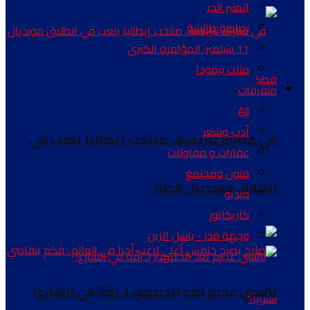
المنبر الحر
رصاصة طائشة
11 سبتمبر: المؤامرة الكبرى
مثلث برمودا
متفرقات
All
أدب وشعر
في مباراة تاريخية.. منتخب إيطاليا يلعب في
عقارات و مقاولات
فنون ومجتمع
انطلاق مونديال قطر!
فيديو
كاريكاتور
وجهة قدر - باسل الزين
نانسي عجرم تعد الجمهور بـ زفّة في الشارع!