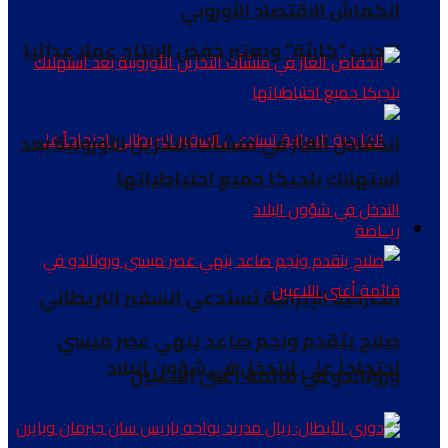
انكماش الاقتصاد الأوروبي
لتجنب “كارثة” ويعتبر خفض الإنتاج عملا عدائيا
انخفاض الغاز في منشآت التخزين الأوروبية بعد
استهلاك بلجيكا جميع احتياطياتها
ريــاضة
الخارجية الإيرانية تستدعي السفير البريطاني
صلاح يتقدم ونجم صاعد ينهي عصر ميسي
احتجاجاً على التدخل في شؤون البلاد
ورونالدو في قائمة أغنى اللاعبين