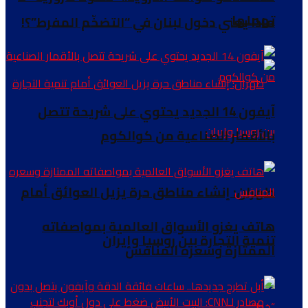
تهملها
ماذا يعني دخول لبنان في “التضخّم المفرط”؟!
آيفون 14 الجديد يحتوي على شريحة تتصل
بالأقمار الصناعية من كوالكوم
طهران: إنشاء مناطق حرة يزيل العوائق أمام
هاتف يغزو الأسواق العالمية بمواصفاته
تنمية التجارة بین روسيا وإيران
الممتازة وسعره المنافس