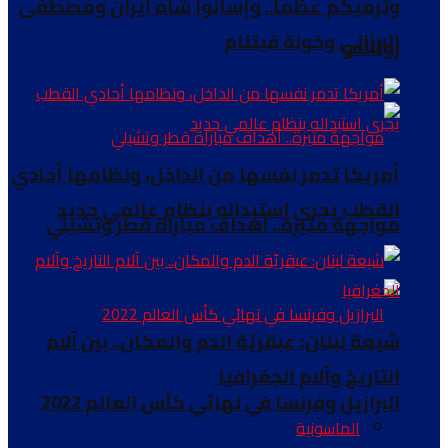
وترميكم عظماً.. وإسألوا شاه ايران ومصطفى
البرزاني وخونة فيتنام
رونالدو
أمريكا تدمر نفسها من الداخل، ونظامها أحادي
القطب يجري استبداله بنظام عالمي جديد
مواجهة مثيرة.. أهداف مباراة قطر وتشيلي
شيعة لبنان: عبقريّة الدم والمكان.. بين آلام
التاريخ وآلام الجغرافيا
البرازيل وفرنسا في نهائي كأس العالم 2022
الماسونية