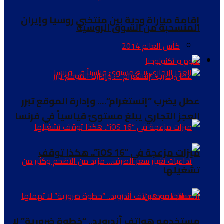
إقامة مباراة ودية بين منتخبي روسيا وإيران
المنسحبة من السوق الروسية
كأس العالم 2014
علوم و تكنولوجيا
عطل يضرب “إنستغرام”…. وإدارة الموقع تبرر
العجز التجاري يبلغ مستوىً قياسياً في فرنسا
ميزات مزعجة في “iOS 16”.. هكذا توقف
تشغيلها
مستخدمو هواتف أندرويد.. “خطوة ضرورية” لا