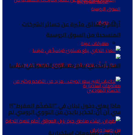
الازمة الاوكرانية
دوليات
أرقام وحقائق مثيرة عن خسائر الشركات
المنسحبة من السوق الروسية
متفرقات عربية
العجز التجاري يبلغ مستوىً قياسياً في فرنسا
ماذا يعني دخول لبنان في “التضخّم المفرط”؟!
سي أن أن: تحذير بايدن من النووي الروسي لم
يبن على معلومات استخبارية