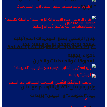
تشرين؟
لبنان الرسمي يعتبر التهديدات الإسرائيلية
سلامة يوجه صفعة ثلاثية الابعاد لتجار
“عراضات كلامية” والمفاوضات مازالت قائمة
بأجواء إيجابية
المحروقات والصيدليات والافران
وزير إسرائيلي: اتفاق الترسيم مع لبنان
جيد..”الموساد” و”الجيش” يريدانه