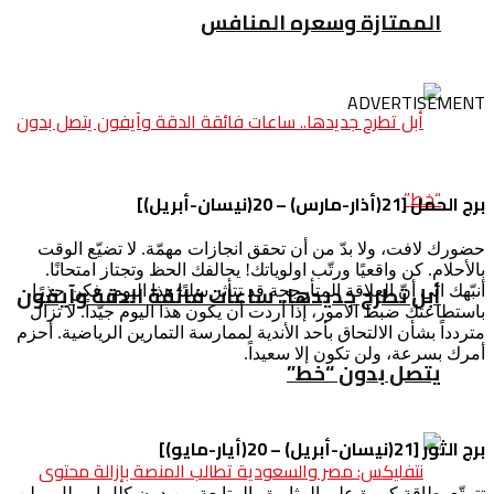
الممتازة وسعره المنافس
ADVERTISEMENT
برج الحمل [21(أذار-مارس) – 20(نيسان-أبريل)]
حضورك لافت، ولا بدّ من أن تحقق انجازات مهمّة. لا تضيّع الوقت
بالأحلام. كن واقعيًا ورتّب اولوياتك! يحالفك الحظ وتجتاز امتحانًا.
أبل تطرح جديدها.. ساعات فائقة الدقة وآيفون
أنبّهك الى أنّ العلاقة المتأرجحة قد تتأثر سلبًا هذا اليوم، فكن حذرًا.
باستطاعتك ضبط الامور، إذا أردت أن يكون هذا اليوم جيّداً. لا تزال
متردداً بشأن الالتحاق بأحد الأندية لممارسة التمارين الرياضية. أحزم
أمرك بسرعة، ولن تكون إلا سعيداً.
يتصل بدون “خط”
برج الثور [21(نيسان-أبريل) – 20(أيار-مايو)]
تتمتّع بطاقة كبيرة على المثابرة والمتابعة من دون كلل او ملل، ولن