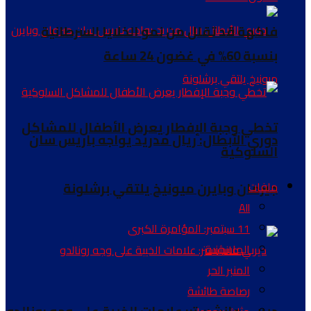
فاكهة قد تقلل من نمو الخلايا السرطانية
بنسبة 60% في غضون 24 ساعة
تخطي وجبة الإفطار يعرض الأطفال للمشاكل
دوري الأبطال: ريال مدريد يواجه باريس سان
السلوكية
جيرمان وبايرن ميونيخ يلتقي برشلونة
ملفات
All
11 سبتمبر: المؤامرة الكبرى
الماسونية
المنبر الحر
رصاصة طائشة