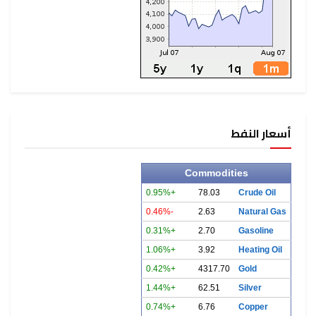
أسعار النفط
Commodities
+0.95%
78.03
Crude Oil
-0.46%
2.63
Natural Gas
+0.31%
2.70
Gasoline
+1.06%
3.92
Heating Oil
+0.42%
4317.70
Gold
+1.44%
62.51
Silver
+0.74%
6.76
Copper