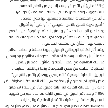
(جا*** غالي) أن الأطباق ليست إلا نوع من الحلم المجسم
اللاشعوري ، ولقد أظهر ذلك في كتابة المعروف (الخوارق).
ـ أما عن الحكومات العالمية وجميعها لها قول موحد :
” أمور سرية تتعلق بالأمن القومي ” ، أو نفي أية أقوال ..
وهذا هو الجانب المدهش والمثير للاهتمام؛ فبعيدًا عن القصص
المفبركة وأنصاف الحقائق يوجد لدى معظم الحكومات متابعة
دقيقة بهذا الشأن في مختلف المناطق ..
ولقد أثار الكاتب البريطاني (تيموثي جود) دهشة وإعجاب العالم
عندما أرسل خطابات رسمية لمعظم الحكومات يطالبهم برد رسمي
عن تلك الظاهرة مع بعض الأدلة والوثائق ، وقد نال بعض
الخطابات الجافة من بعض الحكومات بينما تجاهلته الأغلبية ..
البرازيل : الإجابة الرسمية “الأمر سري ويتعلق بالأمن القومي” ،
ولكن الذي لم يمكنهم أن يخفوه هي تلك المعركة المطولة التي
دارت بين الطائرات الحربية البرازيلية وطبق طائر في ليلة ( 29 مايو
1986) ولقد دُمِّر الطبق في نفس الليلة مع عدد كبير من شهود
العيان بالإضافة إلى عشرات الأقمار الصناعية والرادارات.
إندونيسيا: حادثة الطيار الذي فتح نيران طائرته على طبق طائر اخترق