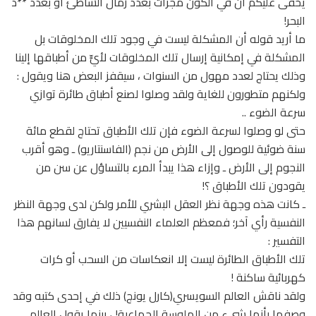
يخفى عليكم أن في الكون مجرات بعدد رمال الشاطئ أو بعدد **د
البحر!
ما أريد قوله أن المشكلة ليست في وجود تلك المخلوقات بل
المشكلة في إمكانية إرسال تلك المخلوقات لأيٍّ من أطباقها إلينا
وذلك يحتاج لعدد مهول من السنوات ، سيقفز البعض هنا ويقول :
ولكنهم متطورون للغاية ولقد وصلوا لصنع أطباق طائرة توازي
سرعة الضوء ..
حتى لو وصلوا لسرعة الضوء فإن تلك الأطباق تحتاج لقطع مائة
سنة ضوئية للوصول إلى الأرض من نجم (الفاسنتاريو) ـ وهو أقرب
النجوم إلى الأرض ـ وإزاء هذا يبدأ المرء بالتساؤل عن سن من
يقودون تلك الأطباق ؟!
ـ كانت هذه وجهة نظر العقل البشري للأمر ولكن لدى وجهة النظر
النفسية رأي آخر؛ فمعظم العلماء النفسيين لا يفارق لسانهم هذا
التفسير :
تلك الأطباق الطائرة ليست إلا انعكاسات من السحب أو كرات
كهربائية ساكنة !
ولقد ناقش العالم السويسري(كارل يونج) ذلك في إحدى كتبه وقد
وصفها بأنها شيء من الهلوسة الجماعية! ، بينما يقول العالم