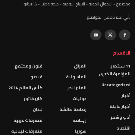
ومجتمع - الاحوال الجوية - الابراج اليومية - صحة وطب - كاريكاتور
نأتي لكم بأفضل المواضيع
الاقسام
11 سبتمبر:
العراق
فنون ومجتمع
المؤامرة الكبرى
الماسونية
فيديو
Uncategorized
المنبر الحر
كأس العالم 2014
أخبار
دوليات
كاريكاتور
أخبار عاجلة
رصاصة طائشة
لبنان
أدب وشعر
ريــاضة
متفرقات عربية
اقتصاد
سوريا
متفرقات لبنانية