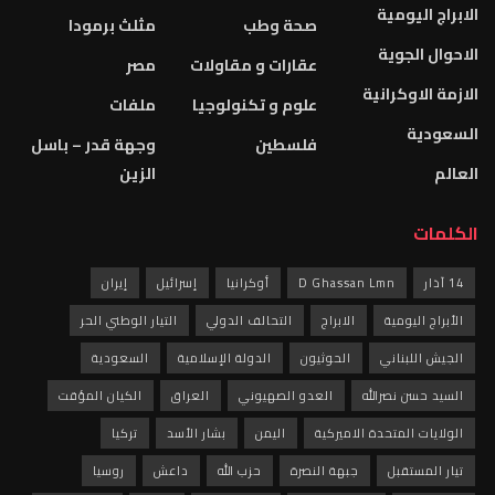
الابراج اليومية
صحة وطب
مثلث برمودا
الاحوال الجوية
عقارات و مقاولات
مصر
الازمة الاوكرانية
علوم و تكنولوجيا
ملفات
السعودية
فلسطين
وجهة قدر – باسل
العالم
الزين
الكلمات
14 آذار
D Ghassan Lmn
أوكرانيا
إسرائيل
إيران
الأبراج اليومية
الابراج
التحالف الدولي
التيار الوطني الحر
الجيش اللبناني
الحوثيون
الدولة الإسلامية
السعودية
السيد حسن نصرالله
العدو الصهيوني
العراق
الكيان المؤقت
الولايات المتحدة الاميركية
اليمن
بشار الأسد
تركيا
تيار المستقبل
جبهة النصرة
حزب الله
داعش
روسيا