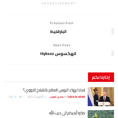
ADVERTISEMENT
Previous Post
البارقليط
Next Post
الهكسوس Hyksos
إخترنا
لكم
لماذا يهدّد الروس العالم بالسّلاح النووي؟
SADA AL ARAB صدى العرب
BY
أكتوبر 5, 2022
0
225
مدّوا أيديكم الى حزب الله