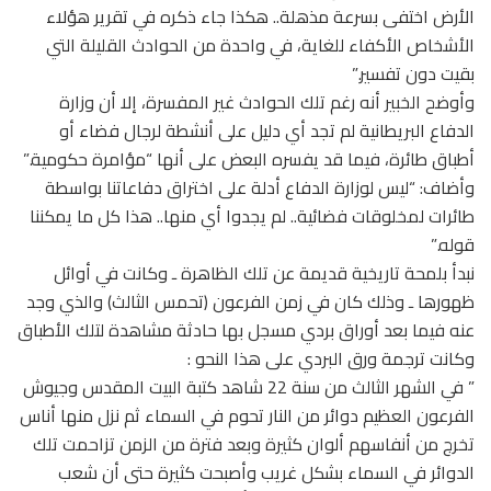
الأرض اختفى بسرعة مذهلة.. هكذا جاء ذكره في تقرير هؤلاء
الأشخاص الأكفاء للغاية، في واحدة من الحوادث القليلة التي
بقيت دون تفسير.”
وأوضح الخبير أنه رغم تلك الحوادث غير المفسرة، إلا أن وزارة
الدفاع البريطانية لم تجد أي دليل على أنشطة لرجال فضاء أو
أطباق طائرة، فيما قد يفسره البعض على أنها “مؤامرة حكومية.”
وأضاف: “ليس لوزارة الدفاع أدلة على اختراق دفاعاتنا بواسطة
طائرات لمخلوقات فضائية.. لم يجدوا أي منها.. هذا كل ما يمكننا
قوله.”
نبدأ بلمحة تاريخية قديمة عن تلك الظاهرة ـ وكانت في أوائل
ظهورها ـ وذلك كان في زمن الفرعون (تحمس الثالث) والذي وجد
عنه فيما بعد أوراق بردي مسجل بها حادثة مشاهدة لتلك الأطباق
وكانت ترجمة ورق البردي على هذا النحو :
” في الشهر الثالث من سنة 22 شاهد كتبة البيت المقدس وجيوش
الفرعون العظيم دوائر من النار تحوم في السماء ثم نزل منها أناس
تخرج من أنفاسهم ألوان كثيرة وبعد فترة من الزمن تزاحمت تلك
الدوائر في السماء بشكل غريب وأصبحت كثيرة حتى أن شعب