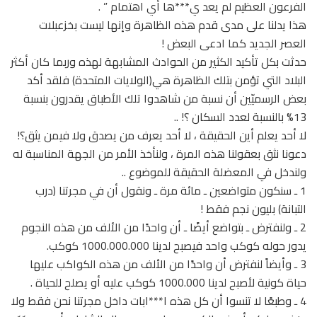
الفرعون العظيم لم يعد ي***ها أي اهتمام ” .
هذا يدلنا على مدى قدم هذه الظاهرة وإنها ليست بخزعبلات
العصر الجديد كما ادعى البعض !
حدثت بكل تأكيد الكثير من الحوادث المشابهة لهذه وربما كان أكثر
البلاد التي تؤمن بتلك الظاهرة هي(الولايات المتحدة) فلقد أكد
بعض الرسميّين أن نسبة من شاهدوا تلك الأطباق يقدرون بنسبة
13% بالنسبة لعدد السكان ؟! ..
لا أحد يعلم أين الحقيقة ، لا أحد يعرف من يصدق ولا فيمن يثق؟!
دعونا نثق بعقولنا هذه المرة ، ولنأخذ الأمر من الجهة المناسبة له
ولندخل في المعضلة الحقيقة للموضوع ..
1 ـ سنكون متواضعين ـ مائة مرة ـ ونقول أن في مجرتنا (درب
التبانة) بليون نجم فقط !
2 ـ ولنفترض ـ بتواضع أيضًا ـ أن واحدًا من الألف من هذه النجوم
يدور حوله كوكب واحد فيصبح لدينا 1000.000.000 كوكب.
3 ـ وأيضاً لنفترض أن واحدًا من الألف من هذه الكواكب عليها
حياة كونية لأصبح لدينا 1000.000 كوكب عليه أو يصلح للحياة .
4 ـ وطبعًا لا تنسوا أن كل هذه ا***ابات داخل مجرتنا نحن فقط ولا