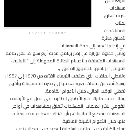
الأربعاء عن
مستندات
سرية تتعلق
بمئات
المشاهدات
ADVERTISEMENT
لأطباق طائرة
في إنجلترا تعود إلى فترة السبعينيات.
وتأتي خطوة الوزارة في إطار برنامج، مدته أربع سنوات، لنقل كافة
المستندات المتعلقة بالأجسام الطائرة المجهولة إلى “الأرشيف
القومي” لإتاحتها للجمهور الفضولي.
وتغطي الملفات التي كشفت الأربعاء الفترة من 1978 إلى 1987،
وسيكشف عن ملفات، يعود بعضها إلى فترة الخمسينيات وأخرى
تغطي الوقت الحالي، خلال الأعوام القادمة.
وقال ديفيد كلارك، خبير الأطباق الطائرة الذي عمل مع الأرشيف
القومي لنشر الملفات، المستندات تتعلق بمشاهدات في أواخر
السبعينيات ومطلع الثمانينيات، وأن هناك دفعة جديدة سيكشف
عنها خلال الأعوام القليلة الماضية.
وجاء الكشف عن الملفات استجابة للعديد من المطالب تحت