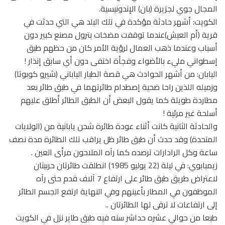
المجال جوي لجزيرة (بان) الإندونيسية.
الكويت: أشهر حادثة مؤكدة في تلك البلد هي التي حدثت في
قرية (أم العيش)عندما توقفت مضخات بترول مصنع كبير دون
أسباب وعندما ذهب العمال لرؤية الأمر كان من حظهم طبق
إسطواني مليء بالأضواء وفجأة اختفى دون أي سابق إنذار !
اليابان: من أشهر الحوادث هي قصة الطيار الياباني (شيرو كوبوتا)
وزميله اللذين راحا ضحية إصطدام طائرتهما في طبق طائر بعد
مطاردة طويلة كما يقول البعض أن الطبق الطائر أطلق عليهم
أسلحة غير مرئية !
والحادثة الثانية كانت أثناء عودة طائرة شحن يابانية من (الولايات
المتحدة) وقد حدث أن طبق طائر ظل يراقب تلك الطائرة مدة نصف
ساعة وكل الرادارات ترصده كما رآه الملاحون مرأى العين .
زيمبابوي: في ليلة (22 يوليو 1985) انطلقت طائرتان حربيتان
لاعتراض طريق طبق طائر على ارتفاع 7 آلاف قدم حتى رآه
الموظفون في المطار بأعينهم وفي النهاية ارتفع الجسم الطائر
إلى ارتفاعات لا ترقى لها الطائرتان ..
طبعا من حوالي عشره حداشر سنه فيه طبق طاير نزل في الكويت