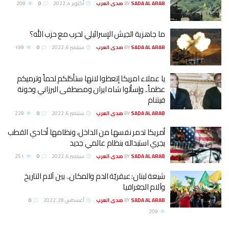
SADA AL ARAB صدى العرب
BY
أكتوبر 4, 2022
0
208
ما جاهزية الجيش الإسرائيلي لحرب مع حزب الله؟
SADA AL ARAB صدى العرب
BY
سبتمبر 6, 2022
0
199
يا عملاء امريكا إتعظوا لانها ستأكلكم لحماً وترميكم
عظماً.. وإسألوا شاه ايران ومصطفى البرزاني وخونة
فيتنام
SADA AL ARAB صدى العرب
BY
سبتمبر 6, 2022
0
228
أمريكا تدمر نفسها من الداخل، ونظامها أحادي القطب
يجري استبداله بنظام عالمي جديد
SADA AL ARAB صدى العرب
BY
سبتمبر 6, 2022
0
251
شيعة لبنان: عبقريّة الدم والمكان.. بين آلام التاريخ
وآلام الجغرافيا
SADA AL ARAB صدى العرب
BY
أغسطس 28, 2022
0
209