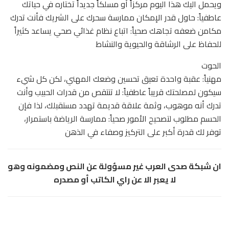
ويحمل اليك هذا اليوم مركزاً أو مسلكاً جديداً تختاره في حياتك
عاطفياً: حاول قدر الإمكان ممارسة سحرك على الشريك فأنت تدرك
مكامن ضعفه تجاهك صحياً: اتباع نظام غذائي صحي يساعد كثيراً
للحفاظ على الرشاقة والحيوية والنشاط
الحوت
مهنياً: عقبة واحدة تعيق تحسين وضعك المهني، لكن كل شيء
سيكون لمصلحتك قريباً عاطفياً: لا تنتقص من قدرات الحبيب وأنت
تدرك أنه موهوب، وثمة علاقة قديمة تهدد مستقبلك، لذا فإن
الحسم مطلوب لتصحيح الأمور صحياً: ممارسة الرياضة باستمرار،
توفر لك قدرة أكبر على التركيز وصفاء في الذهن
ان شبكة صدى العرب غير مسؤولة عن النص ومضمونه وهو
لا يعبر الا عن راي الكاتب أو مصدره