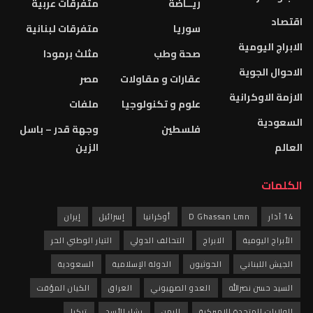
ريــاضة
متفرقات عربية
اقتصاد
سوريا
متفرقات لبنانية
الابراج اليومية
صحة وطب
مثلث برمودا
الاحوال الجوية
عقارات و مقاولات
مصر
الازمة الاوكرانية
علوم و تكنولوجيا
ملفات
السعودية
فلسطين
وجهة قدر – باسل
العالم
الزين
الكلمات
14 آذار
D Ghassan Lmn
أوكرانيا
إسرائيل
إيران
الأبراج اليومية
الابراج
التحالف الدولي
التيار الوطني الحر
الجيش اللبناني
الحوثيون
الدولة الإسلامية
السعودية
السيد حسن نصرالله
العدو الصهيوني
العراق
الكيان المؤقت
الولايات المتحدة الاميركية
اليمن
بشار الأسد
تركيا