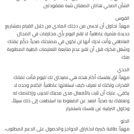
الشأن الصحي هاتان الصفتان شبه مفقودتين
القوس
مهنياً: تحاول أن تحسن من دخلك المادي من خلال القيام بمشاريع
جديدة مثمرة عاطفياً: لا تقم اليوم بأي مجازفات في المجال
العاطفي وأنت تدرك أنها لن تكون في مصلحتك صحياً: حكّم عقلك
وشغل فكرك قبل أن تقرر عدم متابعة التعليمات الطبية المطلوبة
منك
الجدي
مهنياً: ثق بنفسك أكثر هذه هي نصيحتي لك لليوم فأنت تمتلك
القدرات ولكنك لا تعرف كيف تستغلها عاطفياً: الكلام وحده لا
يكفي، عليك أن تثبت بالأفعال مدى محبتك للحبيب وإخلاصك له
وتعلقك به صحياً: ابتعد عن الضغوط ما استطعت إلى ذلك سبيلاً،
وحاول الترفيه عن نفسك باستمرار
الدلو
مهنياً: طاقة كبيرة لاختراق الحواجز والحصول على الدعم المطلوب،