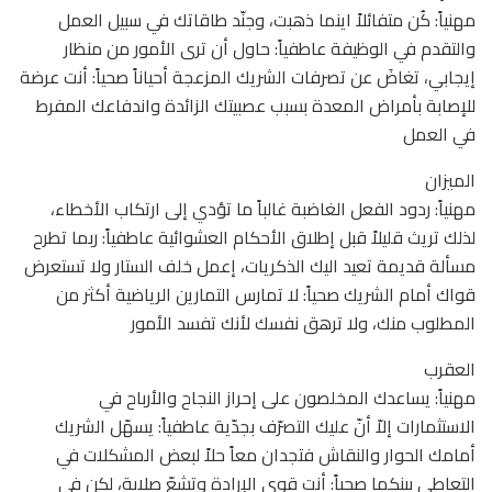
مهنياً: كُن متفائلاً اينما ذهبت، وجنّد طاقاتك في سبيل العمل
والتقدم في الوظيفة عاطفياً: حاول أن ترى الأمور من منظار
إيجابي، تغاضَ عن تصرفات الشريك المزعجة أحياناً صحياً: أنت عرضة
للإصابة بأمراض المعدة بسبب عصبيتك الزائدة واندفاعك المفرط
في العمل
الميزان
مهنياً: ردود الفعل الغاضبة غالباً ما تؤدي إلى ارتكاب الأخطاء،
لذلك تريث قليلاً قبل إطلاق الأحكام العشوائية عاطفياً: ربما تطرح
مسألة قديمة تعيد اليك الذكريات، إعمل خلف الستار ولا تستعرض
قواك أمام الشريك صحياً: لا تمارس التمارين الرياضية أكثر من
المطلوب منك، ولا ترهق نفسك لأنك تفسد الأمور
العقرب
مهنياً: يساعدك المخلصون على إحراز النجاح والأرباح في
الاستثمارات إلاّ أنّ عليك التصرّف بجدّية عاطفياً: يسهّل الشريك
أمامك الحوار والنقاش فتجدان معاً حلاً لبعض المشكلات في
التعاطي بينكما صحياً: أنت قوي الإرادة وتشعّ صلابة، لكن في