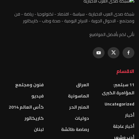
شبكة صدى العرب الاخبارية - سياسة - اقتصاد - تكنولوجيا - رياضة - فن
ومجتمع - الاحوال الجوية - الابراج اليومية - صحة وطب - كاريكاتور
نأتي لكم بأفضل المواضيع
الاقسام
11 سبتمبر:
العراق
فنون ومجتمع
المؤامرة الكبرى
الماسونية
فيديو
Uncategorized
المنبر الحر
كأس العالم 2014
أخبار
دوليات
كاريكاتور
أخبار عاجلة
رصاصة طائشة
لبنان
أدب وشعر