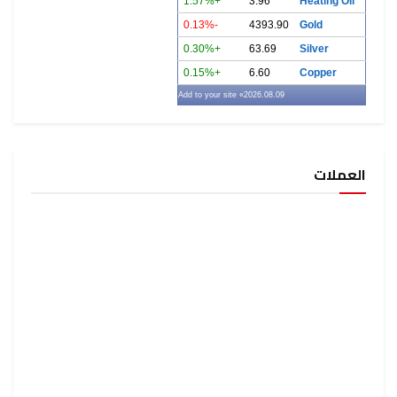
+1.57%
3.96
Heating Oil
-0.13%
4393.90
Gold
+0.30%
63.69
Silver
+0.15%
6.60
Copper
» Add to your site
2026.08.09
العملات