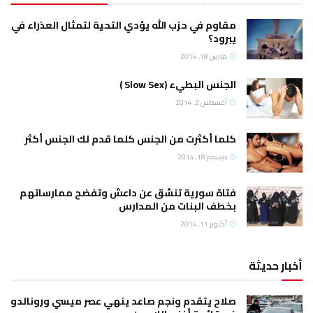
مقاوم في حزب الله يؤدي التحية لتمثال العذراء في
يبرود؟
مارس 18, 2014
الجنس البطيء (Slow Sex )
أغسطس 2, 2014
كلما أكثرت من الجنس كلما قدم لك الجنس أكثر
ديسمبر 18, 2014
فتاة سورية تنشق عن داعش وتفضح ممارساتهم
بخطف البنات من المدارس
أكتوبر 11, 2014
أخبار حديثة
صلاح يتقدم ونجم صاعد ينهي عصر ميسي ورونالدو