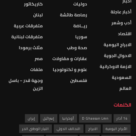
أخبار
دوليات
كاريكاتور
أخبار عاجلة
رصاصة طائشة
لبنان
أدب وشعر
ريــاضة
متفرقات عربية
اقتصاد
سوريا
متفرقات لبنانية
الابراج اليومية
صحة وطب
مثلث برمودا
الاحوال الجوية
عقارات و مقاولات
مصر
الازمة الاوكرانية
علوم و تكنولوجيا
ملفات
السعودية
فلسطين
وجهة قدر – باسل
العالم
الزين
الكلمات
14 آذار
D Ghassan Lmn
أوكرانيا
إسرائيل
إيران
الأبراج اليومية
الابراج
التحالف الدولي
التيار الوطني الحر