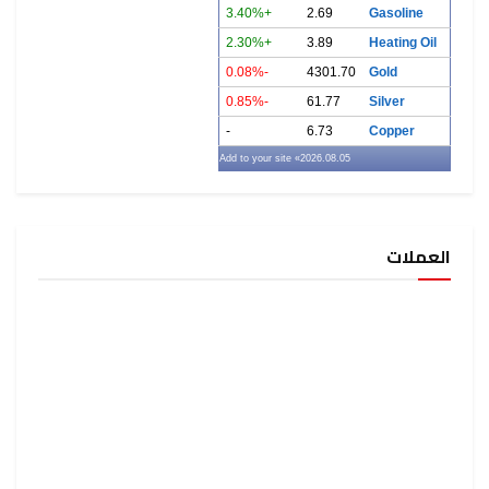
+3.40%
2.69
Gasoline
+2.30%
3.89
Heating Oil
-0.08%
4301.70
Gold
-0.85%
61.77
Silver
-
6.73
Copper
» Add to your site
2026.08.05
العملات