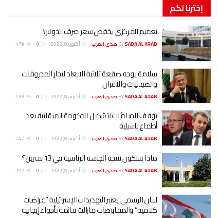
إخترنا
لكم
تعميم المركزي يخفض سعر صرف الدولار؟
SADA AL ARAB صدى العرب
BY
أكتوبر 8, 2022
0
179
سلامة يوجه صفعة ثلاثية الابعاد لتجار المحروقات
والصيدليات والافران
SADA AL ARAB صدى العرب
BY
أكتوبر 8, 2022
0
233
توقف المباحثات لتشكيل الحكومة الميقاتية بعد
أطماع باسيلية
SADA AL ARAB صدى العرب
BY
أكتوبر 8, 2022
0
247
ماذا ستكون نتيجة الجلسة الرئاسية في 13 تشرين؟
SADA AL ARAB صدى العرب
BY
أكتوبر 8, 2022
0
192
لبنان الرسمي يعتبر التهديدات الإسرائيلية “عراضات
كلامية” والمفاوضات مازالت قائمة بأجواء إيجابية