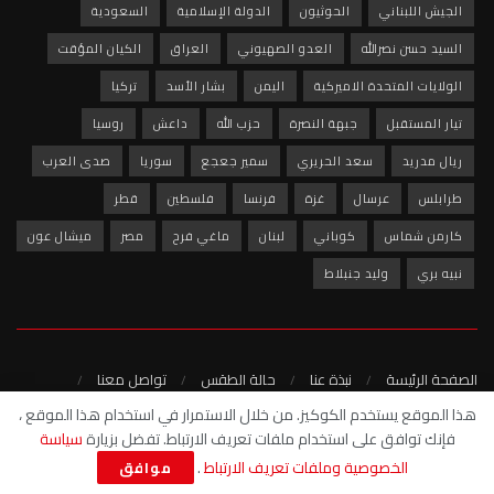
الجيش اللبناني
الحوثيون
الدولة الإسلامية
السعودية
السيد حسن نصرالله
العدو الصهيوني
العراق
الكيان المؤقت
الولايات المتحدة الاميركية
اليمن
بشار الأسد
تركيا
تيار المستقبل
جبهة النصرة
حزب الله
داعش
روسيا
ريال مدريد
سعد الحريري
سمير جعجع
سوريا
صدى العرب
طرابلس
عرسال
غزة
فرنسا
فلسطين
قطر
كارمن شماس
كوباني
لبنان
ماغي فرح
مصر
ميشال عون
نبيه بري
وليد جنبلاط
الصفحة الرئيسة
نبذة عنا
حالة الطقس
تواصل معنا
سياسة الخصوصية
هذا الموقع يستخدم الكوكيز. من خلال الاستمرار في استخدام هذا الموقع ،
فإنك توافق على استخدام ملفات تعريف الارتباط. تفضل بزيارة
سياسة
© 2022 - شبكة صدى العرب الاخبارية
الخصوصية وملفات تعريف الارتباط
.
موافق