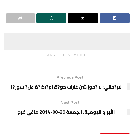
ADVERTISEMENT
Previous Post
لار?جاني: لا ?جوز شن غارات جو?ة ام?رک?ة عل? سور?ا
Next Post
الأبراج اليومية: الجمعة 29-08-2014 ماغي فرح