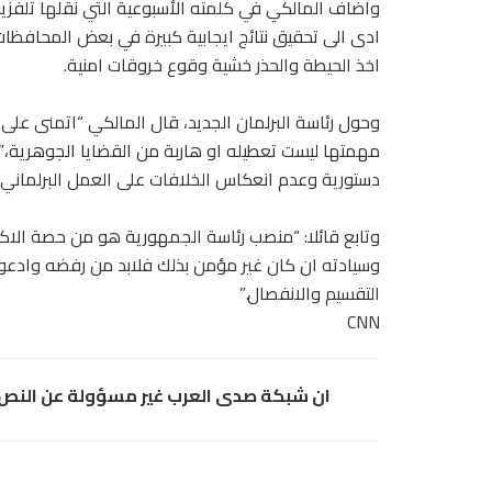
وأضاف المالكي في كلمته الأسبوعية التي نقلها تلفزيو
ادى الى تحقيق نتائج ايجابية كبيرة في بعض المحافظات 
اخذ الحيطة والحذر خشية وقوع خروقات امنية.
وحول رئاسة البرلمان الجديد، قال المالكي “اتمنى على
مهمتها ليست تعطيله او هاربة من القضايا الجوهرية،” 
دستورية وعدم انعكاس الخلافات على العمل البرلماني.
وتابع قائلا: “منصب رئاسة الجمهورية هو من حصة الا
وسيادته ان كان غير مؤمن بذلك فلابد من رفضه وادعو 
التقسيم والانفصال.”
CNN
ان شبكة صدى العرب غير مسؤولة عن النص و