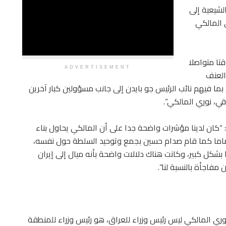
لشيعية إلى
 المالكي
تا متواصلا
ADVERTISEMENT
لات العنف
أبيض بما فيهم نائب الرئيس جو بايدن إلى جانب مسؤولين كبار آخرين
ي، نوري المالكي”.
كان لدينا مؤشرات واضحة جدا على أن المالكي يحاول بناء
ماما كما قام صدام حسين بجمع وتوحيد السلطة حول نفسه،
بشكل كبير، وكانت هناك دلالات واضحة بأنه ميال إلى إيران
مفاجأة بالنسبة لنا”.
ري المالكي ليس رئيس وزراء للعراق، هو رئيس وزراء للمنطقة