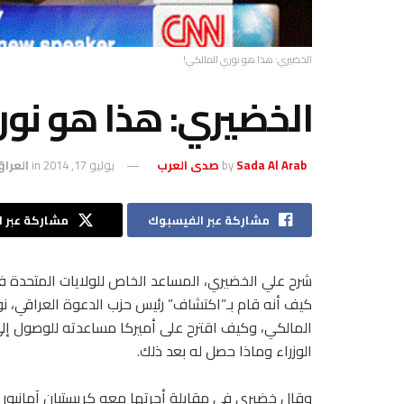
الخضيري: هذا هو نوري المالكي!
الخضيري: هذا هو نور
Sada Al Arab صدى العرب
by
يوليو 17, 2014
in
العرا
مشاركة عبر الفيسبوك
مشاركة عبر ال
شرح علي الخضيري، المساعد الخاص للولايات المتحدة ف
كيف أنه قام بـ”اكتشاف” رئيس حزب الدعوة العراقي، ن
المالكي، وكيف اقترح على أميركا مساعدته للوصول إلى
الوزراء وماذا حصل له بعد ذلك.