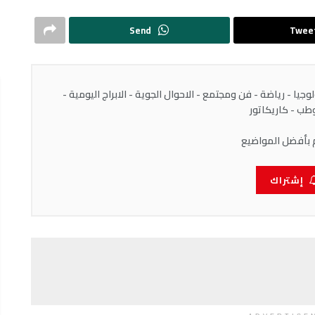
Send
Twee
يا - رياضة - فن ومجتمع - الاحوال الجوية - الابراج اليومية -
ب - كاريكاتور
 بأفضل المواضيع
إشتراك