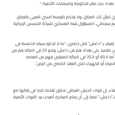
داد حيث مقر الحكومة والسفارات الأجنبية-“
تي تمثل ثلث العراق، ولا يتحكم بالوسط السني العربي بالعراق
اسم سليماني، المسؤول شبه العسكري لشبكة التجسس الإيرانية
 يُعرف بـ”داعش” قال خضيري: “ما لا تتجاوز نسبته الخمسة في
المائة من نحو خمسة أو ستة ملايين سني ممن يقومون بالتمرد على بغداد هم من داعش، ونحو 20 في المائة هم من
المسؤولين البعثيين السابقين من حكومة صدام حسين، أما الـ60 أو الـ70 في المائة المتبقين فهم من العناصر
لمياه أو الكهرباء خلال العقد الماضي من الزمن”.
ربعاء، إن قوات الجيش العراقي تحقق تقدما كبيرا في قتالها مع
ـ”داعش،” لافتا إلى أن زمام المبادرة أصبحت بيد القوات الأمنية