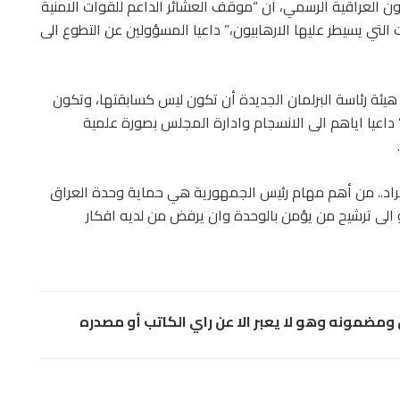
ن العراقية الرسمي، أن “موقف العشائر الداعم للقوات الامنية
التي يسيطر عليها الارهابيون،” داعيا المسؤولين عن التطوع الى
 هيئة رئاسة البرلمان الجديدة أن تكون ليس كسابقتها، وتكون
داعيا اياهم الى الانسجام وادارة المجلس بصورة علمية
كراد.. من أهم مهام رئيس الجمهورية هي حماية وحدة العراق
الى ترشيح من يؤمن بالوحدة وان يرفض من لديه افكار
مضمونه وهو لا يعبر الا عن راي الكاتب أو مصدره