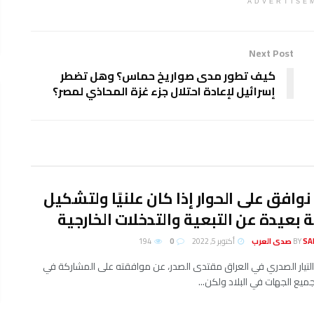
ADVERTISE
Next Post
كيف تطور مدى صواريخ حماس؟ وهل تضطر
إسرائيل لإعادة احتلال جزء غزة المحاذي لمصر؟
 نوافق على الحوار إذا كان علنيًا ولتشكيل
بعيدة عن التبعية والتدخلات الخارجية
لعرب
BY
أكتوبر 5, 2022
0
194
​التيار الصدري​ في ​العراق​ ​مقتدى الصدر​، عن موافقته على المشاركة في
جميع الجهات في البلاد ولكن...