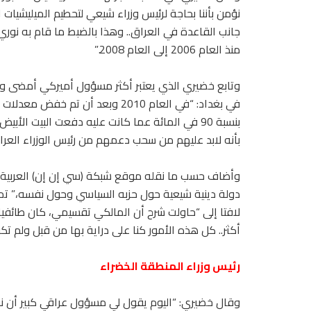
نؤمن بأننا بحاجة لرئيس وزراء شيعي لتحطيم الميليشيات ا
جانب القاعدة في العراق.. وهذا بالضبط ما قام به نوري
منذ العام 2006 إلى العام 2008.”
وتابع خضيري الذي يعتبر أكثر مسؤول أميركي أمضى وق
في بغداد: “في العام 2010 وبعد أن تم خفض معد
بنسبة 90 في المائة عما كانت عليه دفعت البيت ال
بأنه لابد عليهم من سحب دعمهم من رئيس الوزراء العراق
وأضاف حسب ما نقله موقع شبكة (سي إن إن) العربية: “
دولة دينية شيعية حول حزبه السياسي وحول نفسه،” ت
لافتا إلى “حاولت شرح أن المالكي تقسيمي، كان طائفيا 
أكثر.. كل هذه الأمور كنا على دراية بها من قبل ولم تكن 
رئيس وزراء المنطقة الخضراء
وقال خضيري: “اليوم يقول لي مسؤول عراقي كبير أن نو