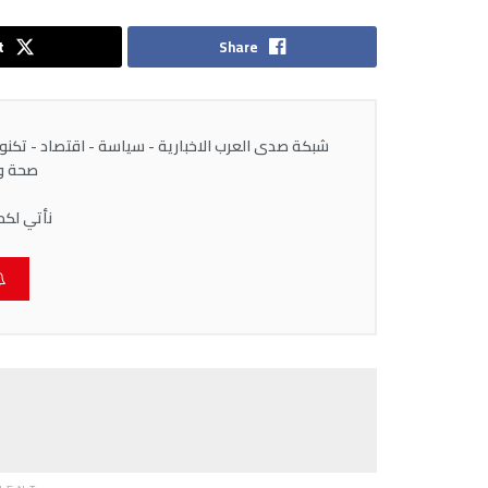
t
Share
شبكة صدى العرب الاخبارية - سياسة - اقتصاد - تكنولوج
صحة وط
نأتي لكم