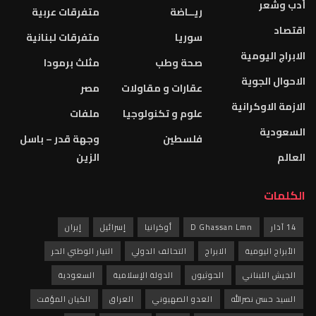
أدب وشعر
ريــاضة
متفرقات عربية
اقتصاد
سوريا
متفرقات لبنانية
الابراج اليومية
صحة وطب
مثلث برمودا
الاحوال الجوية
عقارات و مقاولات
مصر
الازمة الاوكرانية
علوم و تكنولوجيا
ملفات
السعودية
فلسطين
وجهة قدر – باسل
العالم
الزين
الكلمات
14 آذار
D Ghassan Lmn
أوكرانيا
إسرائيل
إيران
الأبراج اليومية
الابراج
التحالف الدولي
التيار الوطني الحر
الجيش اللبناني
الحوثيون
الدولة الإسلامية
السعودية
السيد حسن نصرالله
العدو الصهيوني
العراق
الكيان المؤقت