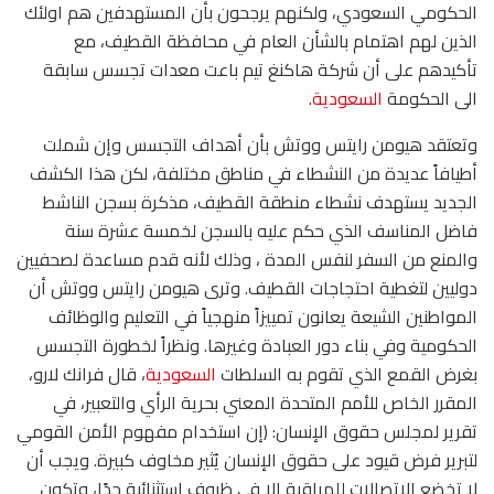
الحكومي السعودي، ولكنهم يرجحون بأن المستهدفين هم اولئك
الذين لهم اهتمام بالشأن العام في محافظة القطيف، مع
تأكيدهم على أن شركة هاكنغ تيم باعت معدات تجسس سابقة
الى الحكومة
السعودية
.
وتعتقد هيومن رايتس ووتش بأن أهداف التجسس وإن شملت
أطيافاً عديدة من النشطاء في مناطق مختلفة، لكن هذا الكشف
الجديد يستهدف نشطاء منطقة القطيف، مذكرة بسجن الناشط
فاضل المناسف الذي حكم عليه بالسجن لخمسة عشرة سنة
والمنع من السفر لنفس المدة ، وذلك لأنه قدم مساعدة لصحفيين
دوليين لتغطية احتجاجات القطيف. وترى هيومن رايتس ووتش أن
المواطنين الشيعة يعانون تمييزاً منهجياً في التعليم والوظائف
الحكومية وفي بناء دور العبادة وغيرها. ونظراً لخطورة التجسس
بغرض القمع الذي تقوم به السلطات
السعودية
، قال فرانك لارو،
المقرر الخاص للأمم المتحدة المعني بحرية الرأي والتعبير، في
تقرير لمجلس حقوق الإنسان: (إن استخدام مفهوم الأمن القومي
لتبرير فرض قيود على حقوق الإنسان يُثير مخاوف كبيرة. ويجب أن
لا تخضع الاتصالات للمراقبة إلا في ظروف استثنائية جدًا، وتكون