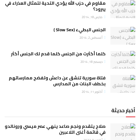
مقاوم في حزب الله يؤدي التحية لتمثال العذراء في
يبرود؟
مارس 18, 2014
الجنس البطيء (Slow Sex )
أغسطس 2, 2014
كلما أكثرت من الجنس كلما قدم لك الجنس أكثر
ديسمبر 18, 2014
فتاة سورية تنشق عن داعش وتفضح ممارساتهم
بخطف البنات من المدارس
أكتوبر 11, 2014
أخبار حديثة
صلاح يتقدم ونجم صاعد ينهي عصر ميسي ورونالدو
في قائمة أغنى اللاعبين