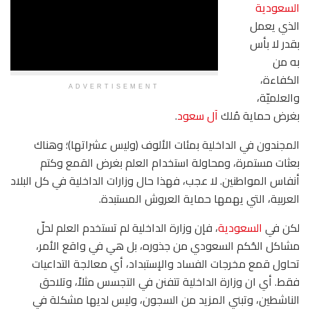
السعودية
الذي يعمل
بقدر لا بأس
به من
الكفاءة،
ADVERTISEMENT
والعلميّة،
بغرض حماية مُلك
آل سعود
.
المجندون في الداخلية بمئات الألوف (وليس عشراتها)؛ وهناك
بعثات مستمرة، ومحاولة استخدام العلم بغرض القمع وكتم
أنفاس المواطنين. لا عجب، فهذا حال وزارات الداخلية في كل البلاد
العربية، التي يهمها حماية العروش المستبدة.
لكن في
السعودية
، فإن وزارة الداخلية لم تستخدم العلم لحلّ
مشاكل الحُكم السعودي من جذوره، بل هي في واقع الأمر،
تحاول قمع مخرجات الفساد والإستبداد، أي معالجة التداعيات
فقط. أي ان وزارة الداخلية تتفنن في التجسس مثلاً، وتلاحق
الناشطين، وتبني المزيد من السجون، وليس لديها مشكلة في