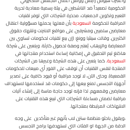
واعتبرت هيومن رايتس ووتش أعمال التجسس الالكتروني
الحكومية تصعيداً ضد الناشطين في بيئة رسمية معادية لحرية
التعبير وتكوين الجمعيات. محذرة الشركات التي توفر تقنيات
المراقبة للحكومة
السعودية
بأن فعلها يحملها مسؤولية اعتقال
معارضين سلميين ومشرفين على مواقع الانترنت وتنتهك حقوق
الكثيرين. وقالت سينثيا وونغ: (إن بيع تقنيات لحكومات تساوي بين
المعارضة والإرهاب يُعتبر وصفة لحصول كارثة. ويتعين على شركة
هاكنغ تيم التحقيق في إمكانية إساءة استخدام منتجاتها في
السعودية
. كما يتعين على هذه الشركة وغيرها من الشركات
المنتجة لنفس التقنيات أن توقف على الفور أي مبيعات للحكومات
القمعية). وحتى الآن، لا توجد مراقبة أو قيود كافية على تصدير
أجهزة التجسس لمنع بيعها إلى حكومات قد تستخدمها لاستهداف
معارضين وقمعهم. لذا فإنه توجد حاجة ماسة إلى إنشاء آليات
مراقبة لضمان مساءلة الشركات التي تبيع هذه التقنيات على
الانتهاكات المرتبطة بمنتجاتها.
،ويقول باحثو منظمة ستزن لاب بأنهم غير متأكدين على وجه
الدقة من الجهة او الفئات التي تستهدفها برامج التجسس