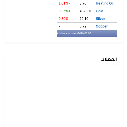
-1.01%
3.76
Heating Oil
+0.36%
4320.70
Gold
-0.30%
62.10
Silver
-
6.72
Copper
» Add to your site
2026.08.05
العملات