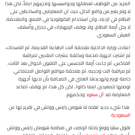
المزيد من التوظيف لعملائها وجواسيسها وتدريبهم ايضاً، لكن هذا
لا ولم يغير من واقع الحال، حيث ان المعارضين والساخطين على
النظام في ازدياد، وان استخدام التكنولوجيا في القمع، والملاحقة،
لا يحل أزمة النظام، ولا يوقف الإنهيارات في جدران وأسقف
العرش السعودي.
اعتادت وزارة الداخلية ملاحقة آلات الطباعة القديمة، ثم الناسخات،
ثم اشترت اجهزة ضخمة وبكلفة عشرات الملايين لمراقبة
الفاكس، ثم جاءت أزمة التجسس على التلفون الجوال بعد الثابت،
ثم مراقبة النت وحجبه، ثم ملاحقة مواقع التواصل الاجتماعي
خاصة تويتر وتهديدها العلني في الصحافة بأن لديها أجهزة
توصلها للمغردين اينما كانوا.. لكن كل هذا، لم يوقف تصاعد
المعارضة ضد
آل سعود
وحكمهم.
هذا شيء جديد تنقله لنا هيومن رايتس ووتش في تقرير لها عن
السعودية
.
تقول سنثيا وونغ باحثة الإنترنت في منظمة هيومان رايتس ووتش