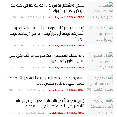
بلينكن: واشنطن تدرس تدابير جوابية بما في ذلك ضد
الرياض بعد قرار “أوبك +”
SADA AL ARAB صدى العرب
BY
أكتوبر 7, 2022
0
168
“نيويورك تايمز”: السعوديون أرسلوا بيانات للإدارة
الأميركية توضح أن قرار أوبك+ لم يكن “رصاصة بوجه
بايدن”
SADA AL ARAB صدى العرب
BY
أكتوبر 7, 2022
0
190
وزير الدفاع السعودي بحث مع نظيره الأميركي سبل
تعزيز التعاون العسكري
SADA AL ARAB صدى العرب
BY
أكتوبر 5, 2022
0
201
السعودية أعلنت منح اليمن وقودا لتشغيل 70 محطة
لتوليد الكهرباء بـ200 مليون دولار
SADA AL ARAB صدى العرب
BY
سبتمبر 29, 2022
0
189
‏رئيس شركة تأمين بالمملكة يعلن عن توفر منتج
“التأمين على الحياة” قريبا في السعودية
SADA AL ARAB صدى العرب
BY
سبتمبر 29, 2022
0
147