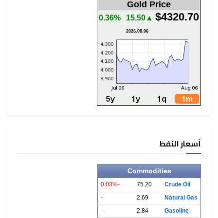
Gold Price
$4320.70
0.36%
▲15.50
2026.08.06
أسعار النفط
Commodities
-0.03%
75.20
Crude Oil
-
2.69
Natural Gas
-
2.84
Gasoline