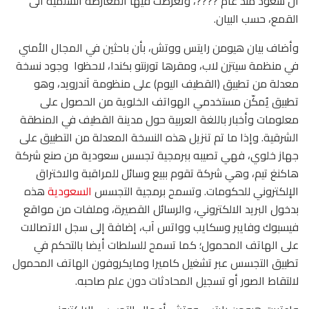
ال سعود منذ عام ????، وتعرضت فيها المعارضة السلمية الى
القمع، حسب البيان.
وأضاف بيان هيومن رايتس ووتش، بأن باحثين في المجال الأمني
في منظمة سيتزن لاب، ومقرها تورنتو بكندا، لاحظوا وجود نسخة
معدلة من تطبيق (القطيف اليوم) على منظومة آندرويد، وهو
تطبيق يُمكّن مستخدمي الهواتف الخلوية من الحصول على
معلومات وأخبار باللغة العربية حول مدينة القطيف في المنطقة
الشرقية. وإذا ما تم تنزيل هذه النسخة المعدلة من التطبيق على
جهاز خلوي، فهي تصيبه ببرمجية تجسس سعودية من صنع شركة
هاكنغ تيم، وهي شركة تقوم ببيع وسائل للمراقبة والاختراق
الإلكتروني للحكومات. وتسمح برمجية التجسس
السعودية
هذه
بدخول البريد الالكتروني، والرسائل القصيرة، وملفات من مواقع
فيسبوك وفايبر وسكايب وواتس آب، إضافة إلى سجل الاتصالات
على الهاتف المحمول؛ كما تسمح للسلطات أيضا بالتحكم في
تطبيق التجسس عبر تشغيل كاميرا ومايكروفون الهاتف المحمول
لالتقاط الصور أو تسجيل المحادثات دون علم صاحبه.