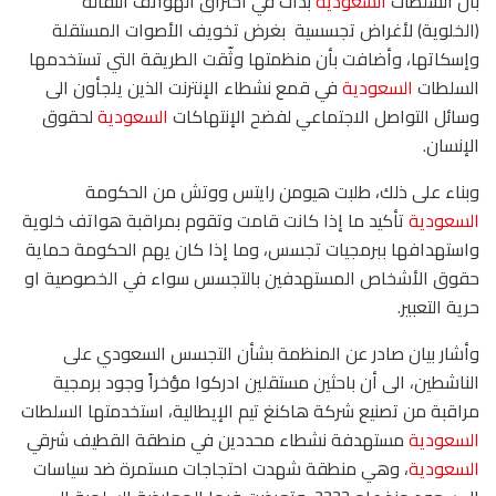
بأن السلطات
السعودية
بدأت في اختراق الهواتف النقالة
(الخلوية) لأغراض تجسسية بغرض تخويف الأصوات المستقلة
وإسكاتها، وأضافت بأن منظمتها وثّقت الطريقة التي تستخدمها
السلطات
السعودية
في قمع نشطاء الإنترنت الذين يلجأون الى
وسائل التواصل الاجتماعي لفضح الإنتهاكات
السعودية
لحقوق
الإنسان.
وبناء على ذلك، طلبت هيومن رايتس ووتش من الحكومة
السعودية
تأكيد ما إذا كانت قامت وتقوم بمراقبة هواتف خلوية
واستهدافها ببرمجيات تجسس، وما إذا كان يهم الحكومة حماية
حقوق الأشخاص المستهدفين بالتجسس سواء في الخصوصية او
حرية التعبير.
وأشار بيان صادر عن المنظمة بشأن التجسس السعودي على
الناشطين، الى أن باحثين مستقلين ادركوا مؤخراً وجود برمجية
مراقبة من تصنيع شركة هاكنغ تيم الإيطالية، استخدمتها السلطات
السعودية
مستهدفة نشطاء محددين في منطقة القطيف شرقي
السعودية
، وهي منطقة شهدت احتجاجات مستمرة ضد سياسات