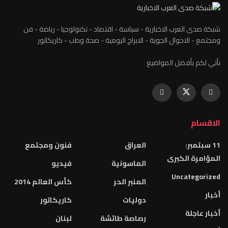
شبكة صدى العرب الاخبارية - سياسة - اقتصاد - تكنولوجيا - رياضة - فن
ومجتمع - الاحوال الجوية - الابراج اليومية - صحة وطب - كاريكاتور
نأتي لكم بأفضل المواضيع
الاقسام
11 سبتمبر:
العراق
فنون ومجتمع
المؤامرة الكبرى
الماسونية
فيديو
Uncategorized
المنبر الحر
كأس العالم 2014
أخبار
دوليات
كاريكاتور
أخبار عاجلة
رصاصة طائشة
لبنان