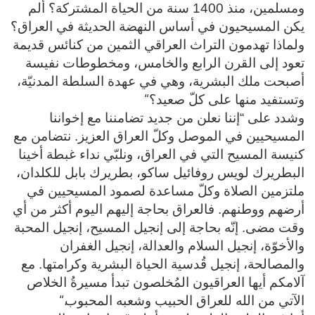
ومسلمين، منذ 1400 سنة من الحياة المشتركة؟ ألم
يكن المسيحيون في أساس النهضة الحديثة في العراق؟
ولماذا تهدمون التراث العراقي الثمين من كنائس قديمة
تعود إلى القرن الرابع والخامس، ومخطوطات نفيسة
أصبحت ملك البشرية، وهي في عهدة السلطة المدنيّة،
“
وتستفيد منها على كلّ صعيد؟
وشدد على “إننا نعلن من جديد تضامننا مع إخواننا
المسيحيين في الموصل وكلّ العراق العزيز. نتضامن مع
كنيسة المسيح التي في العراق، ونلبّي نداء غبطة أخينا
البطريرك لويس روفائيل ساكو، بطريرك بابل للكلدان،
ملتزمين الصلاة وكلّ مساعدة لصمود المسيحيين في
أرضهم ووطنهم. فالعراق بحاجة إليهم اليوم أكثر من أي
وقت مضى. إنّه بحاجة إلى إنجيل المسيح، إنجيل المحبة
والأخوّة، إنجيل السلام والعدالة، إنجيل الغفران
والمصالحة، إنجيل قُدسية الحياة البشرية وكرامتها. مع
آلامكم أيها العراقيون المُخلصون تبدأ مسيرةُ الخلاص
“.
الآتي من الله للعراق الحبيب وشعبه المحبوب