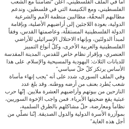
أما في الملف الفلسطيني، أعلن “تضامننا مع الشعب
الفلسطيني، ومع الكنيسة التي في فلسطين، وندعم
مطالبهم المحقّة، مطالبين منظمة الأمم والشرعية
الدولية، بعودة اللاجئين إلى أراضيهم الأصلية، وبإقامة
الدولة الفلسطينية المستقلّة، وعاصمتها القدس، وفقاً
لمبدأ الدولتَين، وبإنهاء الاحتلال الإسرائيلي للأراضي
الفلسطينية والعربية الأخرى، وكلّ أنواع التمييز
العنصري، وبإقرار نظام خاص للقدس، المدينة المقدسة
للديانات الثلاث: اليهودية والمسيحية والإسلام. على هذا
“.
الأساس يرتكز كلّ حلّ سياسي
وفي الملف السوري، شدد على أنه “يجب إنهاء مأساة
شعب يُطرد بعنف من أرضه ووطنه. وقد بلغ عدد
النازحين من بيوتهم وأراضيهم العشرة ملايين. إنّها حرب
عبثية يقع ضحيتها الأبرياء. فمن واجب الإخوة السوريين،
نظاماً ومعارضة، حلّ مشاكلهم بالطرق السلمية،
بموآزرة الأسرة الدولية والدول الصديقة. إنّنا نصلّي من
“.
أجل هذه الغاية