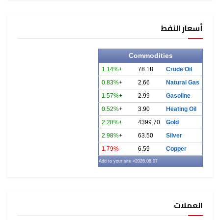
أسعار النفط
Commodities
+1.14%
78.18
Crude Oil
+0.83%
2.66
Natural Gas
+1.57%
2.99
Gasoline
+0.52%
3.90
Heating Oil
+2.28%
4399.70
Gold
+2.98%
63.50
Silver
-1.79%
6.59
Copper
» Add to your site
2026.08.07
العملات