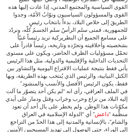
القوى السياسية والمجتمع المدني، إذا عادت إليها هذه
القوى والمسؤولون السياسيون ونوّابُ الأمّة، وجدوا
الطريقَ إلى خلاص البلاد، بدءاً بانتخاب رئيسٍ
للجمهورية، فمتى سلم الرأسُ سلم الجسمُ كلّه، ونردّد
على مسامع الجميع أن البطريركية تريد رئيساً غنيّاً
بشخصيته وأخلاقيته وتجرّده وتاريخه، رئيساً قادراً على
تحمّل مسؤوليات الظرف الحاضر، ويكون على مستوى
التحديات الداخلية والإقليمية والدولية، مثل هذا الرئيس
يأتي فقط بنتيجة عمليات الاقتراع اليومية والتشاور بين
الكتل النيابية، والرئيس الذي يُنتخب بهذه الطريقة، وبها
“.
فقط، يكون الرئيس الأفضل والأنسب والمنشود
في الملف العراقي، رأى انه “لم يكن أحد يتصوّر ما آلت
إليه البلاد من نزاع وحرب وخراب وقتل ودمار على أيدي
مكوّنات هذا الوطن. ولم يخطر على بال أحد أن تعود
منظّمة “
داعش
” أي “الدولة الإسلامية في العراق
والشام”، بالإنسانية والمدنية إلى هذا الحدّ من التراجع
إلى الوراء، حتى الوصول إلى تهديد المسيحيين الآمنين