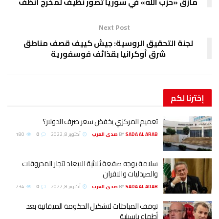
مأزق «حزب الله» في سوريا تصوّر نظيف لمخرج أنظف
Next Post
لجنة التحقيق الروسية: جيش كييف قصف مناطق
شرق أوكرانيا بقذائف فوسفورية
إخترنا
لكم
تعميم المركزي يخفض سعر صرف الدولار؟
SADA AL ARAB صدى العرب
BY
أكتوبر 8, 2022
0
180
سلامة يوجه صفعة ثلاثية الابعاد لتجار المحروقات
والصيدليات والافران
SADA AL ARAB صدى العرب
BY
أكتوبر 8, 2022
0
234
توقف المباحثات لتشكيل الحكومة الميقاتية بعد
أطماع باسيلية