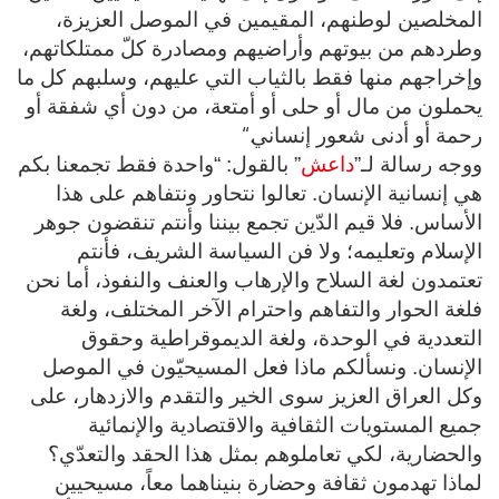
المخلصين لوطنهم، المقيمين في الموصل العزيزة،
وطردهم من بيوتهم وأراضيهم ومصادرة كلّ ممتلكاتهم،
وإخراجهم منها فقط بالثياب التي عليهم، وسلبهم كل ما
يحملون من مال أو حلى أو أمتعة، من دون أي شفقة أو
“.
رحمة أو أدنى شعور إنساني
ووجه رسالة لـ”
داعش
” بالقول: “واحدة فقط تجمعنا بكم
هي إنسانية الإنسان. تعالوا نتحاور ونتفاهم على هذا
الأساس. فلا قيم الدّين تجمع بيننا وأنتم تنقضون جوهر
الإسلام وتعليمه؛ ولا فن السياسة الشريف، فأنتم
تعتمدون لغة السلاح والإرهاب والعنف والنفوذ، أما نحن
فلغة الحوار والتفاهم واحترام الآخر المختلف، ولغة
التعددية في الوحدة، ولغة الديموقراطية وحقوق
الإنسان. ونسألكم ماذا فعل المسيحيّون في الموصل
وكل العراق العزيز سوى الخير والتقدم والازدهار، على
جميع المستويات الثقافية والاقتصادية والإنمائية
والحضارية، لكي تعاملوهم بمثل هذا الحقد والتعدّي؟
لماذا تهدمون ثقافة وحضارة بنيناهما معاً، مسيحيين