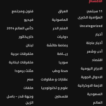
الاقسام
11 سبتمبر:
العراق
فنون ومجتمع
المؤامرة الكبرى
الماسونية
فيديو
Uncategorized
المنبر الحر
كأس العالم 2014
أخبار
دوليات
كاريكاتور
أخبار عاجلة
رصاصة طائشة
لبنان
أدب وشعر
ريــاضة
متفرقات عربية
اقتصاد
سوريا
متفرقات لبنانية
الابراج اليومية
صحة وطب
مثلث برمودا
الاحوال الجوية
عقارات و مقاولات
مصر
الازمة الاوكرانية
علوم و تكنولوجيا
ملفات
السعودية
فلسطين
وجهة قدر – باسل
العالم
الزين