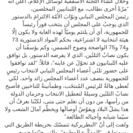
وخلال عشاء اللجنة الأسقفية لوسائل الإعلام، أعلن انه
“مرّةً أخرى نطالب، مع اللبنانيين المخلصين،
رئيسَ
المجلس النيابي
ونوّابَ الأمّة الالتزامَ بالدستور
الذي يوجبُ على المجلس أن ينتخب فوراً رئيساً
للجمهورية، أي أن يلتئم يوميّاً لهذه الغاية ولا يكون إلّا
هيئة انتخابية لا اشتراعية، بحكم المواد الدستورية 73
و74 و75 الواضحة وضوح الشمس، وكم يؤسفُنا أن
يكون نصابُ الثلثَين، الذي لا يفرضه الدستور، بل توافق
عليه اللبنانيون قد تحوّلَ عن غايته”، قائلاً: “لقد توافقوا
على حضور ثلثَي أعضاء المجلس النيابي لانتخاب رئيسٍ
للجمهورية بنصف عدد أعضاء المجلس زائد واحد، لكي
تُعطى هالةٌ للرئيس المُنتخَب، وطمأنينةٌ للناخبين فأصبح
نصابُ الثلثَين وسيلةً لتعطيل الانتخاب وحرمان الدولة
من رأسها، من دون أن نعلم حتى متى، لكنّنا نعرفُ أن
هذا يشلّ البلاد ويقوّضُ أوصالَها ويحطّم آمالَ الشعب ولا
“.
سيّما شبابه وأجياله الطالعة
ولفت إلى أنّ “البطريركية تتمسّك بخريطة الطريق التي
رسمتها في “المذكّرة الوطنية”، والتي حيّتها جميع