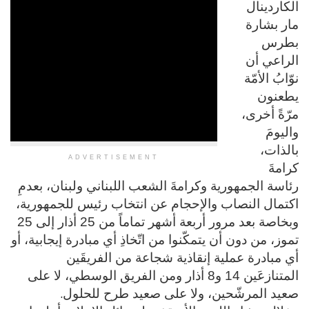
الكاردينال
مار بشارة
بطرس
الراعي أن
نوّابُ الأمّة
يطعنون
مرّةً أخرى،
واليومَ
بالذات،
ADVERTISEMENT
كرامةَ
رئاسة الجمهورية وكرامةَ الشعب اللبناني ولبنان، بعدمِ
اكتمال النصاب والإحجام عن انتخاب رئيس للجمهورية،
وبخاصة بعد مرور أربعة أشهر تماماً من 25 أذار إلى 25
تموز، من دون أن يتمكّنوا من اتّخاذِ أي مبادرة إيجابية، أو
أي مبادرة عملية إنقاذية شجاعة من الفريقَين
المتنازعَين 14 و8 أذار ومن الفريق الوسطي، لا على
.
صعيد المرشّحين، ولا على صعيد طرح للحلول