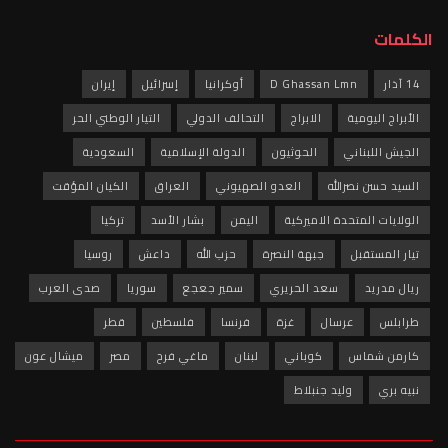
الكلمات
14 آذار
D Ghassan Lmn
أوكرانيا
إسرائيل
إيران
الأبراج اليومية
الابراج
التحالف الدولي
التيار الوطني الحر
الجيش اللبناني
الحوثيون
الدولة الإسلامية
السعودية
السيد حسن نصرالله
العدو الصهيوني
العراق
الكيان المؤقت
الولايات المتحدة الاميركية
اليمن
بشار الأسد
تركيا
تيار المستقبل
جبهة النصرة
حزب الله
داعش
روسيا
ريال مدريد
سعد الحريري
سمير جعجع
سوريا
صدى العرب
طرابلس
عرسال
غزة
فرنسا
فلسطين
قطر
كارمن شماس
كوباني
لبنان
ماغي فرح
مصر
ميشال عون
نبيه بري
وليد جنبلاط