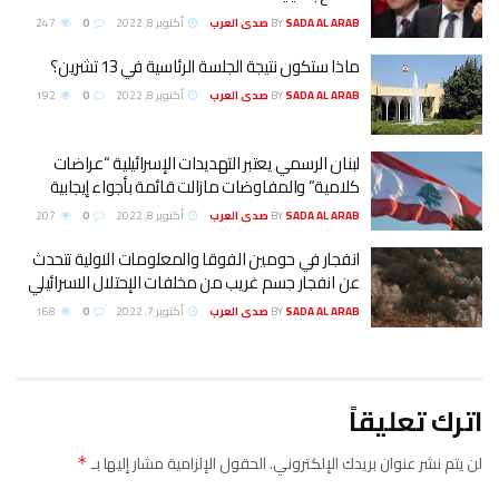
SADA AL ARAB صدى العرب
BY
أكتوبر 8, 2022
0
247
ماذا ستكون نتيجة الجلسة الرئاسية في 13 تشرين؟
SADA AL ARAB صدى العرب
BY
أكتوبر 8, 2022
0
192
لبنان الرسمي يعتبر التهديدات الإسرائيلية “عراضات
كلامية” والمفاوضات مازالت قائمة بأجواء إيجابية
SADA AL ARAB صدى العرب
BY
أكتوبر 8, 2022
0
207
انفجار في حومين الفوقا والمعلومات الاولية تتحدث
عن انفجار جسم غريب من مخلفات الإحتلال الاسرائيلي
SADA AL ARAB صدى العرب
BY
أكتوبر 7, 2022
0
168
اترك تعليقاً
لن يتم نشر عنوان بريدك الإلكتروني.
الحقول الإلزامية مشار إليها بـ
*