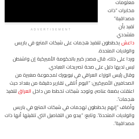
معلومات
مخابرات “ذات
مصداقية”
تفيد بأن
ADVERTISEMENT
متشددي
داعش
يخططون لتنفيذ هجمات على شبكات المترو في باريس
والولايات المتحدة.
وردا على ذلك، قال مصدر كبير بالحكومة الأميركية إن واشنطن
ليس لديها دليل على صحة تصريحات العبادي.
وقال رئيس الوزراء العراقي في نيويورك لمجموعة صغيرة من
الصحافيين الأميركيين: “اليوم أتلقى تقارير دقيقة من بغداد حيث
اعتقلت بضعة عناصر، وتوجد شبكات تخطط من داخل
العراق
لتنفيذ
هجمات”.
وأضاف “إنهم يخططون لهجمات في شبكات المترو في باريس
والولايات المتحدة”. وتابع: “يبدو من التفاصيل التي تلقيتها أنها ذات
مصداقية”.