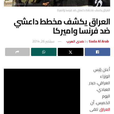
العراق يكشف مخطط داعشي ضد فرنسا واميركا
العراق يكشف مخطط داعشي
ضد فرنسا واميركا
Sada Al Arab صدى العرب
by
سبتمبر 26, 2014
أعلن رئيس
الوزراء
العراقي، حيدر
العبادي،
اليوم
الخميس، أن
العراق
تلقى