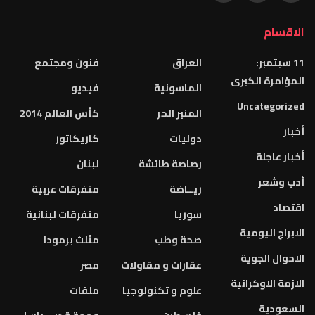
الاقسام
11 سبتمبر:
العراق
فنون ومجتمع
المؤامرة الكبرى
الماسونية
فيديو
Uncategorized
المنبر الحر
كأس العالم 2014
أخبار
دوليات
كاريكاتور
أخبار عاجلة
رصاصة طائشة
لبنان
أدب وشعر
ريــاضة
متفرقات عربية
اقتصاد
سوريا
متفرقات لبنانية
الابراج اليومية
صحة وطب
مثلث برمودا
الاحوال الجوية
عقارات و مقاولات
مصر
الازمة الاوكرانية
علوم و تكنولوجيا
ملفات
السعودية