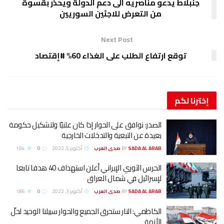
جنبلاط يدعو مناصريه الى دعم الدولة ويحذر بقسوة
من التعرض للاجئين السوريين
Next Post
توقع ارتفاع الطلب على الغذاء 60% #إقتصاد
إخترنا
لكم
الصدر: نوافق على الحوار إذا كان علنيًا ولتشكيل حكومة
بعيدة عن التبعية والتدخلات الخارجية
SADA AL ARAB صدى العرب
BY
أكتوبر 5, 2022
0
194
الحرس الثوري الإيراني أعلن استهداف 40 هدفا تابعا
لإسرائيل في شمال العراق
SADA AL ARAB صدى العرب
BY
أكتوبر 3, 2022
0
186
الكاظمي: النار ستحرق الجميع والحوار سبيلنا الوحيد لحلّ
الأزمة