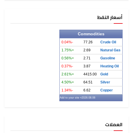
أسعار النفط
Commodities
-0.04%
77.26
Crude Oil
+1.75%
2.69
Natural Gas
+0.56%
2.71
Gasoline
-0.37%
3.87
Heating Oil
+2.61%
4415.00
Gold
+4.50%
64.51
Silver
-1.34%
6.62
Copper
» Add to your site
2026.08.06
العملات