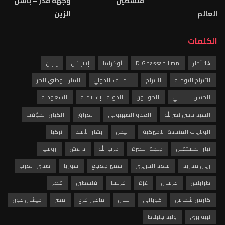
فلسطين
وجهة قدر – باسل
العالم
الزين
الكلمات
14 آذار
D Ghassan Lmn
أوكرانيا
إسرائيل
إيران
الأبراج اليومية
الابراج
التحالف الدولي
التيار الوطني الحر
الجيش اللبناني
الحوثيون
الدولة الإسلامية
السعودية
السيد حسن نصرالله
العدو الصهيوني
العراق
الكيان المؤقت
الولايات المتحدة الاميركية
اليمن
بشار الأسد
تركيا
تيار المستقبل
جبهة النصرة
حزب الله
داعش
روسيا
ريال مدريد
سعد الحريري
سمير جعجع
سوريا
صدى العرب
طرابلس
عرسال
غزة
فرنسا
فلسطين
قطر
كارمن شماس
كوباني
لبنان
ماغي فرح
مصر
ميشال عون
نبيه بري
وليد جنبلاط