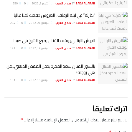
SADA AL ARAB صدى العرب
BY
أكتوبر 3, 2022
0
250
“كارثة” في ليلة الزفاف.. العروس دفعت ثمنا غاليا
SADA AL ARAB صدى العرب
BY
سبتمبر 24, 2022
0
254
الجيش اللبناني يوقف الفنان وديع الشيخ في صيدا!
SADA AL ARAB صدى العرب
BY
سبتمبر 19, 2022
0
171
بالصور: الفنان سعد المجرد يدخل القفص الذهبي..من
هي زوجته؟
SADA AL ARAB صدى العرب
BY
سبتمبر 15, 2022
0
151
اترك تعليقاً
لن يتم نشر عنوان بريدك الإلكتروني.
الحقول الإلزامية مشار إليها بـ
*