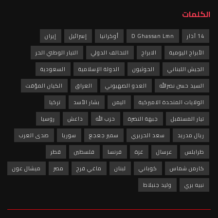
الكلمات
14 آذار
D Ghassan Lmn
أوكرانيا
إسرائيل
إيران
الأبراج اليومية
الابراج
التحالف الدولي
التيار الوطني الحر
الجيش اللبناني
الحوثيون
الدولة الإسلامية
السعودية
السيد حسن نصرالله
العدو الصهيوني
العراق
الكيان المؤقت
الولايات المتحدة الاميركية
اليمن
بشار الأسد
تركيا
تيار المستقبل
جبهة النصرة
حزب الله
داعش
روسيا
ريال مدريد
سعد الحريري
سمير جعجع
سوريا
صدى العرب
طرابلس
عرسال
غزة
فرنسا
فلسطين
قطر
كارمن شماس
كوباني
لبنان
ماغي فرح
مصر
ميشال عون
نبيه بري
وليد جنبلاط