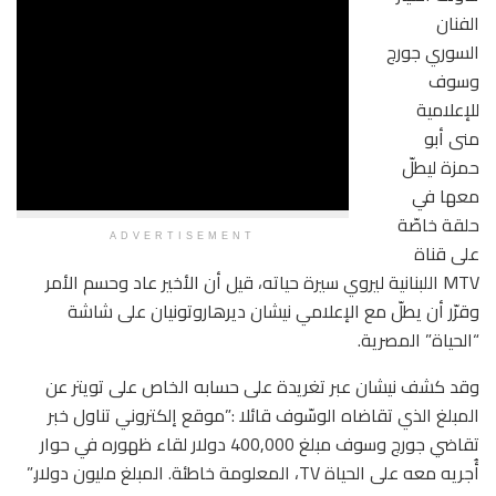
الفنان
السوري جورج
وسوف
للإعلامية
منى أبو
حمزة ليطلّ
معها في
حلقة خاصّة
ADVERTISEMENT
على قناة
MTV اللبنانية ليروي سيرة حياته، قيل أن الأخير عاد وحسم الأمر
وقرّر أن يطلّ مع الإعلامي نيشان ديرهاروتونيان على شاشة
“الحياة” المصرية.
وقد كشف نيشان عبر تغريدة على حسابه الخاص على تويتر عن
المبلغ الذي تقاضاه الوسّوف قائلا :”موقع إلكتروني تناول خبر
تقاضي جورج وسوف مبلغ 400,000 دولار لقاء ظهوره في حوار
أُجريه معه على الحياة TV، المعلومة خاطئة. المبلغ مليون دولار.”