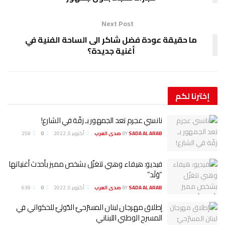
Next Post
ما حقيقة عودة فضل شاكر الى الساحة الفنية في
أغنية جديدة؟
إخترنا
لكم
نانسي عجرم تعد الجمهور بـ زفّة في الشارع!
SADA AL ARAB صدى العرب
BY
أكتوبر 5, 2022
0
259
فيديو: هيفاء وهبي تتغزّل بشخص مميز بأحدث أغنياتها
“وَلَد”
SADA AL ARAB صدى العرب
BY
أكتوبر 5, 2022
0
639
إطلاق مهرجان لبنان المسرّحيّ الدّوليّ للحكواتي في
المسرح الوطني اللبناني