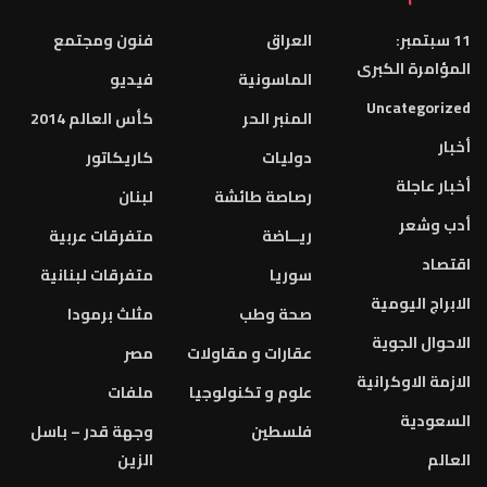
11 سبتمبر:
العراق
فنون ومجتمع
المؤامرة الكبرى
الماسونية
فيديو
Uncategorized
المنبر الحر
كأس العالم 2014
أخبار
دوليات
كاريكاتور
أخبار عاجلة
رصاصة طائشة
لبنان
أدب وشعر
ريــاضة
متفرقات عربية
اقتصاد
سوريا
متفرقات لبنانية
الابراج اليومية
صحة وطب
مثلث برمودا
الاحوال الجوية
عقارات و مقاولات
مصر
الازمة الاوكرانية
علوم و تكنولوجيا
ملفات
السعودية
فلسطين
وجهة قدر – باسل
العالم
الزين