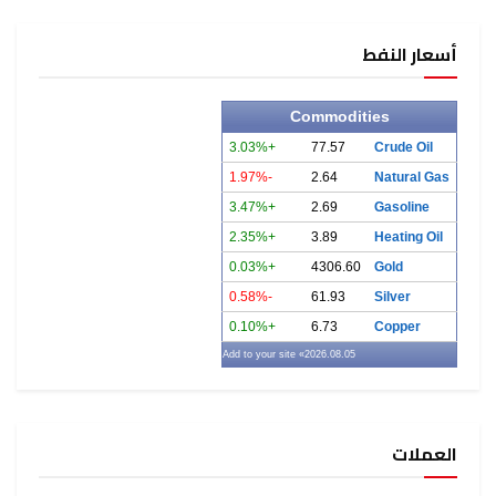
أسعار النفط
Commodities
+3.03%
77.57
Crude Oil
-1.97%
2.64
Natural Gas
+3.47%
2.69
Gasoline
+2.35%
3.89
Heating Oil
+0.03%
4306.60
Gold
-0.58%
61.93
Silver
+0.10%
6.73
Copper
» Add to your site
2026.08.05
العملات