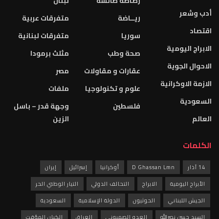
رصاصة طائشة
لبنان
أدب وشعر
ريــاضة
متفرقات عربية
اقتصاد
سوريا
متفرقات لبنانية
الابراج اليومية
صحة وطب
مثلث برمودا
الاحوال الجوية
عقارات و مقاولات
مصر
الازمة الاوكرانية
علوم و تكنولوجيا
ملفات
السعودية
فلسطين
وجهة قدر – باسل
العالم
الزين
الكلمات
14 آذار
D Ghassan Lmn
أوكرانيا
إسرائيل
إيران
الأبراج اليومية
الابراج
التحالف الدولي
التيار الوطني الحر
الجيش اللبناني
الحوثيون
الدولة الإسلامية
السعودية
السيد حسن نصرالله
العدو الصهيوني
العراق
الكيان المؤقت