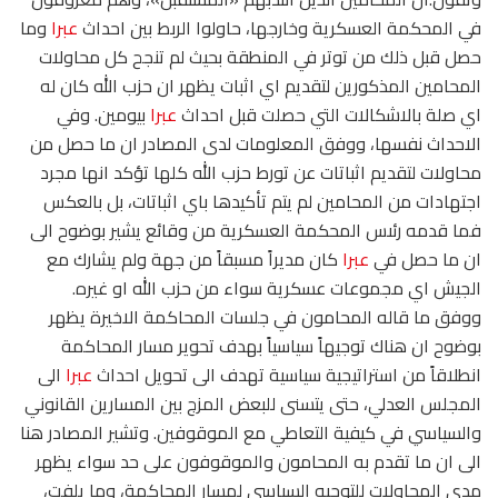
في المحكمة العسكرية وخارجها، حاولوا الربط بين احداث
عبرا
وما
حصل قبل ذلك من توتر في المنطقة بحيث لم تنجح كل محاولات
المحامين المذكورين لتقديم اي اثبات يظهر ان حزب الله كان له
اي صلة بالاشكالات التي حصلت قبل احداث
عبرا
بيومين. وفي
الاحداث نفسها، ووفق المعلومات لدى المصادر ان ما حصل من
محاولات لتقديم اثباتات عن تورط حزب الله كلها تؤكد انها مجرد
اجتهادات من المحامين لم يتم تأكيدها باي اثباتات، بل بالعكس
فما قدمه رئىس المحكمة العسكرية من وقائع يشير بوضوح الى
ان ما حصل في
عبرا
كان مديراً مسبقاً من جهة ولم يشارك مع
الجيش اي مجموعات عسكرية سواء من حزب الله او غيره.
ووفق ما قاله المحامون في جلسات المحاكمة الاخيرة يظهر
بوضوح ان هناك توجيهاً سياسياً بهدف تحوير مسار المحاكمة
انطلاقاً من استراتيجية سياسية تهدف الى تحويل احداث
عبرا
الى
المجلس العدلي، حتى يتسنى للبعض المزج بين المسارين القانوني
والسياسي في كيفية التعاطي مع الموقوفين. وتشير المصادر هنا
الى ان ما تقدم به المحامون والموقوفون على حد سواء يظهر
مدى المحاولات للتوجيه السياسي لمسار المحاكمة، وما يلفت،