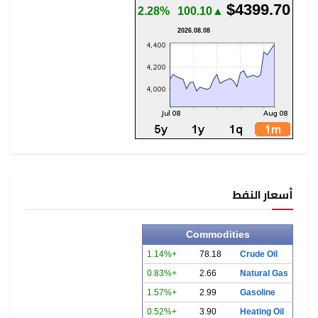
$4399.70
2.28%
▲100.10
2026.08.08
أسعار النفط
Commodities
+1.14%
78.18
Crude Oil
+0.83%
2.66
Natural Gas
+1.57%
2.99
Gasoline
+0.52%
3.90
Heating Oil