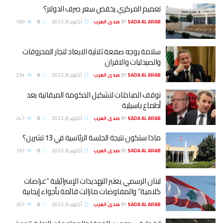
تعميم المركزي يخفض سعر صرف الدولار؟
SADA AL ARAB صدى العرب
BY
أكتوبر 8, 2022
0
180
سلامة يوجه صفعة ثلاثية الابعاد لتجار المحروقات
والصيدليات والافران
SADA AL ARAB صدى العرب
BY
أكتوبر 8, 2022
0
234
توقف المباحثات لتشكيل الحكومة الميقاتية بعد
أطماع باسيلية
SADA AL ARAB صدى العرب
BY
أكتوبر 8, 2022
0
247
ماذا ستكون نتيجة الجلسة الرئاسية في 13 تشرين؟
SADA AL ARAB صدى العرب
BY
أكتوبر 8, 2022
0
192
لبنان الرسمي يعتبر التهديدات الإسرائيلية “عراضات
كلامية” والمفاوضات مازالت قائمة بأجواء إيجابية
SADA AL ARAB صدى العرب
BY
أكتوبر 8, 2022
0
207