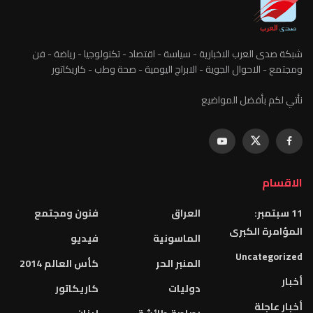
شبكة صدى العرب الاخبارية - سياسة - اقتصاد - تكنولوجيا - رياضة - فن
ومجتمع - الاحوال الجوية - الابراج اليومية - صحة وطب - كاريكاتور
نأتي لكم بأفضل المواضيع
الاقسام
11 سبتمبر:
العراق
فنون ومجتمع
المؤامرة الكبرى
الماسونية
فيديو
Uncategorized
المنبر الحر
كأس العالم 2014
أخبار
دوليات
كاريكاتور
أخبار عاجلة