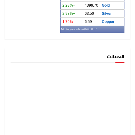
+2.28%
4399.70
Gold
+2.98%
63.50
Silver
-1.79%
6.59
Copper
» Add to your site
2026.08.07
العملات