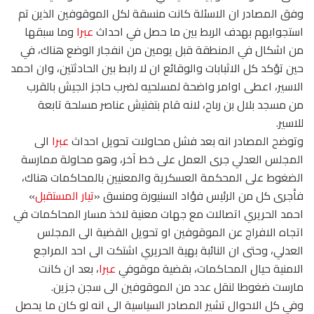
وفق المصادر ان الاسئلة كانت منسقة لكل الموقوفين الذين تم
استجوابهم بهدف الربط بين ما حصل في احداث
عبرا
وما سبقها
من اشكال في المنطقة قبل يومين من انفجار الوضع هناك، في
حين تؤكد كل الاثبابات والوقائع ان لا رابط بين الحادثتين، وان احمد
الاسير، اعطى اوامر واضحة لمسلحيه لضرب حاجز الجيش بالقرب
من مسجد بلال بن رباح، لانه قام بتفتيش عناصر مسلحة تابعة
للاسير.
وتوضح المصادر انه بعد فشل محاولات تحويل احداث
عبرا
الى
المجلس العدلي جرى العمل على خط آخر، وهو محاولة ممارسة
الضغوط على المحكمة العسكرية والمعنيين بالمحاكمات هناك،
فأجرى كل من الرئيس فؤاد السنيورة ومنسق «
تيار المستقبل
»
احمد الحريري اتصالات مع جهات معنية لاخذ مسار المحاكمات في
اتجاه الافراج عن الموقوفين او تحويل القضية الى المجلس
العدلي، وحتى ان النائبة بهية الحريري اشتكت الى احد المراجع
الامنية حيال المحاكمات، بقضية موقوفي
عبرا
، بعد ان كانت
مارست ضغوطا لنقل عدد من الموقوفين الى سجن جزين.
وفي كل الاحوال تشير المصادر السياسية الى انه لو كان ما يحصل