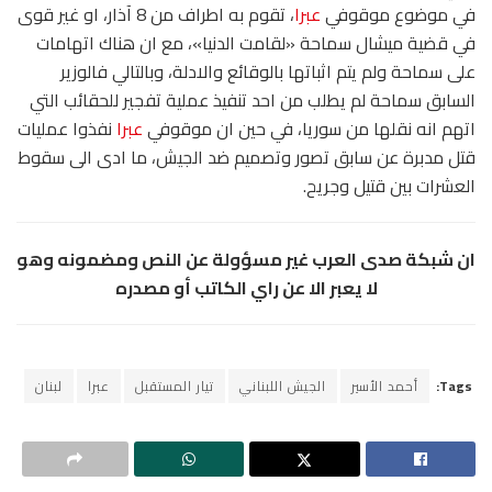
في موضوع موقوفي
عبرا
، تقوم به اطراف من 8 آذار، او غير قوى
في قضية ميشال سماحة «لقامت الدنيا»، مع ان هناك اتهامات
على سماحة ولم يتم اثباتها بالوقائع والادلة، وبالتالي فالوزير
السابق سماحة لم يطلب من احد تنفيذ عملية تفجير للحقائب التي
اتهم انه نقلها من سوريا، في حين ان موقوفي
عبرا
نفذوا عمليات
قتل مدبرة عن سابق تصور وتصميم ضد الجيش، ما ادى الى سقوط
العشرات بين قتيل وجريح.
ان شبكة صدى العرب غير مسؤولة عن النص ومضمونه وهو
لا يعبر الا عن راي الكاتب أو مصدره
Tags:
أحمد الأسير
الجيش اللبناني
تيار المستقبل
عبرا
لبنان