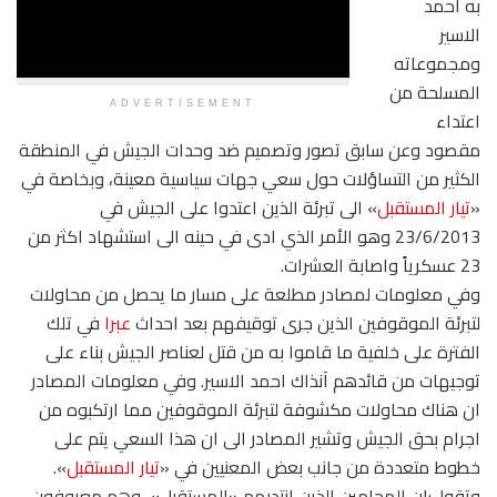
به احمد
الاسير
ومجموعاته
المسلحة من
ADVERTISEMENT
اعتداء
مقصود وعن سابق تصور وتصميم ضد وحدات الجيش في المنطقة
الكثير من التساؤلات حول سعي جهات سياسية معينة، وبخاصة في
«
تيار المستقبل
» الى تبرئة الذين اعتدوا على الجيش في
23/6/2013 وهو الأمر الذي ادى في حينه الى استشهاد اكثر من
23 عسكرياً واصابة العشرات.
وفي معلومات لمصادر مطلعة على مسار ما يحصل من محاولات
لتبرئة الموقوفين الذين جرى توقيفهم بعد احداث
عبرا
في تلك
الفترة على خلفية ما قاموا به من قتل لعناصر الجيش بناء على
توجيهات من قائدهم آنذاك احمد الاسير. وفي معلومات المصادر
ان هناك محاولات مكشوفة لتبرئة الموقوفين مما ارتكبوه من
اجرام بحق الجيش وتشير المصادر الى ان هذا السعي يتم على
خطوط متعددة من جانب بعض المعنيين في «
تيار المستقبل
».
وتقول:ان المحامين الذين انتدبهم «المستقبل»، وهم معروفون