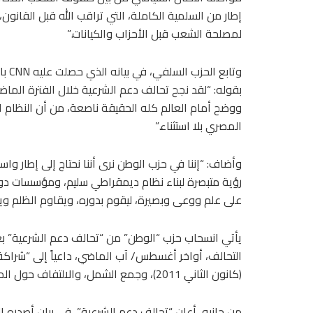
إطار من السلمية الكاملة، التي تراقب الله قبل القانون
لمصلحة الشعب قبل الأحزاب والكيانات.”
وتابع الحزب السلفي، في بيانه الذي حصلت عليه
CNN
بال
بقوله: “لقد نجح تحالف دعم الشرعية خلال الفترة الماضي
ووضح أمام العالم كله الحقيقة ناصعة، من أن النظام
المصري بلا استثناء.”
وأضاف: “إننا في حزب الوطن نرى أننا نحتاج إلى إطار
رؤية متبصرة لبناء نظام ديمقراطي سليم، ومؤسسات دولة
على علم ووعى وبصيرة، ليقوم بدوره، ويقاوم الظلم ويخ
يأتي انسحاب حزب “الوطن” من “تحالف دعم الشرعية” بعد
(كانون الثاني 2011)، وجمع الشمل، والالتفاف حول المطالب الوطنية.”
من جانبه، أعلن “تحالف دعم الشرعية”، في بيان أصدره الأر