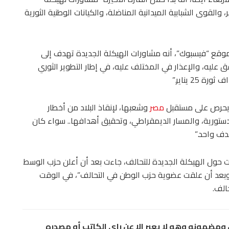
 للاستفادة من طاقات جديدة لشباب ثورة 25 يناير، والقوى الشبابية الميدانية المناضلة، والكيانات الوطنية الثورية
موقع “فيسبوك”، أنه مشاورات الهيكلة الجديدة تهدف إلى
ق عليه، والإعذار في المختلف عليه، في إطار التطوير الثوري
2 يناير.”
ن يحرص على مستقبل
مصر
وشعبها، لإنقاذ البلاد من أخطار
الدستورية، والمسار الديمقراطي، وتحقيق أهدافها.. سواء كان
دف واحد.”
ت حول الهيكلة الجديدة للتحالف، جاءت بعد أن أعلن حزب الوسط
 وبعد أن علقت عضوية حزب الوطن في التحالف”، في الوقت
الف.
مضمونه وهو لا يعبر الا عن راي الكاتب أو مصدره