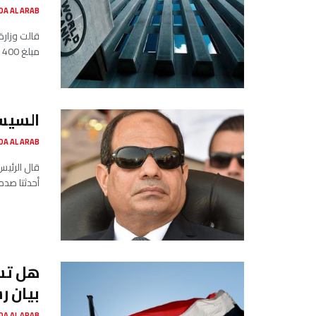
SADA AL ARAB صدى ا
قالت وزارة
مبلغ 400 مليون دولار، تخصص لعدة مجالات...
السيس
SADA AL ARAB صدى ا
قال الرئيس
أحدثتا صدم
هل تست
بيان 
SADA AL ARAB صدى ا