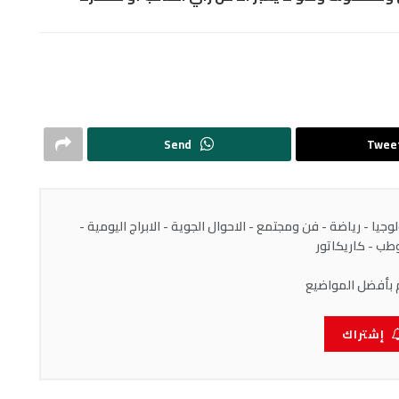
Send
Twee
يا - رياضة - فن ومجتمع - الاحوال الجوية - الابراج اليومية -
ب - كاريكاتور
 بأفضل المواضيع
إشتراك