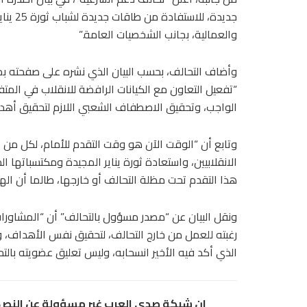
جديدة،
والعمالية، بجانب الشخصيات العامة.”
وأضاف التحالف، بحسب البيان الذي نشره على صفحته ب
“تفعيل التعاون مع الكيانات الرافضة للانقلاب في المتف
الواجب، وتحقيق الاصطفاف الشعبي اللازم لتحقيق أهداف ثورة 5
وتابع أن “الوقت الآن هو وقت التقدم للأمام، لكل م
الانقلابيين، واستعادة ثورة يناير المجيدة ومكتسباتها 
هذا التقدم تحت مظلة التحالف أو خارجها، طالما أن اله
ونقل البيان عن “مصدر مسؤول بالتحالف” أن “المشاورا
رغبته للعمل من خارج التحالف، لتحقيق نفس الأهداف،
الذي أكد فيه الأخير انسحابه، وليس تعليق عضويته بالتح
ان شبكة صدى العرب غير مسؤولة عن النص و