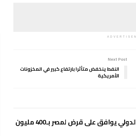
ADVERTISE
Next Post
النفط ينخفض متأثرا بارتفاع كبير في المخزونات
الأمريكية
البنك الدولي يوافق على قرض لمصر بـ400 مليون