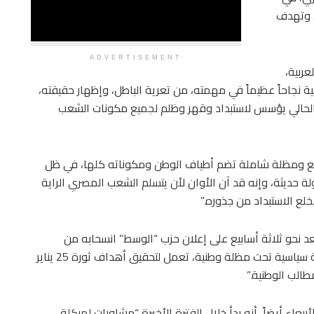
، وتهدف
ADVERTISEMENT
عربية،
ة نجاحاً عظيماً في مهمته، من تعرية الباطل، وإظهار حقيقته،
 الحالي يؤسس لاستبداد وقهر وظلم لجميع مكونات الشعب
 واسع ومظلة شاملة تضم أطياف الوطن ومكوناته كلها، في ظل
 حديثة، وإنه قد آن الأوان لأن يتسلم الشعب المصري الراية
لع الاستبداد من جذوره.”
 نحو ثلاثة أسابيع على إعلان حزب “الوسط” انسحابه من
التحالف، أواخر أغسطس/ آب الماضي، داعياً إلى “شراكة سياسية تحت مظلة وطنية، تعمل لتحقيق أهداف ثورة 25 يناير
بعاء أيضاً، أنه بدأ خلال الفترة الأخيرة “مشاورات لهيكلة