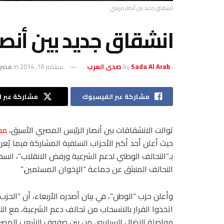
انشقاق جديد بين أنصار مرسي
انشقاق جديد بين أنص
Sada Al Arab صدى العرب
by
سبتمبر 18, 2014
in
مصر
مشاركة عبر الفيسبوك
مشاركة عبر ال
توالت الانشقاقات بين أنصار الرئيس المصري الأسبق،
مح
حيث أعلن أحد أكبر الأحزاب السلفية المشاركة فيما يُع
بـ”التحالف الوطني لدعم الشرعية ورفض الانقلاب”، انسح
التحالف المنبثق عن جماعة “الإخوان المسلمين.”
وأعلن حزب “الوطن”، في بيان أصدره الأربعاء، أن “الحزب
اتخذوا القرار بالانسحاب من تحالف دعم الشرعية، مع الت
مواصلة النضال السياسي من بين صفوف الشعب المصر