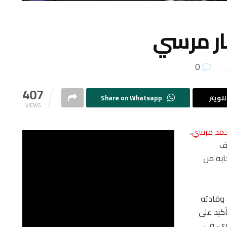
ار مرسي
0
407
تويتر
Share on Whatsapp
VIEWS
مد مرسي
،
رف
ابه من
 وقادته
أكيد على
ي، في