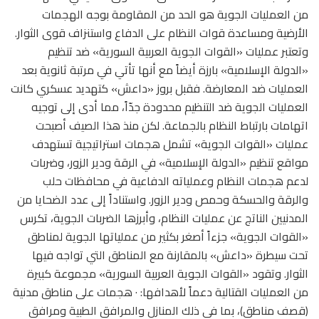
من العمليات الجوية هو الحد من المقاومة بوجه الهجمات
الأرضية ومساعدة قوات النظام على الدفاع واستنزاف قوى الثوار.
وتعتبر عمليات «القوات الجوية العربية السورية» ضد تنظيم
«الدولة الإسلامية» بارزة أيضاً مع أنها تأتي في مرتبة ثانوية بعد
العمليات ضد المعارضة. فقبل بروز «داعش» كتهديد عسكري كانت
العمليات الجوية ضد التنظيم محدودة جدّاً، مما أدى إلى توجيه
اتهامات بارتباط النظام بالجماعة. لكن منذ هذا الصيف أصبحت
عمليات «القوات الجوية» تشمل هجمات استراتيجية تستهدف
مواقع تنظيم «الدولة الإسلامية» في الرقة ودير الزور، وضربات
لدعم هجمات النظام وعملياته الدفاعية في محافظات حلب
والرقة والحسكة وحمص ودير الزور. واستناداً إلى عدد الضحايا من
المدنيين الناتج عن عمليات النظام، وأبرزها الضربات الجوية، تكرس
«القوات الجوية» جزءاً أصغر بكثير من عملياتها الجوية لمناطق
تحت سيطرة «داعش» بالمقارنة مع المناطق التي تواجه فيها
الثوار. وتقود «القوات الجوية العربية السورية» مجموعة كبيرة
من العمليات القتالية دعماً لأهدافها: · هجمات على مناطق مدنية
(قصف مناطق)، بما في ذلك المنازل والمرافق الطبية ومرافق