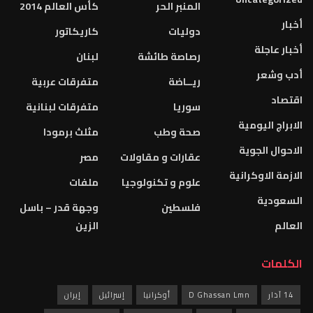
المنبر الحر
كأس العالم 2014
أخبار
دوليات
كاريكاتور
أخبار عاجلة
رصاصة طائشة
لبنان
أدب وشعر
ريــاضة
متفرقات عربية
اقتصاد
سوريا
متفرقات لبنانية
الابراج اليومية
صحة وطب
مثلث برمودا
الاحوال الجوية
عقارات و مقاولات
مصر
الازمة الاوكرانية
علوم و تكنولوجيا
ملفات
السعودية
فلسطين
وجهة قدر – باسل
العالم
الزين
الكلمات
14 آذار
D Ghassan Lmn
أوكرانيا
إسرائيل
إيران