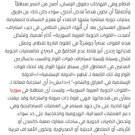
النظام وفي انتهاكات حقوق الإنسان، أصبح من المبرر منطقيّاً
وأخلاقيّاً أن تكون هدفاً لتدخل أجنبي، سواء كان ذلك عن طريق
عمليات جوية مباشرة يشنها الحلفاء أو بتعزيز المساندة للمعارضة.
السياق العسكري بعد أن أُنُهك الجيش النظامي في حرب استنزاف،
أصبحت «القوات الجوية العربية السورية» أكثر أهمية. وتشكل
هذه القوات عنصراً جوهريّاً في القوة النارية للنظام، وتمثل
قدراتها إحدى أبرز نقاط عدم التكافؤ في الصراع. فالعمليات الجوية
تشكل وسيلة رئيسية لاستنزاف قوات الثوار والتسبب بخسائر بين
المدنيين في المناطق التي يسيطر عليها الثوار. ولا تملك قوات
الثوار ولا تلك التابعة لـ تنظيم «الدولة الإسلامية»/«الدولة
الإسلامية في العراق والشام»” («داعش») أي استجابة فعالة لـ
«القوات الجوية العربية السورية»، وليست أي منطقة في
سوريا
بمنأى من هجماتها. فهي قوة ذات مرونة واستجابة وقد برهنت
أنها قادرة على بذل جهد مستمر في العمليات الاستراتيجية وفي
دعم العمليات الميدانية، الهجومية والدفاعية على حد سواء.
وتحصل الضربات الجوية في ساحات معارك صعبة كالمدن أو
الأرياف أو المناطق الجبلية أو الصحراوية. وتكون الأهداف قريبة