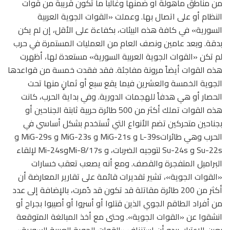
من مناطق مأهولة أو ضمنها وغالباً ما تكون قريبة من قوات
النظام أو على اتصال بها. وعملت «القوات الجوية العربية
السورية» في كافة هذه البيئات، بكفاءة على الأقل، إن لم يكن
بدقة. وبعد عامين ونصف العام من العمليات المستمرة في حرب
لم تكن «القوات الجوية العربية السورية» مستعدة لها، أظهرت
هذه القوات أيضاً مرونة مفاجئة. فقد فقدت خمسة من قواعدها
الجوية الخمسة والعشرين فيما يقع سبع أو ثمانٍ منها تحت
الحصار أو هي هدفاً للهجمات الدورية. وفي بداية الحرب، كانت
هذه القوات تملك أكثر من 500 طائرة حربية ثابتة الجناحين أو
بجناحين متحركين تضم الأنواع التي تُستخدم بشكل أساسي في
الحرب وهي طائراتL-39s و MiG-21s و MiG-23s و MiG-29s و
Su-22s و Su-24s لتوجيه الضربات، و Mi-8/17sوMi-24s لإلقاء
البراميل المتفجرة والقصف. ومع أنه يصعب تعقب خسارات
«القوات الجوية»، تشير تقديرات قائمة على تقارير المعارضة أن
أكثر من 200 طائرة مقاتلة قد تكون قد دُمرت، بالإضافة إلى عدد
من أفراد الطاقم الجوي الذين قتلوا أو أسروا أو أصيبوا بجراح أو
انشقوا عن «القوات الجوية». وحتى مع أخذ المبالغة المتوقعة
بعين الاعتبار، يبدو أن استنزاف «القوات الجوية العربية السورية»