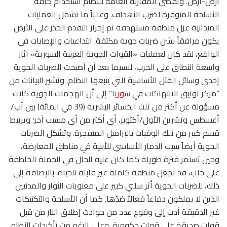
أرض-أرض. وتقضي المقاربة العامة للنظام استخدام كافة
الأسلحة المتوفرة لضرب الأهداف. وغالباً ما تشمل العمليات
الميدانية عزل منطقة مستهدفة ثم إحراز التقدم الحذر على الأرض
يكون مرافقاً بشن ضربات جوية مكثفة. التداعيات والإصابات في
الواقع، لقد كان لعمليات «القوات الجوية العربية السورية» آثار
واسعة النطاق على الحرب، لاسيما بعد أن أصبحت الضربات الجوية
إحدى وسائل القتل الأساسية التي يتبعها النظام. وتشير البيانات من
“مركز توثيق الانتهاكات في
سوريا
” إلى أن الهجمات الجوية كانت
مسؤولة عن أكثر من ثلث الخسائر البشرية (39 في المائة) بين آب/
أغسطس وتشرين الأول/أكتوبر، أي أكثر من أي مسبب آخر؛ ويرتبط
قسم كبير من تلك الوفيات بالبراميل المتفجرة. وتشكل الضربات
الجوية أيضاً سبب الدمار الأساسي للأبنية في مناطق المعارضة،
وحين تستمر فترة طويلة كما كان عليه الحال في الحملة الخاطفة
على حلب، قد تجعل منطقة كاملة غير قابلة للحياة. بالإضافة إلى
ذلك، للضربات الجوية أثر سلبي كبير على معنويات الثوار والمدنيين
الذين لا يملكون دفاعاً فعالاً ضدّها. كما أن الأسلحة والتكتيكات
غير الدقيقة أدت إلى وقوع عدد من حوادث إطلاق النار من قبل
قوات صديقة على قوات حكومية. وعلى الرغم من تأكيدات النظام