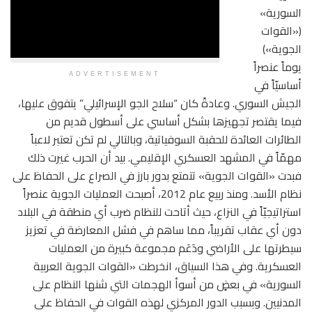
السورية»
(«القوات
الجوية»)
يوماً عنصراً
ADVERTISEMENT
أساسيّاً في
الجيش السوري. وعادةً كان “سلاح الجو الإسرائيلي” يتفوق عليها،
فيما يقتصر تجهيزها بشكل أساسي على أسطول قديم من
الطائرات العائدة للحقبة السوفياتية، وبالتالي لم تكن تعتبر لاعباً
مهمّاً في المشهد العسكري الإقليمي. بيد أن الحرب غيرت ذلك
فبدت «القوات الجوية» تتمتع بدور بارز في الصراع على الحفاظ على
نظام الأسد. ومنذ ربيع عام 2012، أصبحت العمليات الجوية عنصراً
استراتيجيّاً في النزاع، حيث أتاحت للنظام ضرب أي منطقة في البلاد
دون أي عقاب تقريباً، مما ساهم في فشل المعارضة في تعزيز
سيطرتها على الأراضي ودَعَم مجموعة كبيرة من العمليات
العسكرية. وفي هذا السياق، انخرطت «القوات الجوية العربية
السورية» في بعضٍ من أسوأ الهجمات التي شنها النظام على
المدنيين. وبسبب الدور المركزي لهذه القوات في الحفاظ على