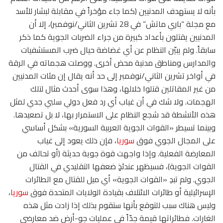
بأنه لا يستهدف المدنيين (كما جاء مؤخراً في مقابلة لبشار للأسد
مع مجلة “باري ماتش” في 28 تشرين الثاني/نوفمبر)، إلا أن
المدنيين يقتلون بأعداد كبيرة من جراء الضربات الجوية كما ذكر
سابقاً. ولم يبيّن النظام عن أي غضاضة حيال ضرب المستشفيات
والمدارس ومناطق مدنية محض أخرى. ووصلت هجماته في الرقة
في أواخر تشرين الثاني/نوفمبر إلى حد أنه يقال إن مئات المدنيين
من غير المقاتلين قتلوا خلالها، وهذا سوى أحدث مثال لتلك
الهجمات. ولا شك في أن غياب أي رد فعل دولي سلبي جدي لمثل
هذه الأنشطة قد شجع النظام على الاستمرار بها، لا بل تصعيدها.
وبينما تسيطر «القوات الجوية العربية السورية» بشكل أساسي
على المجال الجوي فوق
سوريا
، فإن ذلك يعود إلى غياب
المعارضة الفعلية. وإذا واجهت قوة جوية حديثة (أو تحالف من
القوات الجوية)، فسيظهر عندئذٍ ضعفها التقليدي في القتال
الجوي. ولم تبدِ «القوات الجوية» أي ميل للقتال مع الطائرات
الإسرائيلية أو طائرات الائتلاف بقيادة الولايات المتحدة فوق
سوريا
،
وليس هناك سبب للتوقع بأنها ستقوم بذلك إذا زادت مثل هذه
الغارات. فطائراتها قيمة جدّاً في عمليات جو-أرض ضد معارضي