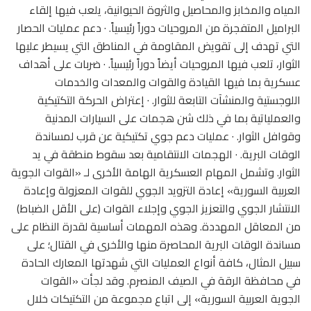
المياه والمخابز والمحاصيل والثروة الحيوانية، يلعب فيها إلقاء
البراميل المتفجرة من المروحيات دوراً رئيسياً. · دعم عمليات الحصار
التي تهدف إلى تقويض المقاومة في المناطق التي يسيطر عليها
الثوار، تلعب فيها المروحيات أيضاً دوراً رئيسياً. · ضربات على أهداف
عسكرية بما فيها القيادة والقوات والمعدات والخدمات
اللوجستية والمنشآت التابعة للثوار. · إعتراض الحركة التكتيكية
والعملياتية بما في ذلك شن هجمات على السيارات المدنية
وقوافل الثوار. · عمليات دعم جوي تكتيكية عن قرب لمساندة
الوقات البرية. · الهجمات الانتقامية بعد سقوط منطقة في يد
الثوار. وتشمل المهام العسكرية الهامة الأخرى لـ «القوات الجوية
العربية السورية» إعادة التزويد الجوي للقوات المعزولة وإعادة
الانتشار الجوي والتعزيز الجوي وإجلاء القوات (على الأقل الضباط)
من المعاقل المهددة. وهذه المهمات أساسية لقدرة النظام على
مساندة الوقات البرية المحاصرة منها والأخرى في القتال؛ على
سبيل المثال، كافة أنواع العمليات التي شهدتها المعارك الحادة
في محافظة الرقة في الصيف المنصرم. وقد لجأت «القوات
الجوية العربية السورية» إلى اتباع مجموعة من التكتيكات خلال