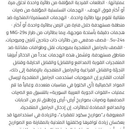
عملياتها: · الطلعات الفردية المؤلفة من طائرة واحدة تحلق مرة
أو أكثر فوق الهدف. · الهجمات التسلسلية المؤلفة من ضربات
متتالية تقوم بها طائرة واحدة. · الهجمات المستمرة/المتكررة ضد
منطقة مستهدفة خلال فترة من الزمن بطائرة واحدة أو أكثر. ·
هجمات دقيقة بأسلحة موجهة، ربما بطائرات من طراز MiG-29s و
Su-24s. · قصف مدفعي من طائرات ذات جناحين ثابتين ومروحيات.
· القصف بالبراميل المتفجرة بمروحيات نقل وطوافات مقاتلة ضد
مناطق مستهدفة. وتشمل هذه الهجمات عدداً من الذخائر أبرزها
المتفجرات القوية (المدافع والقنابل) والقنابل الحارقة وقنابل
التجزئة والقنابل الفراغية والبراميل المتفجرة. بالإضافة إلى ذلك،
أفادت التقارير إن المروحيات استخدمت البراميل المتفجرة لإرسال
المواد الكميائية (أي الكلور) في مناسبات متعددة. وغالباً ما تتم
عمليات «القوات الجوية العربية السورية» بالتنسيق مع الضربات
المدفعية وضربات بصواريخ أرض-أرض وإطلاق نار من الدبابات
والمدافع المضادة للطائرات. إن إدخال البراميل المتفجرة،
المعروفة بـ”صواريخ سكود للفقراء”، والزيادة في استخدامها قد
يعكسان زيادة توافرها وكلفتها المتدنية بالمقارنة مع الصواريخ