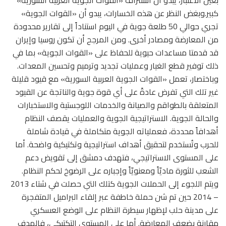
كبير.وبغض النظر عن هذه الخسارات، يبدو أن «القوات الجوية»
تجري حوالي 50 طلعة جوية في اليوم استناداً إلى تقارير محدودة
من المعارضة ومصادر أخرى. ومن المرجح أن تكون روسيا وإيران
قد قدمتا مساعدات حيوية للحفاظ على «القوات الجوية» بما في
ذلك توفير قطع الغيار وعمليات تجديد وترميم وتحسين المعدات.
وباختصار، تعمل «القوات الجوية العربية السورية» مع قيود قليلة
غير تلك التي تفرض عادةً على أي قوة جوية والناتجة عن القيود
المتعلقة بالطواقم والصيانة والخدمات اللوجستية والاستخبارات
والحالة الجوية. الاستراتيجية الجوية والعمليات يقصف النظام
أهدافاً محددة، فعملياته الجوية متكاملة في قيادة شاملة
للحرب وتُستخدم لتحقيق أهداف استراتيجية وتكتيكية واضحة. أما
على المستوى الاستراتيجي، فتهدف دمشق إلى تقويض دعم
الشعب للثورة ماديّاً ومعنويّاً وإجباره على الرضوخ لحكم النظام.
ويتم اللجوء إلى الحملات الجوية كتلك التي حصلت في شتاء 2013
– 2014 حين تم شن حملة خاطفة عبر إلقاء البراميل المتفجرة
على مدينة حلب لإظهار سيطرة النظام على الوضع العسكري
مقارنة بضعف المعارضة. أما على المستوى التكتيكي، فالهدف