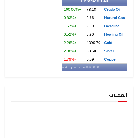
Commodities
+100.00%
78.18
Crude Oil
+0.83%
2.66
Natural Gas
+1.57%
2.99
Gasoline
+0.52%
3.90
Heating Oil
+2.28%
4399.70
Gold
+2.98%
63.50
Silver
-1.79%
6.59
Copper
» Add to your site
2026.08.08
العملات