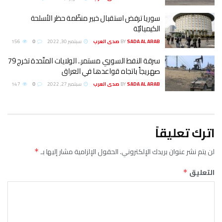
سوريا ترفض استقبال خبير منظّمة حظر الأسلحة
الكيميائيّة
SADA AL ARAB صدى العرب
BY
سبتمبر 30, 2022
0
156
سرقة النفط السوري مستمر.. الولايات المتّحدة تخرج 79
صهريجاً باتجاه قواعدها في العراق
SADA AL ARAB صدى العرب
BY
سبتمبر 27, 2022
0
147
اترك تعليقاً
لن يتم نشر عنوان بريدك الإلكتروني.
الحقول الإلزامية مشار إليها بـ
*
التعليق
*