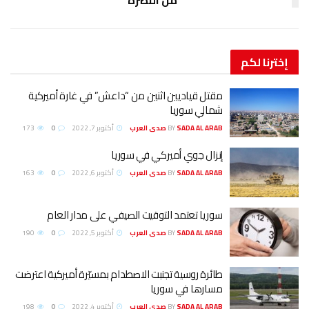
إخترنا
لكم
مقتل قياديين اثنين من “داعش” في غارة أميركية
شمالي سوريا
SADA AL ARAB صدى العرب
BY
أكتوبر 7, 2022
0
173
إنزال جوي أميركي في سوريا
SADA AL ARAB صدى العرب
BY
أكتوبر 6, 2022
0
163
سوريا تعتمد التوقيت الصيفي على مدار العام
SADA AL ARAB صدى العرب
BY
أكتوبر 5, 2022
0
190
طائرة روسية تجنبت الاصطدام بمسيّرة أميركية اعترضت
مسارها في سوريا
SADA AL ARAB صدى العرب
BY
أكتوبر 4, 2022
0
198