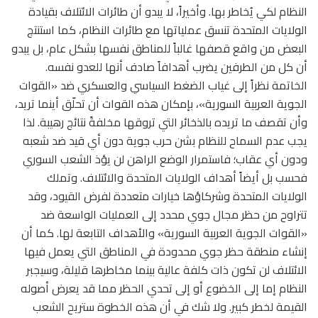
النظام لكي يُخاطر بها. وأخيراً، لا يبدو أن طائرات الائتلاف بقيادة
الولايات المتحدة تنسق عملياتها مع طائرات النظام، كما استنتج
البعض من واقع قصفها غالباً للمناطق نفسها بشكل عام، بل يبدو
أن كل من الطرفين يضرب أهدافاً صادف أنها للعدو نفسه.
الخاتمة نظراً إلى غياب الضغط السياسي والعسكري ضد «القوات
الجوية العربية السورية»، بإمكان هذه القوات أن تحلّق أينما تريد،
وأن تقصف ما تريده بالذخائر التي تروقها مخلفةً نتائج رهيبة. لذا
يجب عدم السماح للنظام بشن حرب جوية دون أي قيد ضد شعبه
ودون أي عقاب؛ فاستمرار الوضع الراهن لن يؤذ الشعب السوري
فحسب بل أيضاً أهداف الولايات المتحدة والائتلاف. وتملك
الولايات المتحدة وشركاؤها خيارات متعددة لفرض القيود، وقد
تتراوح من حظر مجال جوي محدد إلى العمليات الواسعة ضد
«القوات الجوية العربية السورية» والأهداف التابعة لها. كما أن
إنشاء منطقة حظر جوي محدودة في المناطق التي يعمل فيها
الائتلاف لن تكون ذات كلفة عالية بينما مخاطرها قليلة، وسيجبر
النظام إما إلى الخضوع أو إلى تحدي الحظر مما قد يعرض أصوله
القيمة لخطر كبير. ولا شك في أن هذه الخطوة ستريح الشعب