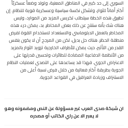
السوري إلى حد كبير في المناطق المعنية، وتولد وضعاً عسكريّاً
أكثر أماناً للثوار، وتشكل نكسة سياسية وعسكرية قوية للنظام. إن
تطبيق هذه الخطة سيتطلب تكريس المزيد من الموارد، وليس
هناك شك بأنه ستنتج عن ذلك بعض المخاطر. بد، يمكن درء هذه
المخاطر بالعمل الدبلوماسي والاستعداد لاستخدام القوة لفرض
منطقة الحظر. هناك حل بديل، لكن من المرجح أن لا يكون بنفس
القدر من التأثير، حيث يمكن للأطراف الخارجية تزويد الثوار بالمزيد
من الأنظمة الدفاعية المضادة للطائرات وتحسين قدرتها على
الاعتراض الجوي. فهذا قد يساعدها على التصدي لعمليات النظام
الجوية بطريقة أكثر فعالية من خلال فرض نسبة أعلى من
الاستنزاف وزيادة العراقيل في القواعد الجوية.
ان شبكة صدى العرب غير مسؤولة عن النص ومضمونه وهو
لا يعبر الا عن راي الكاتب أو مصدره