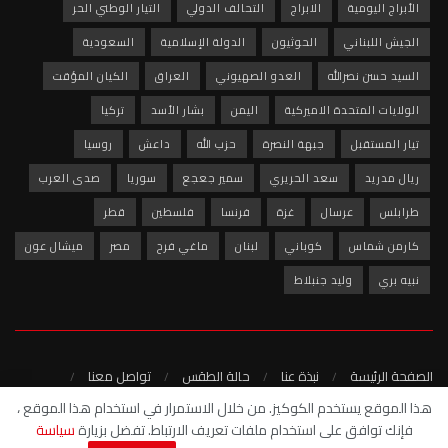
الأبراج اليومية
الابراج
التحالف الدولي
التيار الوطني الحر
الجيش اللبناني
الحوثيون
الدولة الإسلامية
السعودية
السيد حسن نصرالله
العدو الصهيوني
العراق
الكيان المؤقت
الولايات المتحدة الاميركية
اليمن
بشار الأسد
تركيا
تيار المستقبل
جبهة النصرة
حزب الله
داعش
روسيا
ريال مدريد
سعد الحريري
سمير جعجع
سوريا
صدى العرب
طرابلس
عرسال
غزة
فرنسا
فلسطين
قطر
كارمن شماس
كوباني
لبنان
ماغي فرح
مصر
ميشال عون
نبيه بري
وليد جنبلاط
الصفحة الرئيسة
نبذة عنا
حالة الطقس
تواصل معنا
سياسة الخصوصية
هذا الموقع يستخدم الكوكيز. من خلال الاستمرار في استخدام هذا الموقع ،
فإنك توافق على استخدام ملفات تعريف الارتباط. تفضل بزيارة
سياسة
© 2022 - شبكة صدى العرب الاخبارية