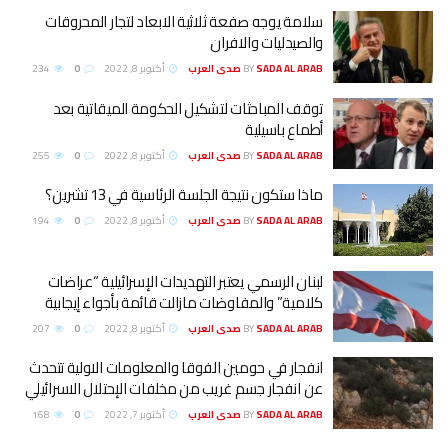
لامة يوجه صفعة ثلاثية الابعاد لتجار المحروقات
الصيدليات والافران
SADA AL ARA صدى العرب
BY
أكتوبر 8, 2022
0
234
وقف المباحثات لتشكيل الحكومة الميقاتية بعد
طماع باسيلية
SADA AL ARA صدى العرب
BY
أكتوبر 8, 2022
0
255
اذا ستكون نتيجة الجلسة الرئاسية في 13 تشرين؟
SADA AL ARA صدى العرب
BY
أكتوبر 8, 2022
0
194
بنان الرسمي يعتبر التهديدات الإسرائيلية “عراضات
لامية” والمفاوضات مازالت قائمة بأجواء إيجابية
SADA AL ARA صدى العرب
BY
أكتوبر 8, 2022
0
207
نفجار في حومين الفوقا والمعلومات الاولية تتحدث
ن انفجار جسم غريب من مخلفات الإحتلال الاسرائيلي
SADA AL ARA صدى العرب
BY
أكتوبر 7, 2022
0
168