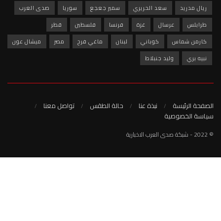
 الحريري
سمير جعجع
سوريا
صدى العرب
غزة
فرنسا
فلسطين
قطر
وباني
لبنان
ماغي فرح
مصر
ميشال عون
نبلاط
نبذة عنا
حالة الطقس
تواصل معنا