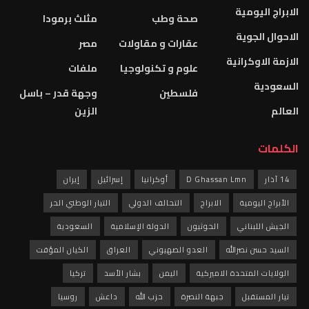
صحة وطب
مثلث برمودا
عقارات و مقاولات
مصر
علوم و تكنولوجيا
ملفات
فلسطين
وجهة قدر – باسل
الزين
D Ghass
أوكرانيا
إسرائيل
إيران
لابراج
التحالف الدولي
التيار الوطني الحر
الحوثيون
الدولة الإسلامية
السعودية
العدو الصهيوني
العراق
الكيان المؤقت
ميركية
اليمن
بشار الأسد
تركيا
بهة النصرة
حزب الله
داعش
روسيا