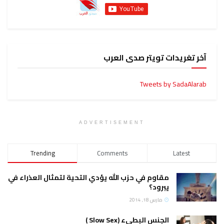
ويتر صدى العرب
Tweets
ADVERTISEMENT
Trending
Comments
وم في حزب الله يؤدي التحية لتمثال العذراء في
ود؟
س 18, 2014
س البطيء (Slow Sex )