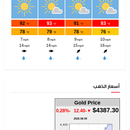
Gold Pr
-0.28%
▼-12.40
2026.08.09