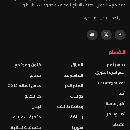
وية - الابراج اليومية - صحة وطب - كاريكاتور
واضيع
العراق
فنون ومجتمع
الماسونية
فيديو
المنبر الحر
كأس العالم 2014
دوليات
كاريكاتور
رصاصة طائشة
لبنان
ريــاضة
متفرقات عربية
سوريا
متفرقات لبنانية