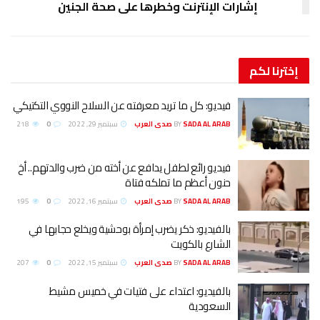
 الإنترنت وخطرها على صحة الجنين
يديو: كل ما تريد معرفته عن السلاح النووي التكتيكي
SADA AL ARA صدى العرب
BY
سبتمبر 29, 2022
0
218
يديو رائع لطفل يدافع عن أخته من ضرب والدتهم.. أخ
نون أعظم ما تملكه فتاة
SADA AL ARA صدى العرب
BY
سبتمبر 16, 2022
0
195
الفيديو: ذكر يضرب إمرأة بوحشية ويخلع حجابها في
لشارع بالكويت
SADA AL ARA صدى العرب
BY
سبتمبر 15, 2022
0
207
الفيديو: اعتداء على فتيات في خميس مشيط
لسعودية