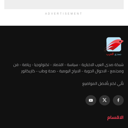
ADVERTISEMENT
ارية - سياسة - اقتصاد - تكنولوجيا - رياضة - فن
وية - الابراج اليومية - صحة وطب - كاريكاتور
واضيع