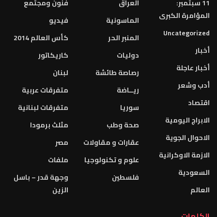
العراق
فنون ومجتمع
الماسونية
فيديو
المنبر الحر
كأس العالم 2014
دوليات
كاريكاتور
رصاصة طائشة
لبنان
ريــاضة
متفرقات عربية
سوريا
متفرقات لبنانية
صحة وطب
مثلث برمودا
عقارات و مقاولات
مصر
علوم و تكنولوجيا
ملفات
فلسطين
وجهة قدر – باسل
الزين