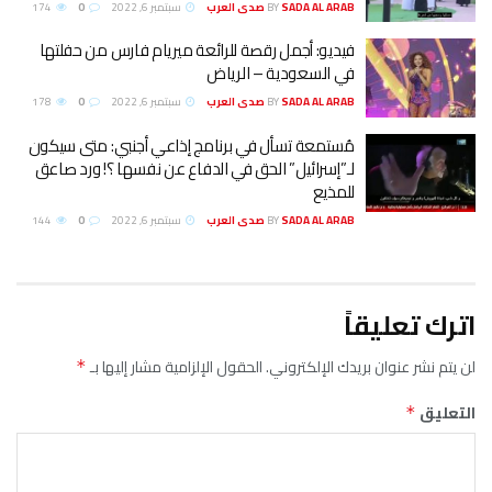
SADA AL ARA صدى العرب
BY
سبتمبر 6, 2022
0
174
يديو: أجمل رقصة للرائعة ميريام فارس من حفلتها
ي السعودية – الرياض
SADA AL ARA صدى العرب
BY
سبتمبر 6, 2022
0
178
ُستمعة تسأل في برنامج إذاعي أجنبي: متى سيكون
ـ”إسرائيل” الحق في الدفاع عن نفسها ؟! ورد صاعق
لمذيع
SADA AL ARA صدى العرب
BY
سبتمبر 6, 2022
0
144
دك الإلكتروني.
الحقول الإلزامية مشار إليها بـ
*