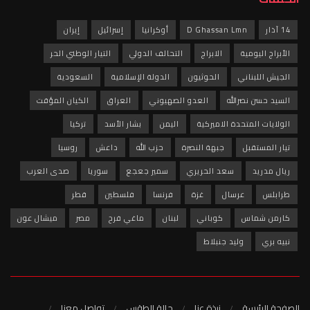
D Ghass
أوكرانيا
إسرائيل
إيران
لابراج
التحالف الدولي
التيار الوطني الحر
الحوثيون
الدولة الإسلامية
السعودية
العدو الصهيوني
العراق
الكيان المؤقت
ميركية
اليمن
بشار الأسد
تركيا
بهة النصرة
حزب الله
داعش
روسيا
 الحريري
سمير جعجع
سوريا
صدى العرب
غزة
فرنسا
فلسطين
قطر
وباني
لبنان
ماغي فرح
مصر
ميشال عون
نبلاط
نبذة عنا
حالة الطقس
تواصل معنا