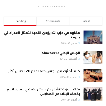
ADVERTISEMENT
Trending
Comments
وم في حزب الله يؤدي التحية لتمثال العذراء في
ود؟
س 18, 2014
س البطيء (Slow Sex )
سطس 2, 2014
ا أكثرت من الجنس كلما قدم لك الجنس أكثر
مبر 18, 2014
ة سورية تنشق عن داعش وتفضح ممارساتهم
ف البنات من المدارس
بر 11, 2014