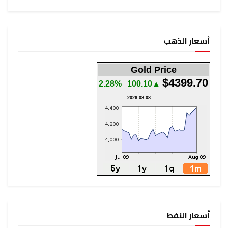
Gold Pr
2.28%
▲100.10
2026.08.08