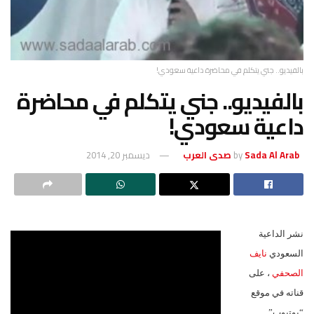
 محاضرة داعية سعودي!
. جني يتكلم في محاضرة
ودي!
ديسمبر 20, 2014